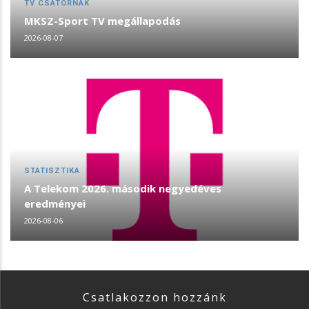
TV CSATORNÁK
MKSZ-Sport TV megállapodás
2026-08-07
STATISZTIKA
A Telekom 2026. második negyedéves
eredményei
2026-08-06
Csatlakozzon hozzánk