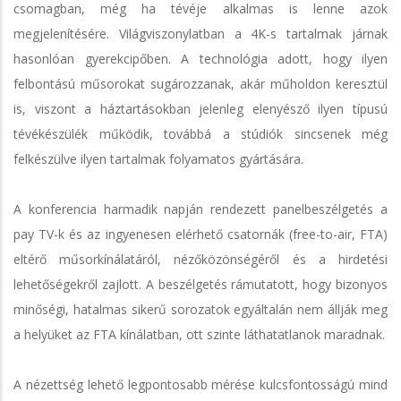
csomagban, még ha tévéje alkalmas is lenne azok
megjelenítésére. Világviszonylatban a 4K-s tartalmak járnak
hasonlóan gyerekcipőben. A technológia adott, hogy ilyen
felbontású műsorokat sugározzanak, akár műholdon keresztül
is, viszont a háztartásokban jelenleg elenyésző ilyen típusú
tévékészülék működik, továbbá a stúdiók sincsenek még
felkészülve ilyen tartalmak folyamatos gyártására.
A konferencia harmadik napján rendezett panelbeszélgetés a
pay TV-k és az ingyenesen elérhető csatornák (free-to-air, FTA)
eltérő műsorkínálatáról, nézőközönségéről és a hirdetési
lehetőségekről zajlott. A beszélgetés rámutatott, hogy bizonyos
minőségi, hatalmas sikerű sorozatok egyáltalán nem állják meg
a helyüket az FTA kínálatban, ott szinte láthatatlanok maradnak.
A nézettség lehető legpontosabb mérése kulcsfontosságú mind