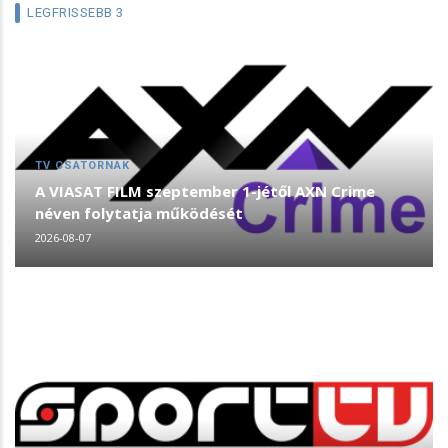
LEGFRISSEBB 3
TV CSATORNÁK
A VIASAT FILM szeptember 1-jétől AXN Crime
néven folytatja működését
2026-08-07