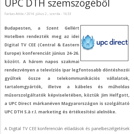
UPC DTH szemszögéből
Farkas Attila
/
2014. július 2., szerda - 16:33
Budapesten, a Szent Gellért
Hotelben rendezték meg az idei
Digital TV CEE (Central & Eastern
Europe) konferenciát június 24-26.
között. A három napos szakmai
rendezvényen a televíziós ipar legfontosabb döntéshozói
gyűltek össze a telekommunikációs vállalatok,
tartalomgyártók, illetve a kábeles és műholdas
műsorszolgáltatók képviseletében, köztük Jim Helfgott,
a UPC Direct márkanéven Magyarországon is szolgáltató
UPC DTH S.à r.l. marketing és értékesítési alelnöke.
A Digital TV CEE konferencián előadások és panelbeszélgetések