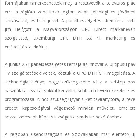
formájában ismerkedhettek meg a résztvevők a televíziós piac
erre a régióra vonatkozó legfontosabb jelenlegi és jövőbeni
kihívásaival, és trendjeivel. A panelbeszélgetésekben részt vett
Jim Helfgott, a Magyarországon UPC Direct márkanéven
szolgáltató, luxemburgi UPC DTH S.à r.l. marketing és
értékesítési alelnök is.
A június 25-i panelbeszélgetés témája az innovatív, új típusú pay
TV szolgáltatások voltak, köztük a UPC DTH CI+ megoldása. A
technológia előnye, hogy szükségtelené válik a set-top box
használata, ezáltal sokkal kényelmesebb a televízió kezelése és
programozása. Nincs szükség ugyanis két távirányítóra, a tévé
eredeti kapcsolójával végezhető minden művelet, emellett
sokkal kevesebb kábel szükséges a rendszer bekötéséhez.
A régióban Csehországban és Szlovákiában már elérhető új