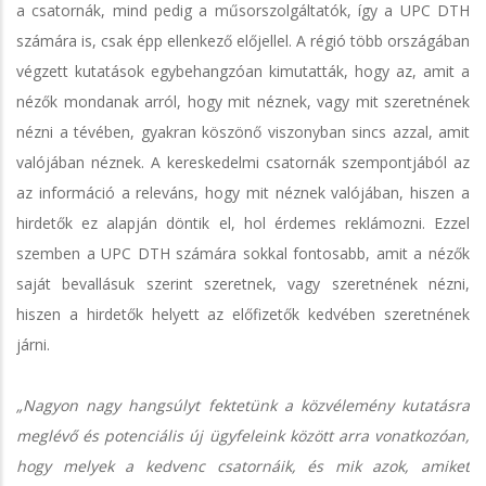
a csatornák, mind pedig a műsorszolgáltatók, így a UPC DTH
számára is, csak épp ellenkező előjellel. A régió több országában
végzett kutatások egybehangzóan kimutatták, hogy az, amit a
nézők mondanak arról, hogy mit néznek, vagy mit szeretnének
nézni a tévében, gyakran köszönő viszonyban sincs azzal, amit
valójában néznek. A kereskedelmi csatornák szempontjából az
az információ a releváns, hogy mit néznek valójában, hiszen a
hirdetők ez alapján döntik el, hol érdemes reklámozni. Ezzel
szemben a UPC DTH számára sokkal fontosabb, amit a nézők
saját bevallásuk szerint szeretnek, vagy szeretnének nézni,
hiszen a hirdetők helyett az előfizetők kedvében szeretnének
járni.
„Nagyon nagy hangsúlyt fektetünk a közvélemény kutatásra
meglévő és potenciális új ügyfeleink között arra vonatkozóan,
hogy melyek a kedvenc csatornáik, és mik azok, amiket