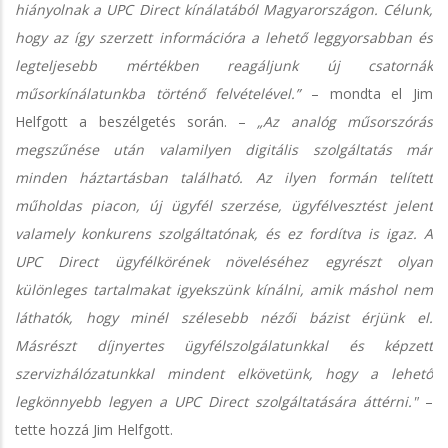
hiányolnak a UPC Direct kínálatából Magyarországon. Célunk,
hogy az így szerzett információra a lehető leggyorsabban és
legteljesebb mértékben reagáljunk új csatornák
műsorkínálatunkba történő felvételével.”
– mondta el Jim
Helfgott a beszélgetés során. –
„Az analóg műsorszórás
megszűnése után valamilyen digitális szolgáltatás már
minden háztartásban található. Az ilyen formán telített
műholdas piacon, új ügyfél szerzése, ügyfélvesztést jelent
valamely konkurens szolgáltatónak, és ez fordítva is igaz. A
UPC Direct ügyfélkörének növeléséhez egyrészt olyan
különleges tartalmakat igyekszünk kínálni, amik máshol nem
láthatók, hogy minél szélesebb nézői bázist érjünk el.
Másrészt díjnyertes ügyfélszolgálatunkkal és képzett
szervizhálózatunkkal mindent elkövetünk, hogy a lehető
legkönnyebb legyen a UPC Direct szolgáltatására áttérni."
–
tette hozzá Jim Helfgott.