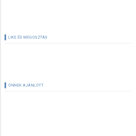
LIKE ÉS MEGOSZTÁS
ÖNNEK AJÁNLOTT