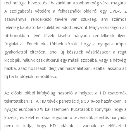
technológia bevezetése hazánkban azonban még várat magára.
A szolgáltatás vételére a felhasználói oldalról egy DVB-S 2
szabvánnyal rendelkező tévére van szükség, ami számos
jelenleg kapható készülékben adott, viszont Magyarországon az
otthonokban lévő tévék kisebb hányada rendelkezik ilyen
foglalattal. Ennek oka többek között, hogy a nyugat-európai
gyakorlattól eltérően, ahol új készülék vásárlásakor a régit
kidobják, nálunk csak átkerül egy másik szobába, vagy a hétvégi
házba, azaz hosszabb ideig van használatban, ezáltal lassabb az
új technológiák térhódítása.
Az előbbi okból kifolyólag hasonló a helyzet a HD csatornák
tekintetében is. A HD tévék penetrációja 50 %-os hazánkban, a
nyugat-európai 90 %-kal szemben. Kutatások bizonyítják, hogy a
közép-, és kelet-európai régióban a tévénőzők jelentős hányada
nem is tudja, hogy HD adások is vannak az előfizetett