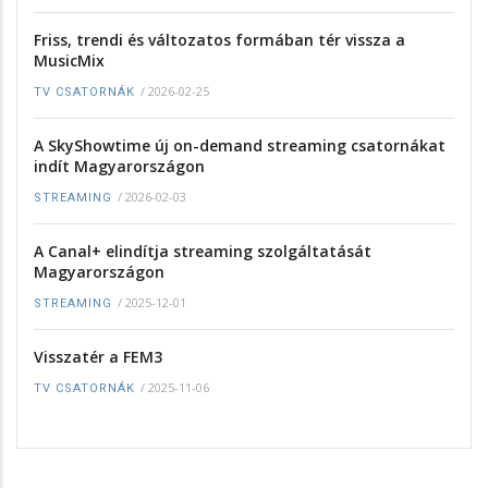
Friss, trendi és változatos formában tér vissza a
MusicMix
/
2026-02-25
TV CSATORNÁK
A SkyShowtime új on-demand streaming csatornákat
indít Magyarországon
/
2026-02-03
STREAMING
A Canal+ elindítja streaming szolgáltatását
Magyarországon
/
2025-12-01
STREAMING
Visszatér a FEM3
/
2025-11-06
TV CSATORNÁK