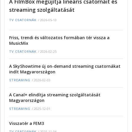
A FilmBox megújítja lineáris csatornáit és
streaming szolgáltatását
/
2026-05-13
TV CSATORNÁK
Friss, trendi és változatos formában tér vissza a
MusicMix
/
2026-02-25
TV CSATORNÁK
A SkyShowtime új on-demand streaming csatornákat
indít Magyarországon
/
2026-02-03
STREAMING
A Canal+ elindítja streaming szolgáltatását
Magyarországon
/
2025-12-01
STREAMING
Visszatér a FEM3
/
2025-11-06
TV CSATORNÁK