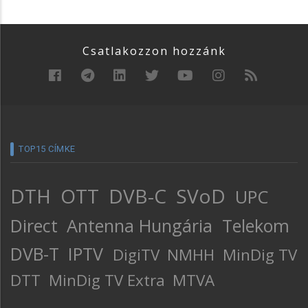
Csatlakozzon hozzánk
TOP15 CÍMKE
DTH
OTT
DVB-C
SVoD
UPC
Direct
Antenna Hungária
Telekom
DVB-T
IPTV
DigiTV
NMHH
MinDig TV
DTT
MinDig TV Extra
MTVA