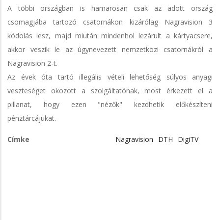
A többi országban is hamarosan csak az adott ország
csomagjába tartozó csatornákon kizárólag Nagravision 3
kódolás lesz, majd miután mindenhol lezárult a kártyacsere,
akkor veszik le az úgynevezett nemzetközi csatornákról a
Nagravision 2-t.
Az évek óta tartó illegális vételi lehetőség súlyos anyagi
veszteséget okozott a szolgáltatónak, most érkezett el a
pillanat, hogy ezen "nézők" kezdhetik előkészíteni
pénztárcájukat.
Címke
Nagravision
DTH
DigiTV