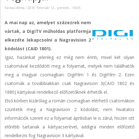
Farkas Attila
/
2010. február 12., péntek - 14:05
A mai nap az, amelyet százezrek nem
vártak, a DigiTV műholdas platformja
elkezdte lekapcsolni a Nagravision 2
kódolást (CAID 1801).
Igaz, hazánkat jelenleg ez még nem érinti, mivel két olyan
csatornával kezdődött meg a folyamat, melyek nem találhatók
meg a magyar csomagban: DigiFilm 1 és DigiFilm 2. Ezen
csatornák a továbbiakban csak Nagravision 3(CAID 1802 és
1880) kártyával rendelkező előfizetőknek érhetők el.
Első körben kizárólag a román csomagban elérhető csatornákon
szüntetik meg a Nagravision 2 kódolást, nem hivatalos
információk szerint ez a folyamat áprilisban le is zárul, hiszen ott
előrébb tartanak a kártyacserével, addigra minden előfizető
rendelkezni fog Nagravision 3 kártyával.