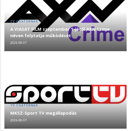
TV CSATORNÁK
A VIASAT FILM szeptember 1-jétől AXN Crime
néven folytatja működését
2026-08-07
TV CSATORNÁK
MKSZ-Sport TV megállapodás
2026-08-07