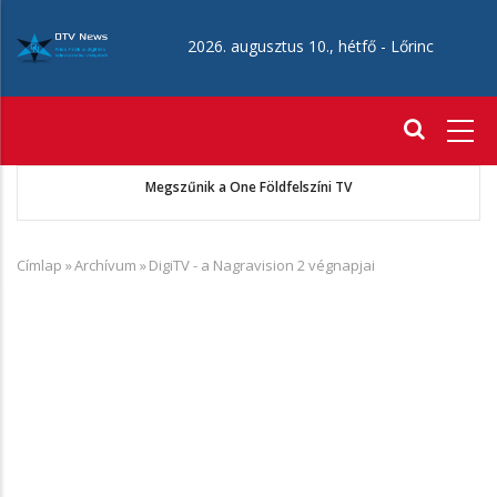
Ugrás
a
2026. augusztus 10., hétfő -
Lőrinc
tartalomra
Fő
navigáció
ó
Megszűnik a One Földfelszíni TV
Címlap
»
Archívum
»
DigiTV - a Nagravision 2 végnapjai
Morzsa