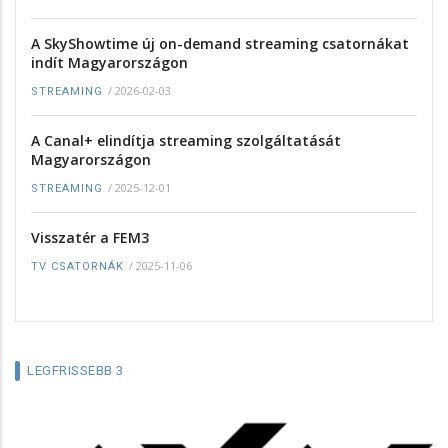
A SkyShowtime új on-demand streaming csatornákat
indít Magyarországon
/
2026-02-03
STREAMING
A Canal+ elindítja streaming szolgáltatását
Magyarországon
/
2025-12-01
STREAMING
Visszatér a FEM3
/
2025-11-06
TV CSATORNÁK
LEGFRISSEBB 3