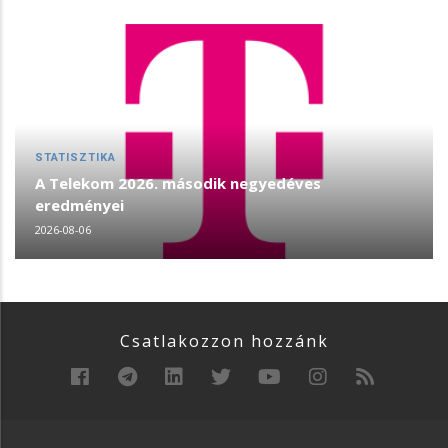
STATISZTIKA
A Telekom 2026. második negyedéves
eredményei
2026-08-06
Csatlakozzon hozzánk