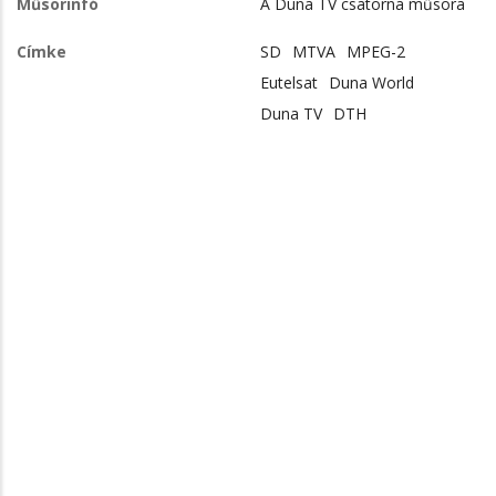
Műsorinfó
A Duna TV csatorna műsora
Címke
SD
MTVA
MPEG-2
Eutelsat
Duna World
Duna TV
DTH