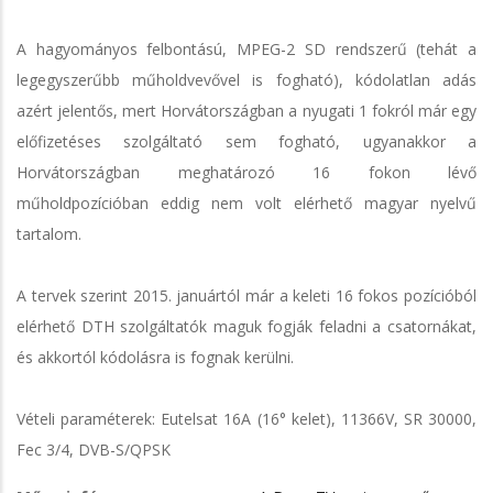
A hagyományos felbontású, MPEG-2 SD rendszerű (tehát a
legegyszerűbb műholdvevővel is fogható), kódolatlan adás
azért jelentős, mert Horvátországban a nyugati 1 fokról már egy
előfizetéses szolgáltató sem fogható, ugyanakkor a
Horvátországban meghatározó 16 fokon lévő
műholdpozícióban eddig nem volt elérhető magyar nyelvű
tartalom.
A tervek szerint 2015. januártól már a keleti 16 fokos pozícióból
elérhető DTH szolgáltatók maguk fogják feladni a csatornákat,
és akkortól kódolásra is fognak kerülni.
Vételi paraméterek: Eutelsat 16A (16° kelet), 11366V, SR 30000,
Fec 3/4, DVB-S/QPSK