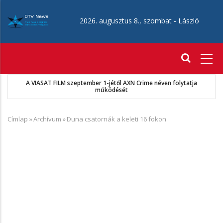
Ugrás
a
2026. augusztus 8., szombat -
László
tartalomra
Fő
navigáció
A VIASAT FILM szeptember 1-jétől AXN Crime néven folytatja
működését
Címlap
»
Archívum
»
Duna csatornák a keleti 16 fokon
Morzsa