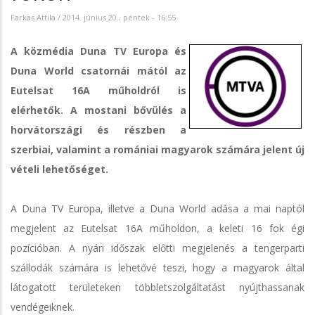
Farkas Attila
/
2014. június 20., péntek - 16:55
A közmédia Duna TV Europa és
Duna World csatornái mától az
Eutelsat 16A műholdról is
elérhetők. A mostani bővülés a
horvátországi és részben a
szerbiai, valamint a romániai magyarok számára jelent új
vételi lehetőséget.
A Duna TV Europa, illetve a Duna World adása a mai naptól
megjelent az Eutelsat 16A műholdon, a keleti 16 fok égi
pozícióban. A nyári időszak előtti megjelenés a tengerparti
szállodák számára is lehetővé teszi, hogy a magyarok által
látogatott területeken többletszolgáltatást nyújthassanak
vendégeiknek.