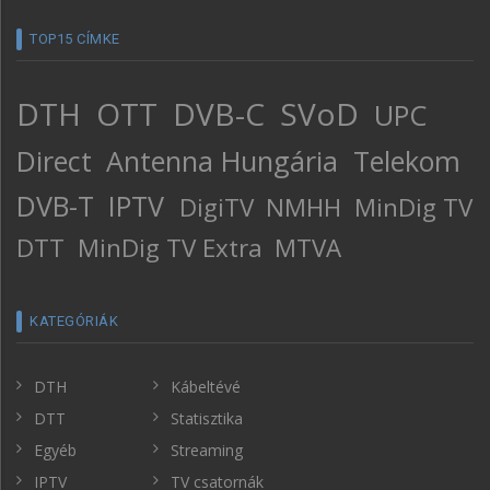
TOP15 CÍMKE
DTH
OTT
DVB-C
SVoD
UPC
Direct
Antenna Hungária
Telekom
DVB-T
IPTV
DigiTV
NMHH
MinDig TV
DTT
MinDig TV Extra
MTVA
KATEGÓRIÁK
DTH
Kábeltévé
DTT
Statisztika
Egyéb
Streaming
IPTV
TV csatornák