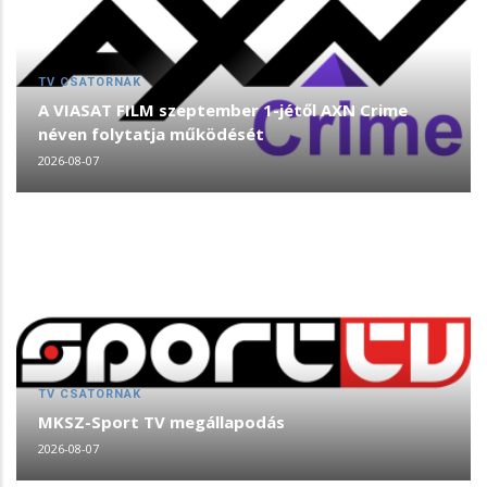
TV CSATORNÁK
A VIASAT FILM szeptember 1-jétől AXN Crime
néven folytatja működését
2026-08-07
TV CSATORNÁK
MKSZ-Sport TV megállapodás
2026-08-07