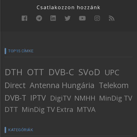
Csatlakozzon hozzánk
TOP15 CÍMKE
DTH
OTT
DVB-C
SVoD
UPC
Direct
Antenna Hungária
Telekom
DVB-T
IPTV
DigiTV
NMHH
MinDig TV
DTT
MinDig TV Extra
MTVA
KATEGÓRIÁK