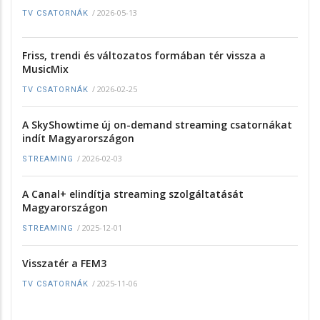
/
2026-05-13
TV CSATORNÁK
Friss, trendi és változatos formában tér vissza a
MusicMix
/
2026-02-25
TV CSATORNÁK
A SkyShowtime új on-demand streaming csatornákat
indít Magyarországon
/
2026-02-03
STREAMING
A Canal+ elindítja streaming szolgáltatását
Magyarországon
/
2025-12-01
STREAMING
Visszatér a FEM3
/
2025-11-06
TV CSATORNÁK