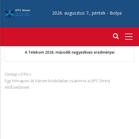
Ugrás
a
2026. augusztus 7., péntek -
Ibolya
tartalomra
Fő
navigáció
Augusztus 22-én érkezik az Aang avatár: Az utolsó léghajlító
Címlap
»
DTH
»
Morzsa
Egy hónapon át három kódolatlan csatorna a UPC Direct
előfizetőinek