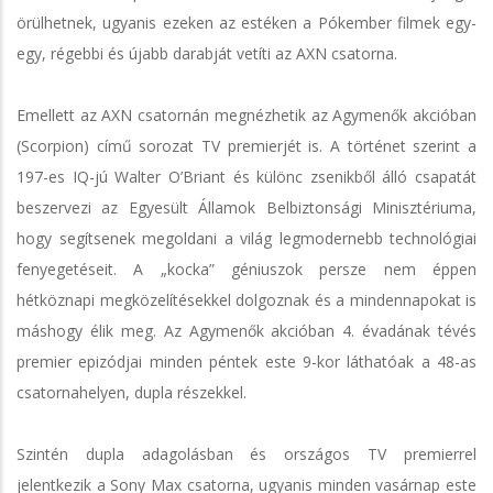
örülhetnek, ugyanis ezeken az estéken a Pókember filmek egy-
egy, régebbi és újabb darabját vetíti az AXN csatorna.
Emellett az AXN csatornán megnézhetik az Agymenők akcióban
(Scorpion) című sorozat TV premierjét is. A történet szerint a
197-es IQ-jú Walter O’Briant és különc zsenikből álló csapatát
beszervezi az Egyesült Államok Belbiztonsági Minisztériuma,
hogy segítsenek megoldani a világ legmodernebb technológiai
fenyegetéseit. A „kocka” géniuszok persze nem éppen
hétköznapi megközelítésekkel dolgoznak és a mindennapokat is
máshogy élik meg. Az Agymenők akcióban 4. évadának tévés
premier epizódjai minden péntek este 9-kor láthatóak a 48-as
csatornahelyen, dupla részekkel.
Szintén dupla adagolásban és országos TV premierrel
jelentkezik a Sony Max csatorna, ugyanis minden vasárnap este