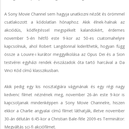
A Sony Movie Channel sem hagyja unatkozni nézőit és örömmel
csatlakozott a kódolatlan hónaphoz. Akik élnek-halnak az
akciódús, kódfejtéssel megspékelt kalandokért, érdemes
november 5-én hétfő este 9-kor az 50-es csatornahelyre
kapcsolniuk, ahol Robert Langdonnal kideríthetik, hogyan függ
össze a Louvre-i kurátor meggyilkolása az Opus Dei és a Sion
testvérei egyházi rendek évszázadok óta tartó harcával a Da
Vinci Kód című klasszikusban.
Akik pedig egy kis nosztalgiára vágynának és egy régi nagy
kedvenc filmet néznének meg, november 26-án este 9-kor is
kapcsoljanak mindenképpen a Sony Movie Channelre, hiszen
ekkor a Charlie angyalai című filmet láthatják, illetve november
30-án délután 6:45-kor a Christian Bale-féle 2009-es Terminátor:
Megváltás sci-fi akciófilmet.