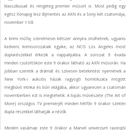
klasszikusait és rengeteg premier műsort is. Most pedig egy
egész hónapig lesz díjmentes az AXN és a Sony két csatornája,
november 1-től.
A krimi műfaj szerelmesei kétszer annyira örülhetnek, ugyanis
kedvenc krimisorozataik egyike, az NCIS Los Angeles most
duplarészekkel érkezik a nappalijukba. A sorozat 9. évada
minden csütörtökön este 9 órakor látható az AXN műsorán. Ha
jobban szeretik a drámát és szívesen betekintést nyernének a
New York-i aukciós házak ragyogó homlokzata mögött
megbúvó intrika és bűn világába, akkor ugyanezen a csatornán
novemberben ezt is megtehetik: A lopás művészete (The Art of
More) országos TV premierjét minden hétfőn 9 órakor szintén
dupla részekkel láthatják a nézők.
Minden vasárnap este 9 órakor a Marvel univerzum rajongói