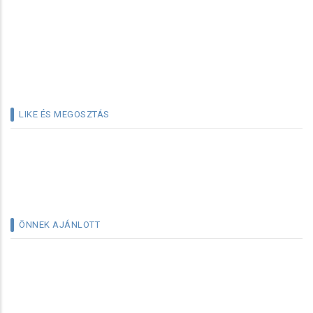
LIKE ÉS MEGOSZTÁS
ÖNNEK AJÁNLOTT