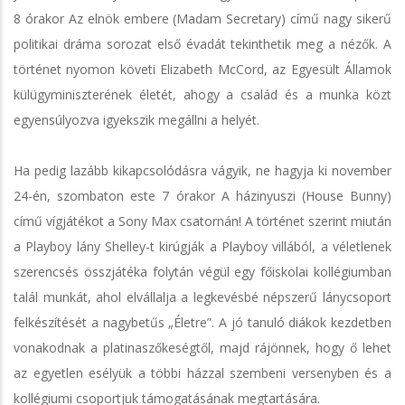
8 órakor Az elnök embere (Madam Secretary) című nagy sikerű
politikai dráma sorozat első évadát tekinthetik meg a nézők. A
történet nyomon követi Elizabeth McCord, az Egyesült Államok
külügyminiszterének életét, ahogy a család és a munka közt
egyensúlyozva igyekszik megállni a helyét.
Ha pedig lazább kikapcsolódásra vágyik, ne hagyja ki november
24-én, szombaton este 7 órakor A házinyuszi (House Bunny)
című vígjátékot a Sony Max csatornán! A történet szerint miután
a Playboy lány Shelley-t kirúgják a Playboy villából, a véletlenek
szerencsés összjátéka folytán végül egy főiskolai kollégiumban
talál munkát, ahol elvállalja a legkevésbé népszerű lánycsoport
felkészítését a nagybetűs „Életre”. A jó tanuló diákok kezdetben
vonakodnak a platinaszőkeségtől, majd rájönnek, hogy ő lehet
az egyetlen esélyük a többi házzal szembeni versenyben és a
kollégiumi csoportjuk támogatásának megtartására.