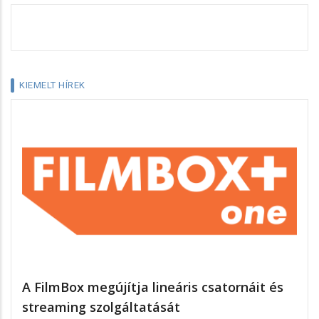
KIEMELT HÍREK
A FilmBox megújítja lineáris csatornáit és
streaming szolgáltatását