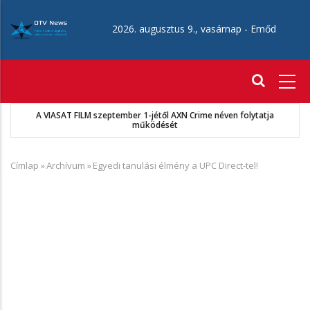
Ugrás
a
2026. augusztus 9., vasárnap -
Emőd
tartalomra
Fő
navigáció
A VIASAT FILM szeptember 1-jétől AXN Crime néven folytatja
működését
Címlap
»
Archívum
»
Egyedi tanulási élmény a UPC Direct-tel!
Morzsa