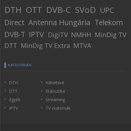
DTH
OTT
DVB-C
SVoD
UPC
Direct
Antenna Hungária
Telekom
DVB-T
IPTV
DigiTV
NMHH
MinDig TV
DTT
MinDig TV Extra
MTVA
KATEGÓRIÁK
DTH
Kábeltévé
DTT
Statisztika
Egyéb
Streaming
IPTV
TV csatornák