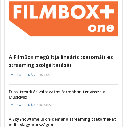
A FilmBox megújítja lineáris csatornáit és
streaming szolgáltatását
/
2026-05-13
TV CSATORNÁK
Friss, trendi és változatos formában tér vissza a
MusicMix
/
2026-02-25
TV CSATORNÁK
A SkyShowtime új on-demand streaming csatornákat
indít Magyarországon