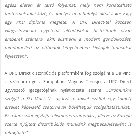
egész életen át tartó folyamat, mely nem korlátozható
tantermek falai közé, és amelyet nem befolyásolhat a kor vagy
egy PhD diploma megléte. A UPC Direct-tel közösen
világszínvonalú egyetemi előadásokat biztosítunk olyan
emberek számára, akik elismerik a modern gondolkodást,
mindamellett az otthonuk kényelmében kívánják tudásukat
fejleszteni
”.
A UPC Direct disztribúciós platformként fog szolgálni a Da Vinci
U számára egész Európában. Magnus Ternsjo, a UPC Direct
ügyvezető igazgatójának nyilatkozata szerint: „
Örömünkre
szolgál a Da Vinci U sugárzása, mivel ezáltal egy komoly
érteket képviselő csatornával bővíthetjük szolgáltatásunkat.
Ez a kapcsolat egyfajta elismerés számunkra, illetve az Európa
szerte nyújtott disztribúciós munkánk megbecsüléseként is
felfogható.
”