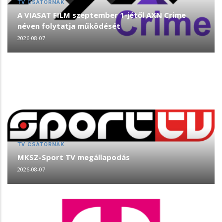
TV CSATORNÁK
A VIASAT FILM szeptember 1-jétől AXN Crime
néven folytatja működését
2026-08-07
TV CSATORNÁK
MKSZ-Sport TV megállapodás
2026-08-07