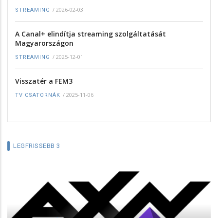
/
2026-02-03
STREAMING
A Canal+ elindítja streaming szolgáltatását
Magyarországon
/
2025-12-01
STREAMING
Visszatér a FEM3
/
2025-11-06
TV CSATORNÁK
LEGFRISSEBB 3