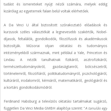
tudást és ismereteket nyújt nézői számára, melyek eddig
kizárólag az egyetemek falain belül voltak elérhetőek.
A Da Vinci U által biztosított szórakoztató előadások és
kurzusok széles választékát a legnevesebb szakértők, Nobel-
díjasok, feltalálók, gondolkodók, filozófusok és akadémikusok
biztosítják. Műsorai olyan oktatási és tudományos
intézményekből származnak, mint például a Yale, Princeton és
Lindau. A nézők tanulhatnak fizikáról, asztrofizikáról,
természettudományokról, gazdaságtanról, bölcsészetről,
történelemről, filozófiáról, politikatudományról, pszichológiáról,
kultúráról, irodalomról, kémiáról, matematikáról, geológiáról és
a kortárs gondolkodásmódról.
Ferdinand Habsburg a televíziós oktatási tartalmakat sugárzó,
független Da Vinci Media GMBH alapítója szerint: ”
A tanulás egy