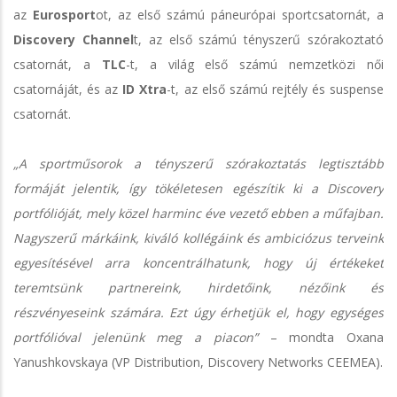
az
Eurosport
ot, az első számú páneurópai sportcsatornát, a
Discovery Channel
t, az első számú tényszerű szórakoztató
csatornát, a
TLC
-t, a világ első számú nemzetközi női
csatornáját, és az
ID Xtra
-t, az első számú rejtély és suspense
csatornát.
„A sportműsorok a tényszerű szórakoztatás legtisztább
formáját jelentik, így tökéletesen egészítik ki a Discovery
portfólióját, mely közel harminc éve vezető ebben a műfajban.
Nagyszerű márkáink, kiváló kollégáink és ambiciózus terveink
egyesítésével arra koncentrálhatunk, hogy új értékeket
teremtsünk partnereink, hirdetőink, nézőink és
részvényeseink számára. Ezt úgy érhetjük el, hogy egységes
portfólióval jelenünk meg a piacon”
– mondta Oxana
Yanushkovskaya (VP Distribution, Discovery Networks CEEMEA).