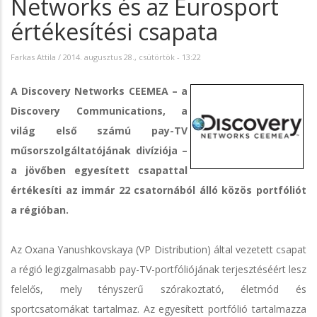
Networks és az Eurosport
értékesítési csapata
Farkas Attila
/
2014. augusztus 28., csütörtök - 13:22
A Discovery Networks CEEMEA – a
Discovery Communications, a
világ első számú pay-TV
műsorszolgáltatójának divíziója –
a jövőben egyesített csapattal
értékesíti az immár 22 csatornából álló közös portfóliót
a régióban.
Az Oxana Yanushkovskaya (VP Distribution) által vezetett csapat
a régió legizgalmasabb pay-TV-portfóliójának terjesztéséért lesz
felelős, mely tényszerű szórakoztató, életmód és
sportcsatornákat tartalmaz. Az egyesített portfólió tartalmazza