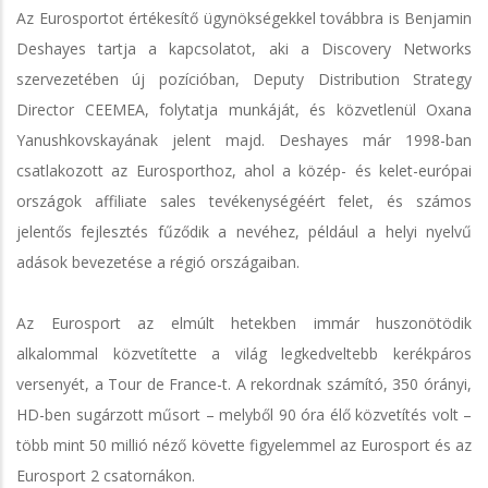
Az Eurosportot értékesítő ügynökségekkel továbbra is Benjamin
Deshayes tartja a kapcsolatot, aki a Discovery Networks
szervezetében új pozícióban, Deputy Distribution Strategy
Director CEEMEA, folytatja munkáját, és közvetlenül Oxana
Yanushkovskayának jelent majd. Deshayes már 1998-ban
csatlakozott az Eurosporthoz, ahol a közép- és kelet-európai
országok affiliate sales tevékenységéért felet, és számos
jelentős fejlesztés fűződik a nevéhez, például a helyi nyelvű
adások bevezetése a régió országaiban.
Az Eurosport az elmúlt hetekben immár huszonötödik
alkalommal közvetítette a világ legkedveltebb kerékpáros
versenyét, a Tour de France-t. A rekordnak számító, 350 órányi,
HD-ben sugárzott műsort – melyből 90 óra élő közvetítés volt –
több mint 50 millió néző követte figyelemmel az Eurosport és az
Eurosport 2 csatornákon.