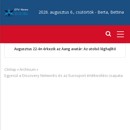
Ugrás
a
2026. augusztus 6., csütörtök -
Berta, Bettina
tartalomra
Fő
navigáció
Augusztus 22-én érkezik az Aang avatár: Az utolsó léghajlító
Címlap
»
Archívum
»
Morzsa
Egyesül a Discovery Networks és az Eurosport értékesítési csapata