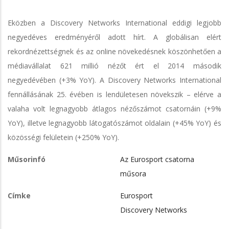
Eközben a Discovery Networks International eddigi legjobb
negyedéves eredményéről adott hírt. A globálisan elért
rekordnézettségnek és az online növekedésnek köszönhetően a
médiavállalat 621 millió nézőt ért el 2014 második
negyedévében (+3% YoY). A Discovery Networks International
fennállásának 25. évében is lendületesen növekszik – elérve a
valaha volt legnagyobb átlagos nézőszámot csatornáin (+9%
YoY), illetve legnagyobb látogatószámot oldalain (+45% YoY) és
közösségi felületein (+250% YoY).
Műsorinfó
Az Eurosport csatorna
műsora
Címke
Eurosport
Discovery Networks