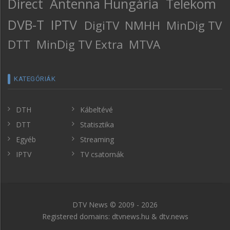
Direct
Antenna Hungária
Telekom
DVB-T
IPTV
DigiTV
NMHH
MinDig TV
DTT
MinDig TV Extra
MTVA
KATEGÓRIÁK
DTH
Kábeltévé
DTT
Statisztika
Egyéb
Streaming
IPTV
TV csatornák
DTV News © 2009 - 2026
Registered domains: dtvnews.hu & dtv.news