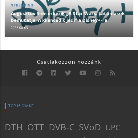
STREAMING
Augusztus 5-én érkezik „A Star Wars: Látomások
bemutatja: A kilencedik jedi” a Disney+-ra
2026-08-03
Csatlakozzon hozzánk
TOP15 CÍMKE
DTH
OTT
DVB-C
SVoD
UPC