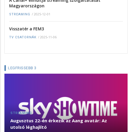
A Canal+ elindítja streaming szolgáltatását
Magyarországon
/
2025-12-01
STREAMING
Visszatér a FEM3
/
2025-11-06
TV CSATORNÁK
LEGFRISSEBB 3
STREAMING
Augusztus 22-én érkezik az Aang avatár: Az
utolsó léghajlító