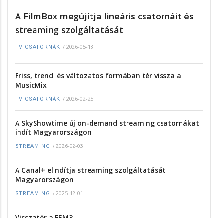
A FilmBox megújítja lineáris csatornáit és
streaming szolgáltatását
/
2026-05-13
TV CSATORNÁK
Friss, trendi és változatos formában tér vissza a
MusicMix
/
2026-02-25
TV CSATORNÁK
A SkyShowtime új on-demand streaming csatornákat
indít Magyarországon
/
2026-02-03
STREAMING
A Canal+ elindítja streaming szolgáltatását
Magyarországon
/
2025-12-01
STREAMING
Visszatér a FEM3