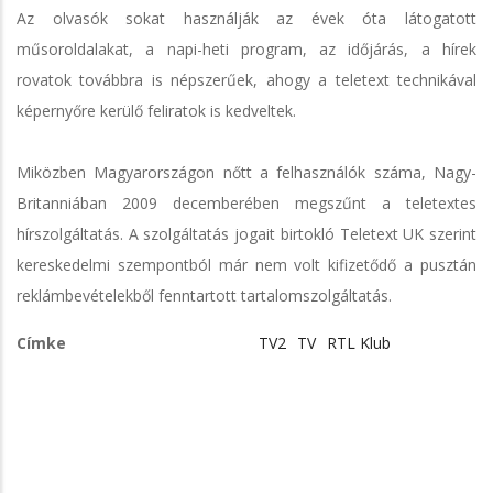
Az olvasók sokat használják az évek óta látogatott
műsoroldalakat, a napi-heti program, az időjárás, a hírek
rovatok továbbra is népszerűek, ahogy a teletext technikával
képernyőre kerülő feliratok is kedveltek.
Miközben Magyarországon nőtt a felhasználók száma, Nagy-
Britanniában 2009 decemberében megszűnt a teletextes
hírszolgáltatás. A szolgáltatás jogait birtokló Teletext UK szerint
kereskedelmi szempontból már nem volt kifizetődő a pusztán
reklámbevételekből fenntartott tartalomszolgáltatás.
Címke
TV2
TV
RTL Klub