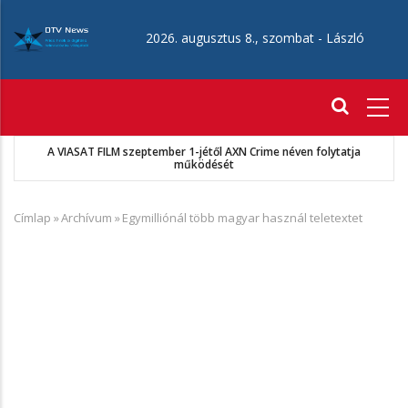
Ugrás
a
2026. augusztus 8., szombat -
László
tartalomra
Fő
navigáció
A VIASAT FILM szeptember 1-jétől AXN Crime néven folytatja
működését
Címlap
»
Archívum
»
Egymilliónál több magyar használ teletextet
Morzsa