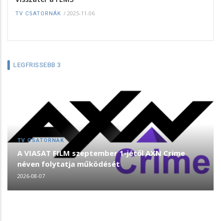
/
2025-11-06
TV CSATORNÁK
LEGFRISSEBB 3
TV CSATORNÁK
A VIASAT FILM szeptember 1-jétől AXN Crime
néven folytatja működését
2026-08-07