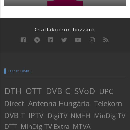
Csatlakozzon hozzánk
TOP15 CÍMKE
DTH
OTT
DVB-C
SVoD
UPC
Direct
Antenna Hungária
Telekom
DVB-T
IPTV
DigiTV
NMHH
MinDig TV
DTT
MinDig TV Extra
MTVA