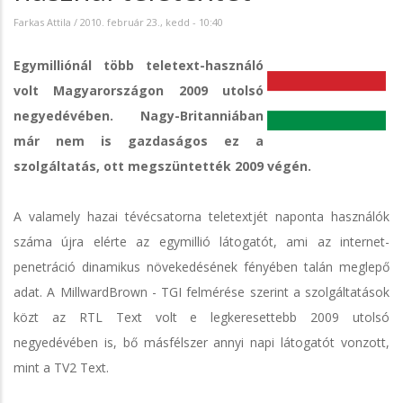
Farkas Attila
/
2010. február 23., kedd - 10:40
Egymilliónál több teletext-használó
volt Magyarországon 2009 utolsó
negyedévében. Nagy-Britanniában
már nem is gazdaságos ez a
szolgáltatás, ott megszüntették 2009 végén.
A valamely hazai tévécsatorna teletextjét naponta használók
száma újra elérte az egymillió látogatót, ami az internet-
penetráció dinamikus növekedésének fényében talán meglepő
adat. A MillwardBrown - TGI felmérése szerint a szolgáltatások
közt az RTL Text volt e legkeresettebb 2009 utolsó
negyedévében is, bő másfélszer annyi napi látogatót vonzott,
mint a TV2 Text.