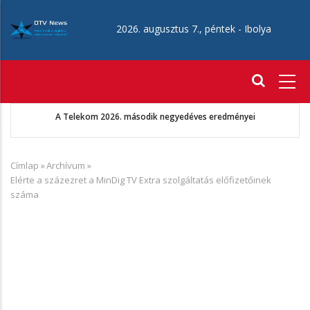
Ugrás
a
2026. augusztus 7., péntek -
Ibolya
tartalomra
Fő
navigáció
A Telekom 2026. második negyedéves eredményei
Címlap
»
Archívum
»
Morzsa
Elérte a százezret a MinDig TV Extra szolgáltatás előfizetőinek
száma