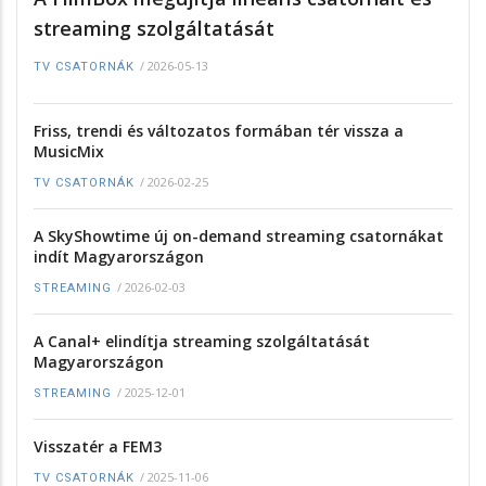
streaming szolgáltatását
/
2026-05-13
TV CSATORNÁK
Friss, trendi és változatos formában tér vissza a
MusicMix
/
2026-02-25
TV CSATORNÁK
A SkyShowtime új on-demand streaming csatornákat
indít Magyarországon
/
2026-02-03
STREAMING
A Canal+ elindítja streaming szolgáltatását
Magyarországon
/
2025-12-01
STREAMING
Visszatér a FEM3
/
2025-11-06
TV CSATORNÁK