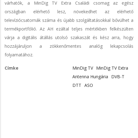
várhatók, a MinDig TV Extra Családi csomag az egész
országban elérhető lesz, növekedhet az elérhető
televíziócsatornák száma és újabb szolgáltatásokkal bővülhet a
termékportfólió. Az AH ezáltal teljes mértékben felkészülten
várja a digitális átállás utolsó szakaszát és kész arra, hogy
hozzájáruljon a zökkenőmentes analóg lekapcsolás
folyamatához.
Címke
MinDig TV
MinDig TV Extra
Antenna Hungária
DVB-T
DTT
ASO