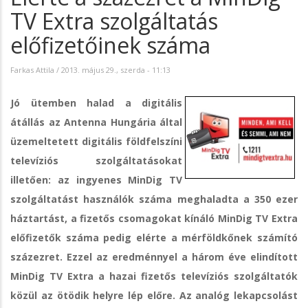
TV Extra szolgáltatás
előfizetőinek száma
Farkas Attila
/
2013. május 29., szerda - 11:13
Jó ütemben halad a digitális
átállás az Antenna Hungária által
üzemeltetett digitális földfelszíni
televíziós szolgáltatásokat
illetően: az ingyenes MinDig TV
szolgáltatást használók száma meghaladta a 350 ezer
háztartást, a fizetős csomagokat kínáló MinDig TV Extra
előfizetők száma pedig elérte a mérföldkőnek számító
százezret. Ezzel az eredménnyel a három éve elindított
MinDig TV Extra a hazai fizetős televíziós szolgáltatók
közül az ötödik helyre lép előre. Az analóg lekapcsolást