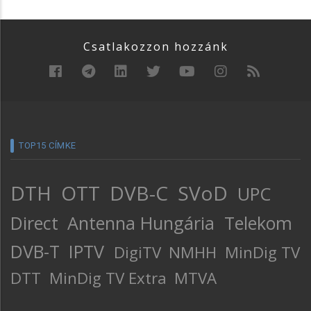
Csatlakozzon hozzánk
TOP15 CÍMKE
DTH
OTT
DVB-C
SVoD
UPC
Direct
Antenna Hungária
Telekom
DVB-T
IPTV
DigiTV
NMHH
MinDig TV
DTT
MinDig TV Extra
MTVA