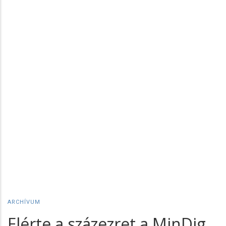
ARCHÍVUM
Elérte a százezret a MinDig