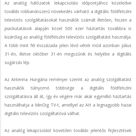
Az analóg hálózatok lekapcsolási időpontjához közeledve
további robbanásszerű növekedés várható a digitális földfelszíni
televíziós szolgáltatásokat használók számát illetően, hiszen a
piackutatások alapján közel 500 ezer háztartás továbbra is
kizárólag az analóg földfelszíni televíziós szolgáltatást használja.
A több mint fél évszázada jelen lévő vételi mód azonban július
31-én, illetve október 31-én megszűnik és helyébe a digitális
sugárzás lép.
Az Antenna Hungária reményei szerint az analóg szolgáltatást
használók túlnyomó többsége a digitális földfelszíni
szolgáltatásra áll át, így év végére már akár egymillió háztartás
használhatja a MinDig TV-t, amellyel az AH a legnagyobb hazai
digitális televíziós szolgáltatóvá válhat.
Az analóg lekapcsolást követően további jelentős fejlesztések