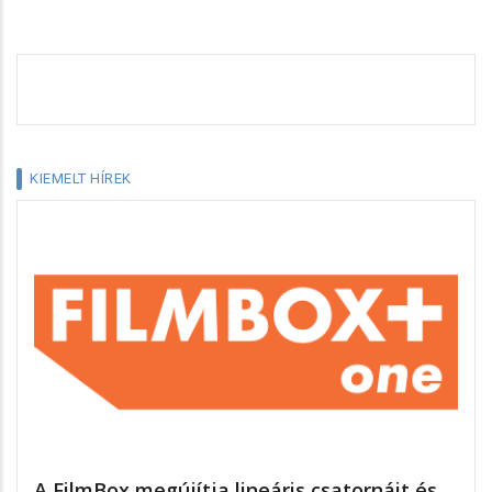
KIEMELT HÍREK
A FilmBox megújítja lineáris csatornáit és