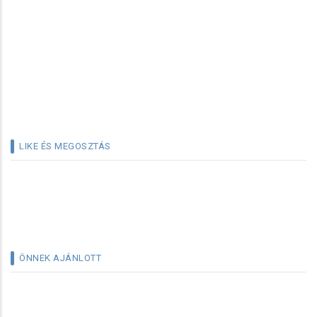
LIKE ÉS MEGOSZTÁS
ÖNNEK AJÁNLOTT