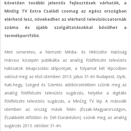
követően további jelentős fejlesztések várhatók, a
MinDig TV Extra Családi csomag az egész országban
elérhető lesz, növekedhet az elérhető televíziócsatornák
száma és újabb szolgáltatásokkal bővülhet a
termékportfólió.
Mint ismeretes, a Nemzeti Média- és Hírközlési Hatóság
március közepén publikálta az analóg földfelszíni televíziós
hálózatok lekapcsolási időpontjait, a folyamat két lépcsőben
valósul meg: az első ütemben 2013. július 31-én Budapest, Győr,
Kab-hegy, Szeged és Szentes adókörzetekben szűnik meg az
analóg földfelszíni televíziós sugárzás, helyébe a digitális
földfelszíni televíziós sugárzás, a MinDig TV lép. A második
ütemben az ország másik felén (Észak-Magyarországon,
Északkelet-Alföldön és Dél-Dunántúlon) szűnik meg az analóg
sugárzás 2013. október 31-én.