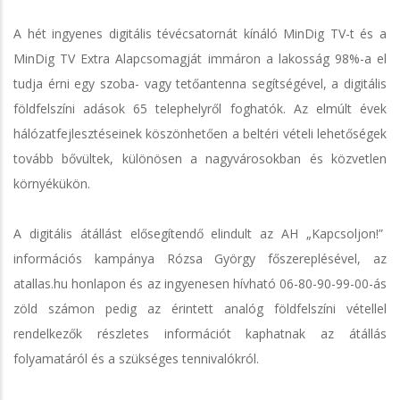
A hét ingyenes digitális tévécsatornát kínáló MinDig TV-t és a
MinDig TV Extra Alapcsomagját immáron a lakosság 98%-a el
tudja érni egy szoba- vagy tetőantenna segítségével, a digitális
földfelszíni adások 65 telephelyről foghatók. Az elmúlt évek
hálózatfejlesztéseinek köszönhetően a beltéri vételi lehetőségek
tovább bővültek, különösen a nagyvárosokban és közvetlen
környékükön.
A digitális átállást elősegítendő elindult az AH „Kapcsoljon!”
információs kampánya Rózsa György főszereplésével, az
atallas.hu honlapon és az ingyenesen hívható 06-80-90-99-00-ás
zöld számon pedig az érintett analóg földfelszíni vétellel
rendelkezők részletes információt kaphatnak az átállás
folyamatáról és a szükséges tennivalókról.