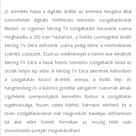
Jó ütemben halad a digitális átállás az Antenna Hungária által
üzemeltetett digitális földfelszíni televíziós szolgáltatásokat
illetően: az ingyenes MinDig TV szolgáltatást használók száma
meghaladta a 350 ezer háztartást, a fizetős csomagokat kínáló
MinDig TV Extra előfizetők száma pedig elérte a mérföldkőnek
számító százezret. Ezzel az eredménnyel a három éve elindított
MinDig TV Extra a hazai fizetős televíziós szolgáltatók közül az
ötödik helyre lép előre. A MinDig TV Extra sikerének hátterében
a szolgáltatás kitűnő ár-érték aránya, a kiváló kép- és
hangminőség és a különös gonddal válogatott csatornák állnak.
Ügyfeleink szempontjából kiemelten fontos a szolgáltatás
rugalmassága, hiszen szinte bárhol, bármikor elérhető és a
tévés szolgáltatásoknál már megszokott havidíjas előfizetésen
túl akár előre fizetett formában az ország több száz
viszonteladói pontján megvásárolható.