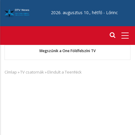
Ugrás
a
2026. augusztus 10., hétfő -
Lőrinc
tartalomra
Fő
navigáció
ó
Megszűnik a One Földfelszíni TV
Címlap
»
TV csatornák
»
Elindult a TeenNick
Morzsa