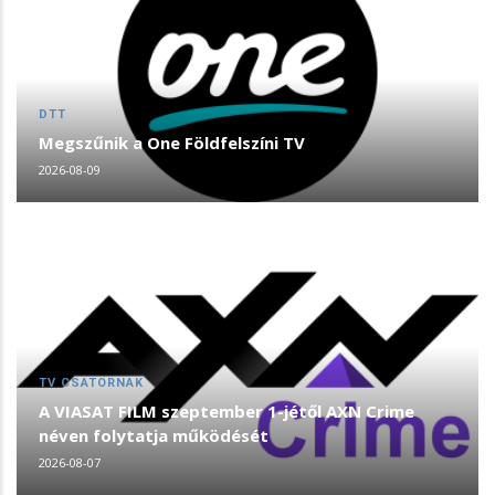
DTT
Megszűnik a One Földfelszíni TV
2026-08-09
TV CSATORNÁK
A VIASAT FILM szeptember 1-jétől AXN Crime
néven folytatja működését
2026-08-07