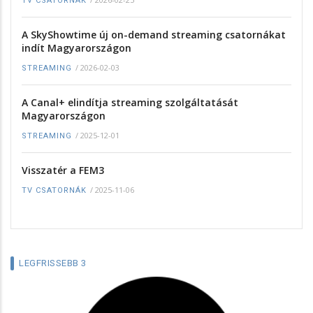
TV CSATORNÁK
A SkyShowtime új on-demand streaming csatornákat
indít Magyarországon
/
2026-02-03
STREAMING
A Canal+ elindítja streaming szolgáltatását
Magyarországon
/
2025-12-01
STREAMING
Visszatér a FEM3
/
2025-11-06
TV CSATORNÁK
LEGFRISSEBB 3