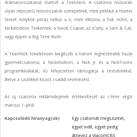
drámasorozataival startolt a TeenNick. A csatorna műsorán
olyan népszerű tinisorozatok szerepelnek, mint például a Hunter
Street: Kölykök póráz nélkül; a V, mint Viktória; a Sok Hűhó; a
Nickelodeon Tinikémek; a Noob Csapat; az iCarly; a Sam & Cat,
vagy éppen a Big Time Rush.
A TeenNick tökéletesen kiegészíti a három legnézettebb hazai
gyermekcsatorna, a Nickelodeon, a Nick Jr. és a NickToons
programkínálatát, és kifejezetten támogatja a testvérekkel,
illetve a szülőkkel közös családi tévénézést.
Az új csatorna reklámidejének értékesítését az r-time végzi
március 1-jétől.
Kapcsolódó híranyag(ok)
Egy csatornát megszüntet,
egyet indít, egyet pedig
átnevez a ViacomCBS