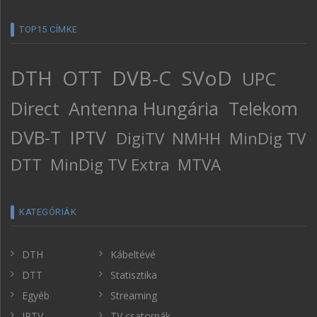
TOP15 CÍMKE
DTH
OTT
DVB-C
SVoD
UPC
Direct
Antenna Hungária
Telekom
DVB-T
IPTV
DigiTV
NMHH
MinDig TV
DTT
MinDig TV Extra
MTVA
KATEGÓRIÁK
DTH
Kábeltévé
DTT
Statisztika
Egyéb
Streaming
IPTV
TV csatornák