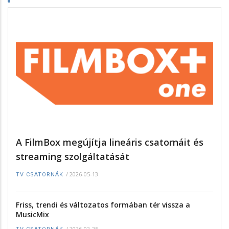
A FilmBox megújítja lineáris csatornáit és
streaming szolgáltatását
/
2026-05-13
TV CSATORNÁK
Friss, trendi és változatos formában tér vissza a
MusicMix
/
2026-02-25