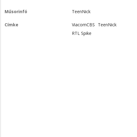
Műsorinfó
TeenNick
Címke
ViacomCBS
TeenNick
RTL Spike