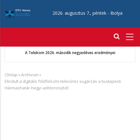
Ugrás
a
2026. augusztus 7., péntek -
Ibolya
tartalomra
Fő
navigáció
A Telekom 2026. második negyedéves eredményei
Címlap
»
Archívum
»
Morzsa
Elindult a digitális földfelszíni televíziós sugárzás a budapesti
Hármashatár-hegyi adótoronyból