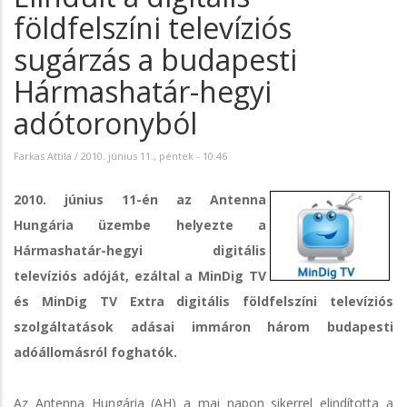
földfelszíni televíziós
sugárzás a budapesti
Hármashatár-hegyi
adótoronyból
Farkas Attila
/
2010. június 11., péntek - 10:46
2010. június 11-én az Antenna
Hungária üzembe helyezte a
Hármashatár-hegyi digitális
televíziós adóját, ezáltal a MinDig TV
és MinDig TV Extra digitális földfelszíni televíziós
szolgáltatások adásai immáron három budapesti
adóállomásról foghatók.
Az Antenna Hungária (AH) a mai napon sikerrel elindította a