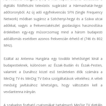
digitális földfelszíni televíziós sugárzást a Hármashatár-hegyi
adótoronyból. Az új adó egyfrekvenciás SFN (Single Frequency
Network) módban sugároz a Széchenyi-hegyi és a Száva utcai
adókkal, vagyis a frekvenciakészlet gazdaságos hasznosítása
érdekében egy-egy műsorcsomag mind a három budapesti
adóállomás esetében azonos frekvencián érhető el (746 és 802
MHz).
Ezáltal az Antenna Hungária egy további lehetőséget kínál a
budapestieknek, különösen az Észak-Budán és Észak-Pesten,
valamint a Dunához közel eső területeken élők számára a
MinDig TV és MinDig TV Extra szolgáltatások vételéhez. A vételi
minőség javításához lehetséges, hogy változtatni kell a
vevőantenna irányán.
A szabadon fogható csatornákat tartalmazó MinDig TV digitális