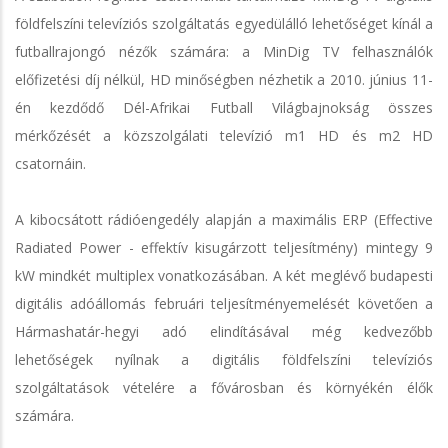
földfelszíni televíziós szolgáltatás egyedülálló lehetőséget kínál a
futballrajongó nézők számára: a MinDig TV felhasználók
előfizetési díj nélkül, HD minőségben nézhetik a 2010. június 11-
én kezdődő Dél-Afrikai Futball Világbajnokság összes
mérkőzését a közszolgálati televízió m1 HD és m2 HD
csatornáin.
A kibocsátott rádióengedély alapján a maximális ERP (Effective
Radiated Power - effektív kisugárzott teljesítmény) mintegy 9
kW mindkét multiplex vonatkozásában. A két meglévő budapesti
digitális adóállomás februári teljesítményemelését követően a
Hármashatár-hegyi adó elindításával még kedvezőbb
lehetőségek nyílnak a digitális földfelszíni televíziós
szolgáltatások vételére a fővárosban és környékén élők
számára.