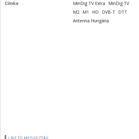
Címke
MinDig TV Extra
MinDig TV
M2
M1
HD
DVB-T
DTT
Antenna Hungária
LIKE ÉS MEGOSZTÁS