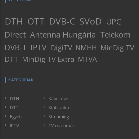
DTH
OTT
DVB-C
SVoD
UPC
Direct
Antenna Hungária
Telekom
DVB-T
IPTV
DigiTV
NMHH
MinDig TV
DTT
MinDig TV Extra
MTVA
KATEGÓRIÁK
DTH
Kábeltévé
DTT
Statisztika
Egyéb
Streaming
IPTV
TV csatornák