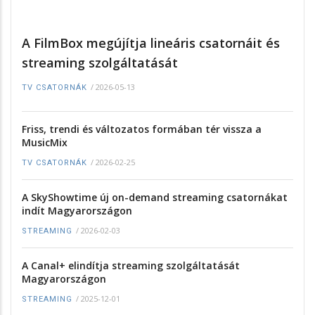
A FilmBox megújítja lineáris csatornáit és
streaming szolgáltatását
/
2026-05-13
TV CSATORNÁK
Friss, trendi és változatos formában tér vissza a
MusicMix
/
2026-02-25
TV CSATORNÁK
A SkyShowtime új on-demand streaming csatornákat
indít Magyarországon
/
2026-02-03
STREAMING
A Canal+ elindítja streaming szolgáltatását
Magyarországon
/
2025-12-01
STREAMING