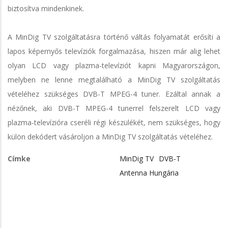
biztosítva mindenkinek.
A MinDig TV szolgáltatásra történő váltás folyamatát erősíti a
lapos képernyős televíziók forgalmazása, hiszen már alig lehet
olyan LCD vagy plazma-televíziót kapni Magyarországon,
melyben ne lenne megtalálható a MinDig TV szolgáltatás
vételéhez szükséges DVB-T MPEG-4 tuner. Ezáltal annak a
nézőnek, aki DVB-T MPEG-4 tunerrel felszerelt LCD vagy
plazma-televízióra cseréli régi készülékét, nem szükséges, hogy
külön dekódert vásároljon a MinDig TV szolgáltatás vételéhez.
Címke
MinDig TV
DVB-T
Antenna Hungária