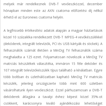
melyek már rendelkeznek DVB-T vevőeszközzel, december
hónapban minden este az AXN csatorna előfizetési díj nélkül
érhető el az Euronews csatorna helyén.
A legfrissebb értékesítési adatok alapján a magyar háztartások
közel 10 százaléka rendelkezett DVB-T MPEG-4 vevőkészülékkel
(dekóderek, integrált televíziók, PCI és USB kártyák és stickek). A
felhasználók számát illetően a MinDig TV felhasználók száma
meghaladta a 125 ezret. Folyamatosan növekszik a MinDig TV
matrciás készülékek választéka, immáron 15 féle dekóder és
107 integrált televíziókészülék típus található a kínálatban. Egyre
több boltban és üzlethálózatban kapható MinDig TV matricás
készülék, jelenleg országszerte több mint 600 üzletben
vásárolhatunk ilyen vevőeszközt. Ezzel párhuzamosan a DVB-T
dekóderek átlagára a tavalyi évhez képest közel 35%-ot
csökkent, karácsonyra kiváló ajándékozási lehetőséget