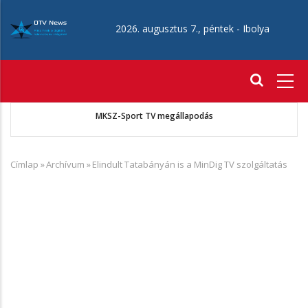
Ugrás
a
2026. augusztus 7., péntek -
Ibolya
tartalomra
Fő
navigáció
 A
MKSZ-Sport TV megállapodás
Címlap
»
Archívum
»
Elindult Tatabányán is a MinDig TV szolgáltatás
Morzsa