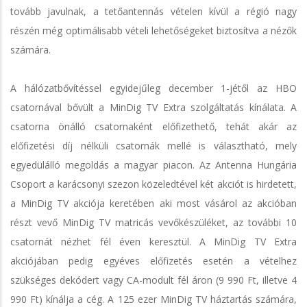
tovább javulnak, a tetőantennás vételen kívül a régió nagy
részén még optimálisabb vételi lehetőségeket biztosítva a nézők
számára.
A hálózatbővítéssel egyidejűleg december 1-jétől az HBO
csatornával bővült a MinDig TV Extra szolgáltatás kínálata. A
csatorna önálló csatornaként előfizethető, tehát akár az
előfizetési díj nélküli csatornák mellé is választható, mely
egyedülálló megoldás a magyar piacon. Az Antenna Hungária
Csoport a karácsonyi szezon közeledtével két akciót is hirdetett,
a MinDig TV akciója keretében aki most vásárol az akcióban
részt vevő MinDig TV matricás vevőkészüléket, az további 10
csatornát nézhet fél éven keresztül. A MinDig TV Extra
akciójában pedig egyéves előfizetés esetén a vételhez
szükséges dekódert vagy CA-modult fél áron (9 990 Ft, illetve 4
990 Ft) kínálja a cég. A 125 ezer MinDig TV háztartás számára,