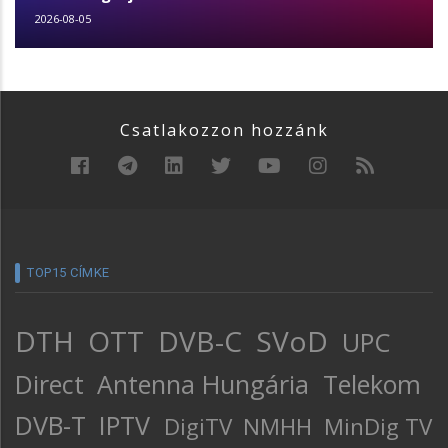
2026-08-05
Csatlakozzon hozzánk
TOP15 CÍMKE
DTH
OTT
DVB-C
SVoD
UPC
Direct
Antenna Hungária
Telekom
DVB-T
IPTV
DigiTV
NMHH
MinDig TV