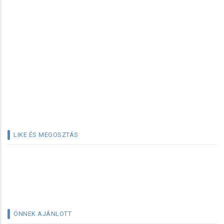
LIKE ÉS MEGOSZTÁS
ÖNNEK AJÁNLOTT