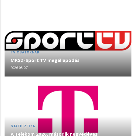
TV CSATORNÁK
MKSZ-Sport TV megállapodás
2026-08-07
STATISZTIKA
A Telekom 2026. második negyedéves