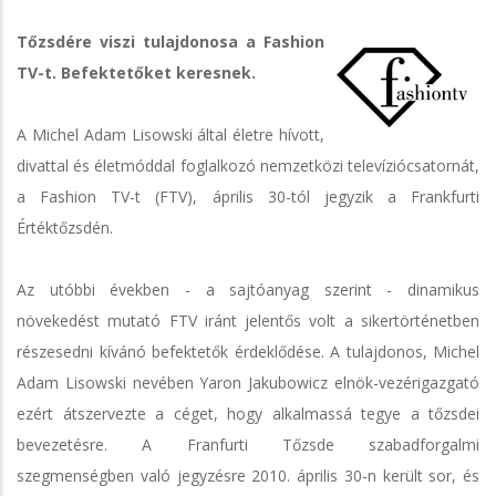
Tőzsdére viszi tulajdonosa a Fashion
TV-t. Befektetőket keresnek.
A Michel Adam Lisowski által életre hívott,
divattal és életmóddal foglalkozó nemzetközi televíziócsatornát,
a Fashion TV-t (FTV), április 30-tól jegyzik a Frankfurti
Értéktőzsdén.
Az utóbbi években - a sajtóanyag szerint - dinamikus
növekedést mutató FTV iránt jelentős volt a sikertörténetben
részesedni kívánó befektetők érdeklődése. A tulajdonos, Michel
Adam Lisowski nevében Yaron Jakubowicz elnök-vezérigazgató
ezért átszervezte a céget, hogy alkalmassá tegye a tőzsdei
bevezetésre. A Franfurti Tőzsde szabadforgalmi
szegmenségben való jegyzésre 2010. április 30-n került sor, és