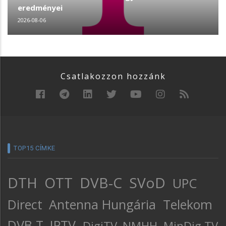
eredményei
2026-08-06
Csatlakozzon hozzánk
TOP15 CÍMKE
DTH
OTT
DVB-C
SVoD
UPC
Direct
Antenna Hungária
Telekom
DVB-T
IPTV
DigiTV
NMHH
MinDig TV