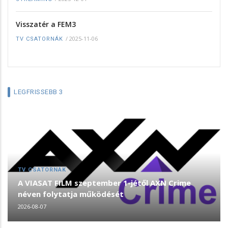
Visszatér a FEM3
/
2025-11-06
TV CSATORNÁK
LEGFRISSEBB 3
TV CSATORNÁK
A VIASAT FILM szeptember 1-jétől AXN Crime
néven folytatja működését
2026-08-07