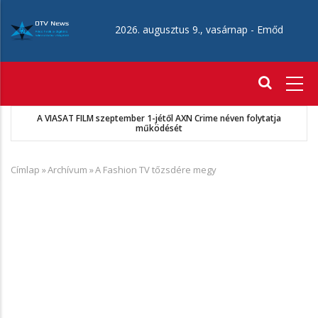
Ugrás
a
2026. augusztus 9., vasárnap -
Emőd
tartalomra
Fő
navigáció
A VIASAT FILM szeptember 1-jétől AXN Crime néven folytatja
működését
Címlap
»
Archívum
»
A Fashion TV tőzsdére megy
Morzsa