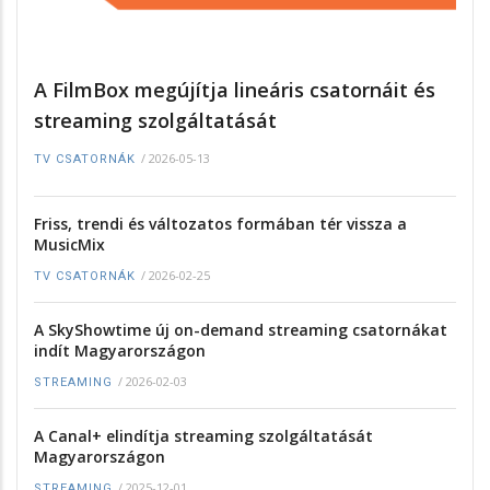
A FilmBox megújítja lineáris csatornáit és
streaming szolgáltatását
/
2026-05-13
TV CSATORNÁK
Friss, trendi és változatos formában tér vissza a
MusicMix
/
2026-02-25
TV CSATORNÁK
A SkyShowtime új on-demand streaming csatornákat
indít Magyarországon
/
2026-02-03
STREAMING
A Canal+ elindítja streaming szolgáltatását
Magyarországon
/
2025-12-01
STREAMING