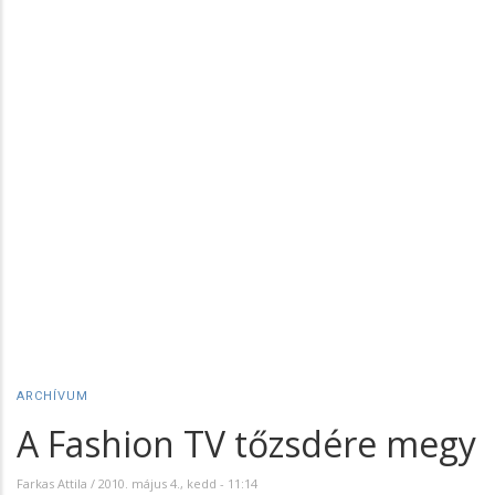
ARCHÍVUM
A Fashion TV tőzsdére megy
Farkas Attila
/
2010. május 4., kedd - 11:14