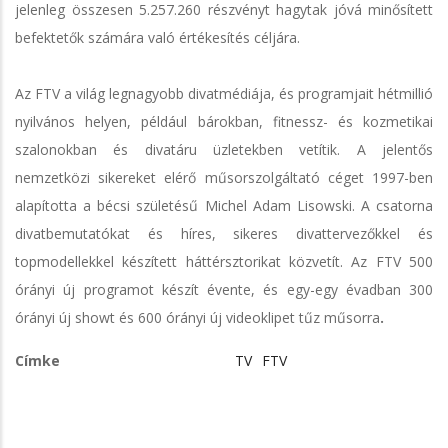
jelenleg összesen 5.257.260 részvényt hagytak jóvá minősített
befektetők számára való értékesítés céljára.
Az FTV a világ legnagyobb divatmédiája, és programjait hétmillió
nyilvános helyen, például bárokban, fitnessz- és kozmetikai
szalonokban és divatáru üzletekben vetítik. A jelentős
nemzetközi sikereket elérő műsorszolgáltató céget 1997-ben
alapította a bécsi születésű Michel Adam Lisowski. A csatorna
divatbemutatókat és híres, sikeres divattervezőkkel és
topmodellekkel készített háttérsztorikat közvetít. Az FTV 500
órányi új programot készít évente, és egy-egy évadban 300
órányi új showt és 600 órányi új videoklipet tűz műsorra
.
Címke
TV
FTV