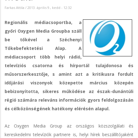
Farkas Attila
/
2013. április 9., kedd - 12:32
Regionális médiacsoportba, a
győri Oxygen Media Groupba száll
be tőkével a Széchenyi
Tőkebefektetési Alap. A
médiacsoport több helyi rádió,
televíziós csatorna és hírportál tulajdonosa és
műsorszerkesztője, s amint azt a kritikusra fordult
időjárási viszonyok közepette március közepén
bebizonyította, sikeres működése az észak-dunántúli
régió számára releváns információk gyors feldolgozásán
és célközönségének hatékony elérésén alapul.
Az Oxygen Media Group az országos közszolgálati és
kereskedelmi televíziók partnere is, helyi hírek beszállítójaként