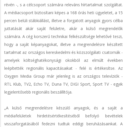
révén -, s a célcsoport számára releváns hírtartalmat szolgáltat.
A médiacsoport biztosítani képes a 168 órás heti ügyeletet, a 15
percen belüli stábkiállást, illetve a forgatott anyagok gyors célba
juttatását akár saját felületre, akár a külső megrendelők
számára. A cég korszerű technikai felkészültsége lehetővé teszi,
hogy a saját képanyagokat, illetve a megrendelésre készített
tartalmat az országos kereskedelmi és közszolgálati csatornák -
amelyek költséghatékonysági okokból az elmúlt években
leépítették regionális kapacitásaikat - felé is értékesítse. Az
Oxygen Media Group már jelenleg is az országos televíziók -
RTL Klub, TV2, Echo TV, Duna TV, DIGI Sport, Sport TV - egyik
legjelentősebb regionális beszállítója.
„A külső megrendelésre készülő anyagok, és a saját a
médiafelületek hirdetésértékesítéséből befolyó bevételek
visszaforgatásából fedezni tudtuk eddigi beruházásainkat. A