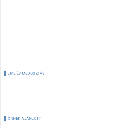
LIKE ÉS MEGOSZTÁS
ÖNNEK AJÁNLOTT