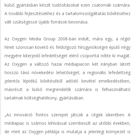
külső gyártásban készít tudósításokat ezen csatornák számára.
A további fejlesztésekhez és a tartalomszolgáltatás bővítéséhez
vált szükségessé újabb források bevonása.
Az Oxygen Media Group 2008-ban indult, mára egy, a régió
híreit szorosan követő és feldolgozó hírügynökségre épülő négy
megyére kiterjedő lefedettséget elérő csoporttá nőtte ki magát.
Az Oxygen a változó hazai médiapiacon két irányban látott
hosszú távú növekedési lehetőséget; a regionális lefedettség
jelentős léptékű bővítéséből adódó bevétel emelkedésében,
másrészt a külső megrendelők számára is felhasználható
tartalmak költséghatékony, gyártásában.
„Az innováció fontos szerepet játszik a cégek sikerében. A
médiapiac is számos kihívással szembesült az utóbbi években,
de mint az Oxygen példája is mutatja a jelenlegi környezet is