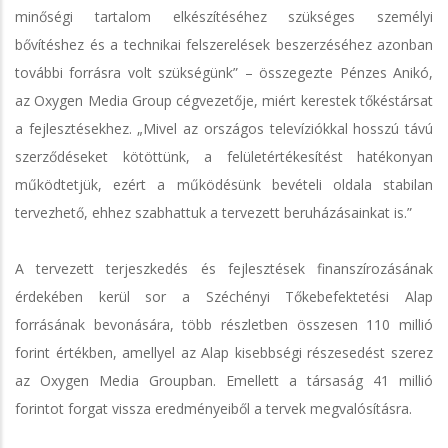
minőségi tartalom elkészítéséhez szükséges személyi
bővítéshez és a technikai felszerelések beszerzéséhez azonban
további forrásra volt szükségünk” – összegezte Pénzes Anikó,
az Oxygen Media Group cégvezetője, miért kerestek tőkéstársat
a fejlesztésekhez. „Mivel az országos televíziókkal hosszú távú
szerződéseket kötöttünk, a felületértékesítést hatékonyan
működtetjük, ezért a működésünk bevételi oldala stabilan
tervezhető, ehhez szabhattuk a tervezett beruházásainkat is.”
A tervezett terjeszkedés és fejlesztések finanszírozásának
érdekében kerül sor a Széchényi Tőkebefektetési Alap
forrásának bevonására, több részletben összesen 110 millió
forint értékben, amellyel az Alap kisebbségi részesedést szerez
az Oxygen Media Groupban. Emellett a társaság 41 millió
forintot forgat vissza eredményeiből a tervek megvalósításra.