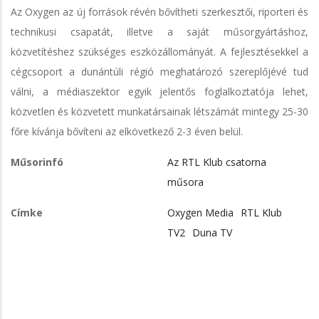
Az Oxygen az új források révén bővítheti szerkesztői, riporteri és
technikusi csapatát, illetve a saját műsorgyártáshoz,
közvetítéshez szükséges eszközállományát. A fejlesztésekkel a
cégcsoport a dunántúli régió meghatározó szereplőjévé tud
válni, a médiaszektor egyik jelentős foglalkoztatója lehet,
közvetlen és közvetett munkatársainak létszámát mintegy 25-30
főre kívánja bővíteni az elkövetkező 2-3 éven belül.
Műsorinfó
Az RTL Klub csatorna
műsora
Címke
Oxygen Media
RTL Klub
TV2
Duna TV