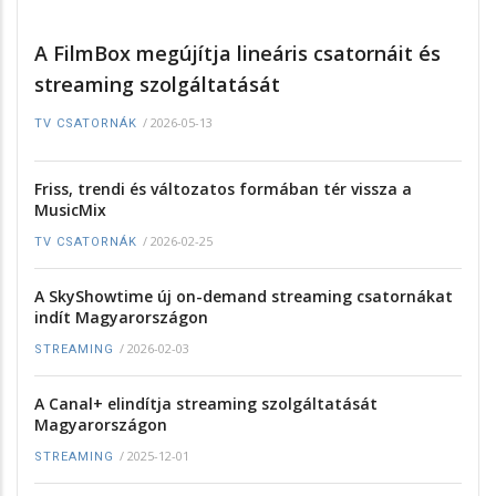
A FilmBox megújítja lineáris csatornáit és
streaming szolgáltatását
/
2026-05-13
TV CSATORNÁK
Friss, trendi és változatos formában tér vissza a
MusicMix
/
2026-02-25
TV CSATORNÁK
A SkyShowtime új on-demand streaming csatornákat
indít Magyarországon
/
2026-02-03
STREAMING
A Canal+ elindítja streaming szolgáltatását
Magyarországon
/
2025-12-01
STREAMING