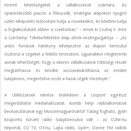
teremt lehetőségeket a vállalkozások számára. Az
újrarendeződő piacon a fókuszált, stratégiai alapokon nyugvó
üzleti elképzelés biztosítani tudja a növekedést, és bővíteni tudja
a foglalkoztatást ebben a szektorban.” – emeli ki Csuhaj V. Imre
a Széchenyi Tőkebefektetési Alap elnök-vezérigazgatója. – „Az
uniós források hatékony kihelyezése az Alapon keresztül
ösztönzi a cégeket a felelős tervezésre, ugyanakkor megteremti
annak lehetőségét, hogy a sikeres vállalkozások többségi részét
megtarthassa és később visszavásárolhassa az eredeti
tulajdonos, megerősítve ezzel a hazai cégek mezőnyét.”
A célkitűzések elérése érdekében a csoport egyrészt
megerősítette médiahálózatát; kisebb helyi rádióállomások
beolvasztásával egy Mosonmagyaróvártól Tatáig fogható, győri
központú körzeti rádió tulajdonosává vált – az O2hir.hu
hírportál, O2 TV, O3.hu, Lajta rádió, Győr+, Ozone FM rádiók