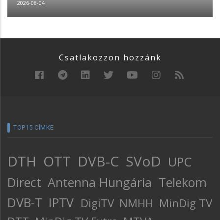
2026-08-04
Csatlakozzon hozzánk
TOP15 CÍMKE
DTH
OTT
DVB-C
SVoD
UPC
Direct
Antenna Hungária
Telekom
DVB-T
IPTV
DigiTV
NMHH
MinDig TV