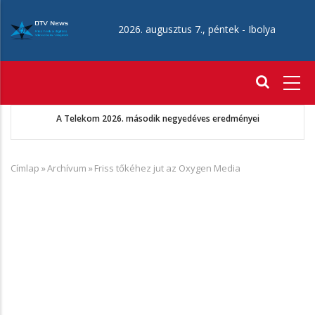
Ugrás
a
2026. augusztus 7., péntek -
Ibolya
tartalomra
Fő
navigáció
i
Augusztus 22-én érkezik az Aang avatár: Az utolsó léghajlító
Címlap
»
Archívum
»
Friss tőkéhez jut az Oxygen Media
Morzsa