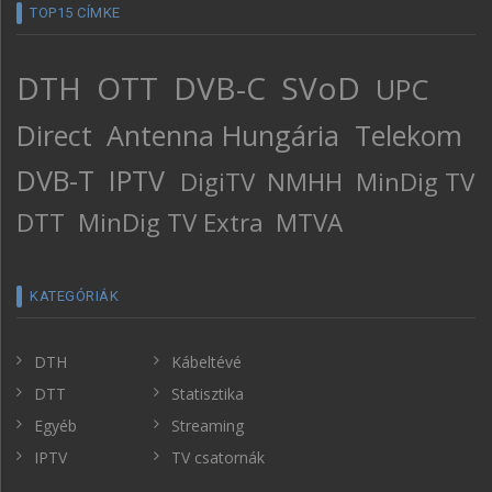
TOP15 CÍMKE
DTH
OTT
DVB-C
SVoD
UPC
Direct
Antenna Hungária
Telekom
DVB-T
IPTV
DigiTV
NMHH
MinDig TV
DTT
MinDig TV Extra
MTVA
KATEGÓRIÁK
DTH
Kábeltévé
DTT
Statisztika
Egyéb
Streaming
IPTV
TV csatornák