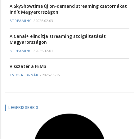
A SkyShowtime új on-demand streaming csatornákat
indít Magyarországon
/
2026-02-03
STREAMING
A Canal+ elindítja streaming szolgáltatását
Magyarországon
/
2025-12-01
STREAMING
Visszatér a FEM3
/
2025-11-06
TV CSATORNÁK
LEGFRISSEBB 3