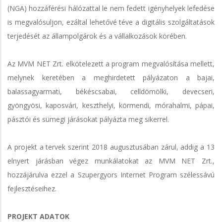
(NGA) hozzáférési hálózattal le nem fedett igényhelyek lefedése
is megvalósuljon, ezáltal lehetővé téve a digitális szolgáltatások
terjedését az állampolgárok és a vállalkozások körében.
Az MVM NET Zrt. elkötelezett a program megvalósítása mellett,
melynek keretében a meghirdetett pályázaton a bajai,
balassagyarmati, békéscsabai, celldömölki, devecseri,
gyöngyösi, kaposvári, keszthelyi, körmendi, mórahalmi, pápai,
pásztói és sümegi járásokat pályázta meg sikerrel.
A projekt a tervek szerint 2018 augusztusában zárul, addig a 13
elnyert járásban végez munkálatokat az MVM NET Zrt.,
hozzájárulva ezzel a Szupergyors Internet Program szélessávú
fejlesztéseihez.
PROJEKT ADATOK