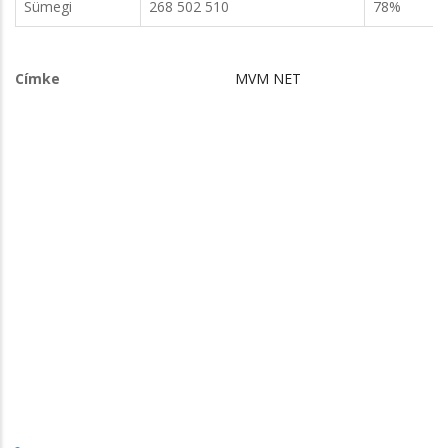
Sümegi
268 502 510
78%
Címke
MVM NET