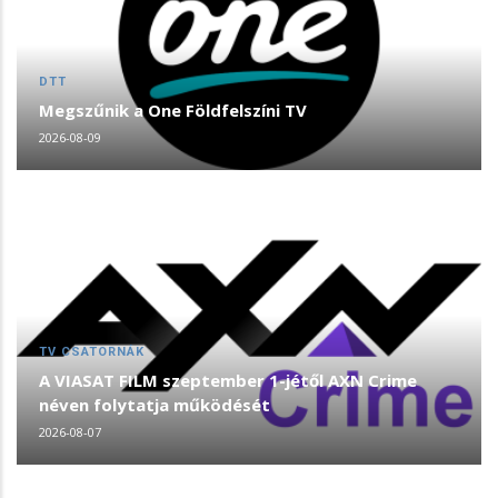
DTT
Megszűnik a One Földfelszíni TV
2026-08-09
TV CSATORNÁK
A VIASAT FILM szeptember 1-jétől AXN Crime
néven folytatja működését
2026-08-07