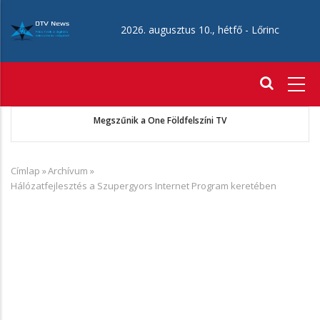
Ugrás
a
2026. augusztus 10., hétfő -
Lőrinc
tartalomra
Fő
navigáció
ó
Megszűnik a One Földfelszíni TV
Címlap
»
Archívum
»
Morzsa
Hálózatfejlesztés a Szupergyors Internet Program keretében