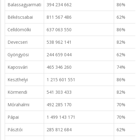
Balassagyarmati
394 234 662
86%
Békéscsabai
811 567 486
62%
Celldömölki
637 063 550
86%
Devecseri
538 962 141
82%
Gyöngyösi
244 659 044
62%
Kaposvári
465 346 260
74%
Keszthelyi
1 215 601 551
86%
Körmendi
541 303 433
82%
Mórahalmi
492 285 170
70%
Pápai
1 499 143 171
70%
Pásztói
285 812 684
62%