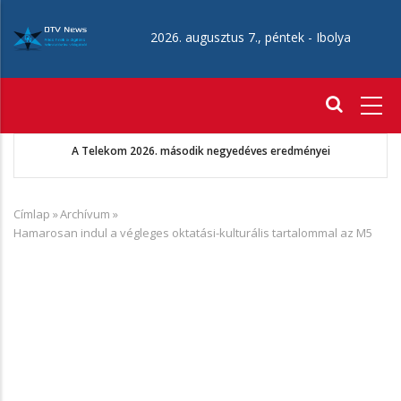
Ugrás
a
2026. augusztus 7., péntek -
Ibolya
tartalomra
Fő
navigáció
A Telekom 2026. második negyedéves eredményei
Címlap
»
Archívum
»
Morzsa
Hamarosan indul a végleges oktatási-kulturális tartalommal az M5