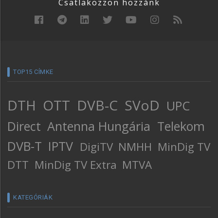
Csatlakozzon hozzánk
TOP15 CÍMKE
DTH
OTT
DVB-C
SVoD
UPC
Direct
Antenna Hungária
Telekom
DVB-T
IPTV
DigiTV
NMHH
MinDig TV
DTT
MinDig TV Extra
MTVA
KATEGÓRIÁK