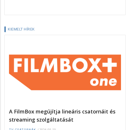
KIEMELT HÍREK
A FilmBox megújítja lineáris csatornáit és
streaming szolgáltatását
/
2026-05-13
TV CSATORNÁK