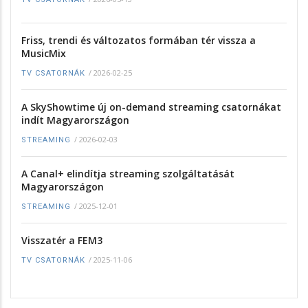
Friss, trendi és változatos formában tér vissza a
MusicMix
/
2026-02-25
TV CSATORNÁK
A SkyShowtime új on-demand streaming csatornákat
indít Magyarországon
/
2026-02-03
STREAMING
A Canal+ elindítja streaming szolgáltatását
Magyarországon
/
2025-12-01
STREAMING
Visszatér a FEM3
/
2025-11-06
TV CSATORNÁK