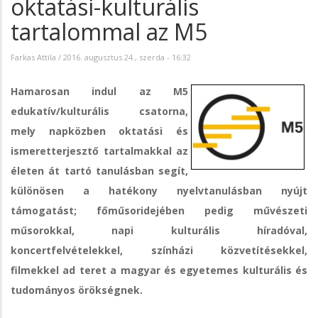
oktatási-kulturális
tartalommal az M5
Farkas Attila
/
2016. augusztus 24., szerda - 16:32
Hamarosan indul az M5
edukatív/kulturális csatorna,
mely napközben oktatási és
ismeretterjesztő tartalmakkal az
életen át tartó tanulásban segít,
különösen a hatékony nyelvtanulásban nyújt
támogatást; főműsoridejében pedig művészeti
műsorokkal, napi kulturális híradóval,
koncertfelvételekkel, színházi közvetítésekkel,
filmekkel ad teret a magyar és egyetemes kulturális és
tudományos örökségnek.