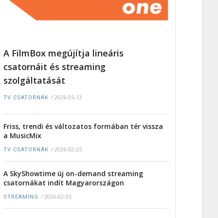
A FilmBox megújítja lineáris
csatornáit és streaming
szolgáltatását
/
2026-05-13
TV CSATORNÁK
Friss, trendi és változatos formában tér vissza
a MusicMix
/
2026-02-25
TV CSATORNÁK
A SkyShowtime új on-demand streaming
csatornákat indít Magyarországon
/
2026-02-03
STREAMING