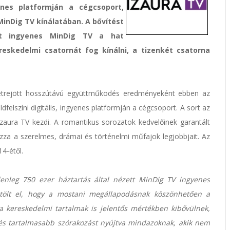
enes platformján a cégcsoport,
MinDig TV kínálatában. A bővítést
lt ingyenes MinDig TV a hat
eskedelmi csatornát fog kínálni, a tizenkét csatorna
létrejött hosszútávú együttműködés eredményeként ebben az
felszíni digitális, ingyenes platformján a cégcsoport. A sort az
Izaura TV kezdi. A romantikus sorozatok kedvelőinek garantált
hozza a szerelmes, drámai és történelmi műfajok legjobbjait. Az
4-étől.
enleg 750 ezer háztartás által nézett MinDig TV ingyenes
 tölt el, hogy a mostani megállapodásnak köszönhetően a
 kereskedelmi tartalmak is jelentős mértékben kibővülnek,
b és tartalmasabb szórakozást nyújtva mindazoknak, akik nem