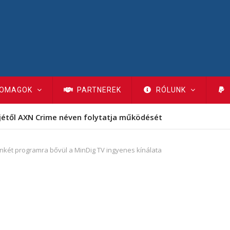
OMAGOK
PARTNEREK
RÓLUNK
jétől AXN Crime néven folytatja működését
nkét programra bővül a MinDig TV ingyenes kínálata