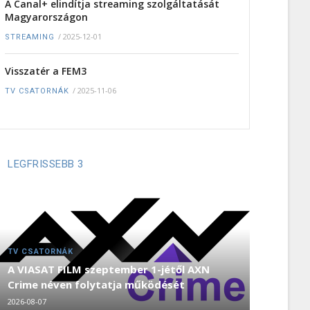
A Canal+ elindítja streaming szolgáltatását
Magyarországon
/
2025-12-01
STREAMING
Visszatér a FEM3
/
2025-11-06
TV CSATORNÁK
LEGFRISSEBB 3
TV CSATORNÁK
A VIASAT FILM szeptember 1-jétől AXN
Crime néven folytatja működését
2026-08-07