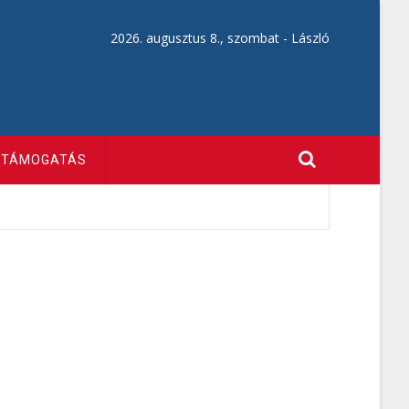
2026. augusztus 8., szombat -
László
TÁMOGATÁS