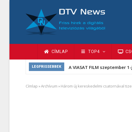
Ugrás
a
tartalomra
Fő
CÍMLAP
TOP4
CS
navigáció
A VIASAT FILM szeptember 1-
LEGFRISSEBBEK
Címlap
»
Archívum
»
Három új kereskedelmi csatornával tize
Morzsa