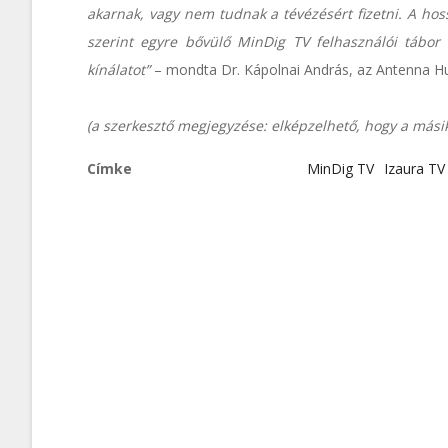
akarnak, vagy nem tudnak a tévézésért fizetni. A ho
szerint egyre bővülő MinDig TV felhasználói tábor 
kínálatot”
– mondta Dr. Kápolnai András, az Antenna Hun
(a szerkesztő megjegyzése: elképzelhető, hogy a másik 
Címke
MinDig TV
Izaura TV