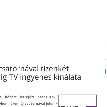
satornával tizenkét
g TV ingyenes kínálata
 között létrejött hosszútávú
en három új csatornával jelenik