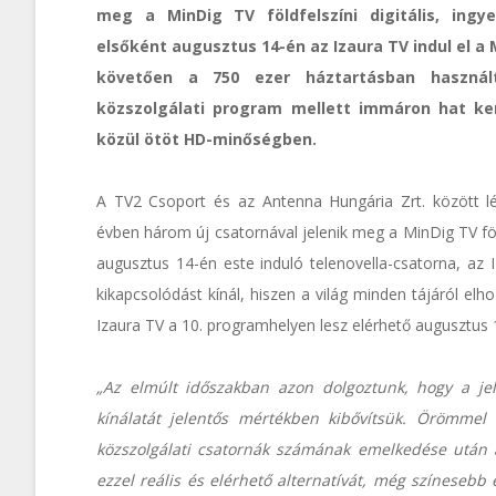
meg a MinDig TV földfelszíni digitális, ingy
elsőként augusztus 14-én az Izaura TV indul el a 
követően a 750 ezer háztartásban haszná
közszolgálati program mellett immáron hat ker
közül ötöt HD-minőségben.
A TV2 Csoport és az Antenna Hungária Zrt. között 
évben három új csatornával jelenik meg a MinDig TV föld
augusztus 14-én este induló telenovella-csatorna, az 
kikapcsolódást kínál, hiszen a világ minden tájáról el
Izaura TV a 10. programhelyen lesz elérhető augusztus 1
„Az elmúlt időszakban azon dolgoztunk, hogy a jel
kínálatát jelentős mértékben kibővítsük. Örömmel
közszolgálati csatornák számának emelkedése után a
ezzel reális és elérhető alternatívát, még színeseb