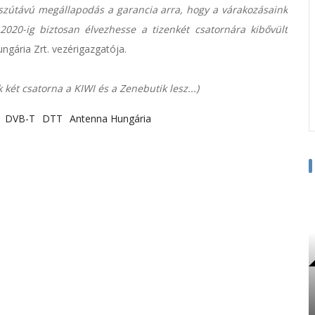
sszútávú megállapodás a garancia arra, hogy a várakozásaink
2020-ig biztosan élvezhesse a tizenkét csatornára kibővült
gária Zrt. vezérigazgatója.
két csatorna a KIWI és a Zenebutik lesz...)
DVB-T
DTT
Antenna Hungária