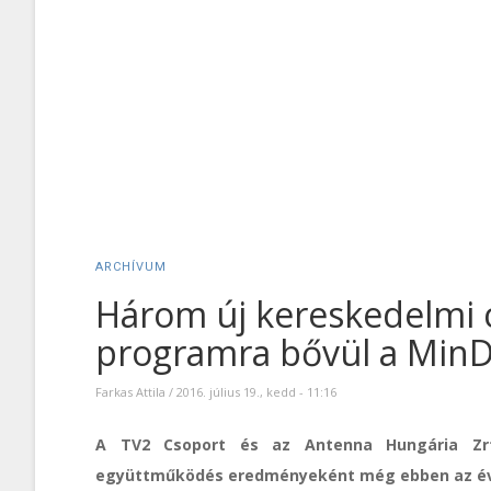
ARCHÍVUM
Három új kereskedelmi c
programra bővül a MinDi
Farkas Attila
/
2016. július 19., kedd - 11:16
A TV2 Csoport és az Antenna Hungária Zrt.
együttműködés eredményeként még ebben az évb