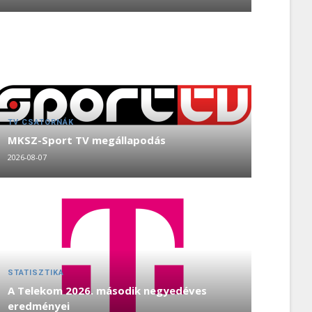
TV CSATORNÁK
MKSZ-Sport TV megállapodás
2026-08-07
STATISZTIKA
A Telekom 2026. második negyedéves
eredményei