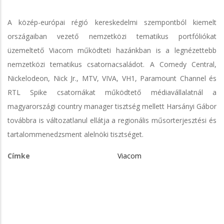
A közép-európai régió kereskedelmi szempontból kiemelt
országaiban vezető nemzetközi tematikus portfóliókat
üzemeltető Viacom működteti hazánkban is a legnézettebb
nemzetközi tematikus csatornacsaládot. A Comedy Central,
Nickelodeon, Nick Jr., MTV, VIVA, VH1, Paramount Channel és
RTL Spike csatornákat működtető médiavállalatnál a
magyarországi country manager tisztség mellett Harsányi Gábor
továbbra is változatlanul ellátja a regionális műsorterjesztési és
tartalommenedzsment alelnöki tisztséget.
Címke
Viacom