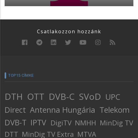
Csatlakozzon hozzánk
TOP15 CÍMKE
DTH
OTT
DVB-C
SVoD
UPC
Direct
Antenna Hungária
Telekom
DVB-T
IPTV
DigiTV
NMHH
MinDig TV
DTT
MinDig TV Extra
MTVA