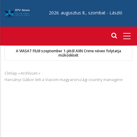
Ugrás
a
2026. augusztus 8., szombat -
László
tartalomra
Fő
navigáció
A VIASAT FILM szeptember 1-jétől AXN Crime néven folytatja
működését
Címlap
»
Archívum
»
Morzsa
Harsányi Gábor lett a Viacom magyarországi country managere