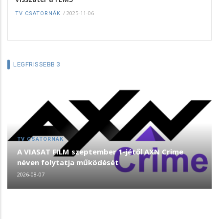
/
2025-11-06
TV CSATORNÁK
LEGFRISSEBB 3
TV CSATORNÁK
A VIASAT FILM szeptember 1-jétől AXN Crime
néven folytatja működését
2026-08-07