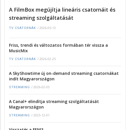
A FilmBox megújítja lineáris csatornáit és
streaming szolgáltatását
/
2026-05-13
TV CSATORNÁK
Friss, trendi és változatos formában tér vissza a
MusicMix
/
2026-02-25
TV CSATORNÁK
A SkyShowtime új on-demand streaming csatornákat
indít Magyarországon
/
2026-02-03
STREAMING
A Canal+ elindítja streaming szolgáltatását
Magyarországon
/
2025-12-01
STREAMING
Visszatér a FEM3