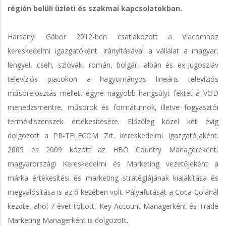
régión belüli üzleti és szakmai kapcsolatokban.
Harsányi Gábor 2012-ben csatlakozott a Viacomhoz
kereskedelmi igazgatóként. Irányításával a vállalat a magyar,
lengyel, cseh, szlovák, román, bolgár, albán és ex-Jugoszláv
televíziós piacokon a hagyományos lineáris televíziós
műsorelosztás mellett egyre nagyobb hangsúlyt fektet a VOD
menedzsmentre, műsorok és formátumok, illetve fogyasztói
termékliszenszek értékesítésére. Előzőleg közel két évig
dolgozott a PR-TELECOM Zrt. kereskedelmi Igazgatójaként.
2005 és 2009 között az HBO Country Managereként,
magyarországi Kereskedelmi és Marketing vezetőjeként a
márka értékesítési és marketing stratégiájának kialakítása és
megvalósítása is az ő kezében volt. Pályafutását a Coca-Colánál
kezdte, ahol 7 évet töltött, Key Account Managerként és Trade
Marketing Managerként is dolgozott.