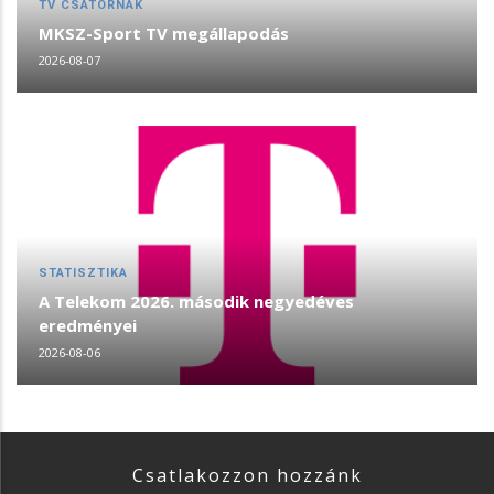
TV CSATORNÁK
MKSZ-Sport TV megállapodás
2026-08-07
STATISZTIKA
A Telekom 2026. második negyedéves
eredményei
2026-08-06
Csatlakozzon hozzánk