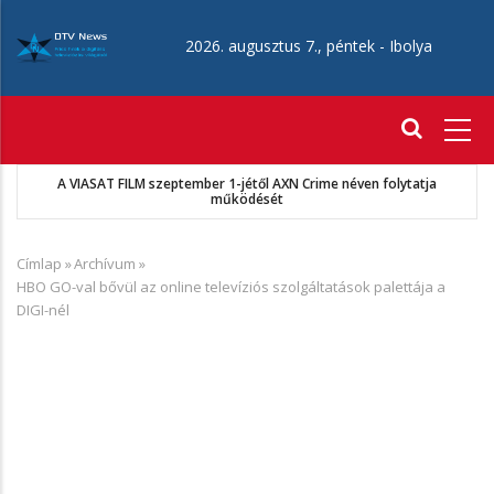
Ugrás
a
2026. augusztus 7., péntek -
Ibolya
tartalomra
Fő
navigáció
A VIASAT FILM szeptember 1-jétől AXN Crime néven folytatja
működését
Címlap
»
Archívum
»
Morzsa
HBO GO-val bővül az online televíziós szolgáltatások palettája a
DIGI-nél