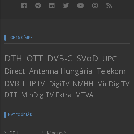
TOP15 CÍMKE
DTH
OTT
DVB-C
SVoD
UPC
Direct
Antenna Hungária
Telekom
DVB-T
IPTV
DigiTV
NMHH
MinDig TV
DTT
MinDig TV Extra
MTVA
KATEGÓRIÁK
DTH
Kábeltévé