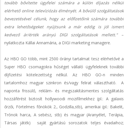
tovább bővítette ügyfelei számára a külön díjazás nélkül
elérhető online televíziózás élményét. A bővülő szolgáltatások
bevezetésével célunk, hogy az előfizetőink számára további
extra lehetőségeket nyújtsunk a már eddig is jól ismert
kedvező ár/érték arányú DIGI szolgáltatások mellett."
–
nyilatkozta Kállai Annamária, a DIGI marketing managere.
Az HBO GO több, mint 2500 órányi tartalmat tesz elérhetővé a
Super HBO csomagokra hűséget vállaló ügyfeleknek további
díjfizetési kötelezettség nélkül. Az HBO GO-n minden
tartalomhoz magyar szinkron és/vagy felirat választható. A
naponta frissülő, reklám- és megszakításmentes szolgáltatás
hozzáférést biztosít hollywoodi mozifilmekhez (pl.: A galaxis
őrzői, Förtelmes főnökök 2., Godzilla,stb), amerikai (pl.: Bakelit,
Trónok harca, A sebész, stb) és magyar (Aranyélet, Terápia,
Társas játék) saját gyártású sorozatok teljes évadaihoz;