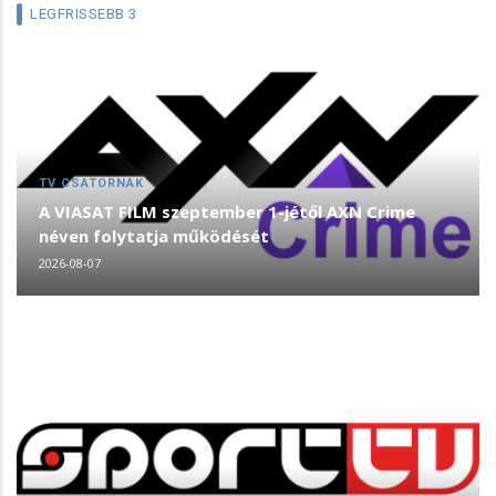
LEGFRISSEBB 3
TV CSATORNÁK
A VIASAT FILM szeptember 1-jétől AXN Crime
néven folytatja működését
2026-08-07