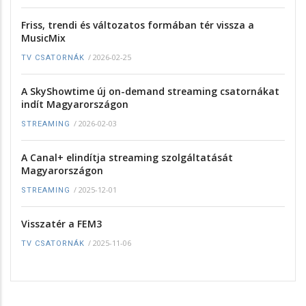
Friss, trendi és változatos formában tér vissza a
MusicMix
/
2026-02-25
TV CSATORNÁK
A SkyShowtime új on-demand streaming csatornákat
indít Magyarországon
/
2026-02-03
STREAMING
A Canal+ elindítja streaming szolgáltatását
Magyarországon
/
2025-12-01
STREAMING
Visszatér a FEM3
/
2025-11-06
TV CSATORNÁK