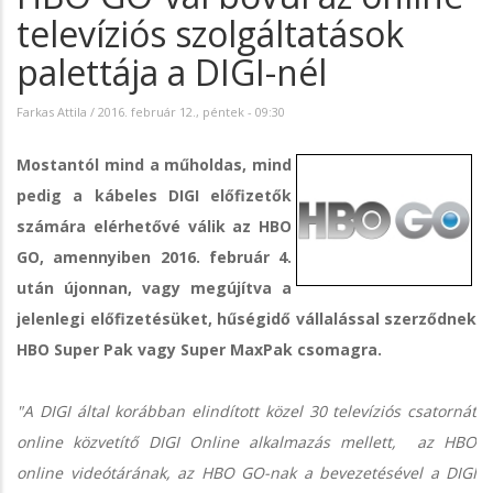
televíziós szolgáltatások
palettája a DIGI-nél
Farkas Attila
/
2016. február 12., péntek - 09:30
Mostantól mind a műholdas, mind
pedig a kábeles DIGI előfizetők
számára elérhetővé válik az HBO
GO, amennyiben 2016. február 4.
után újonnan, vagy megújítva a
jelenlegi előfizetésüket, hűségidő vállalással szerződnek
HBO Super Pak vagy Super MaxPak csomagra.
"A DIGI által korábban elindított közel 30 televíziós csatornát
online közvetítő DIGI Online alkalmazás mellett, az HBO
online videótárának, az HBO GO-nak a bevezetésével a DIGI