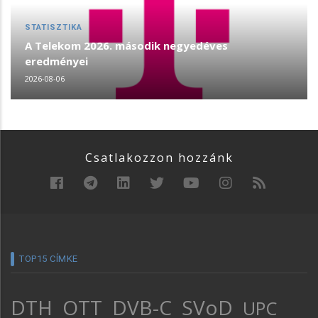
STATISZTIKA
A Telekom 2026. második negyedéves
eredményei
2026-08-06
Csatlakozzon hozzánk
TOP15 CÍMKE
DTH
OTT
DVB-C
SVoD
UPC