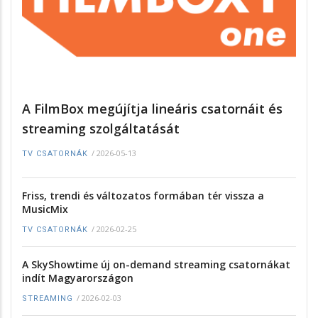
A FilmBox megújítja lineáris csatornáit és
streaming szolgáltatását
/
2026-05-13
TV CSATORNÁK
Friss, trendi és változatos formában tér vissza a
MusicMix
/
2026-02-25
TV CSATORNÁK
A SkyShowtime új on-demand streaming csatornákat
indít Magyarországon
/
2026-02-03
STREAMING