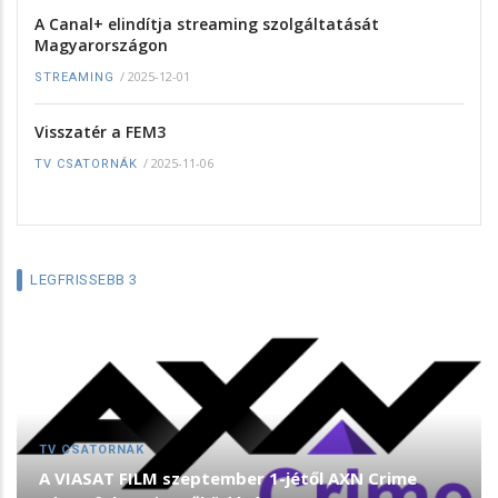
A Canal+ elindítja streaming szolgáltatását
Magyarországon
/
2025-12-01
STREAMING
Visszatér a FEM3
/
2025-11-06
TV CSATORNÁK
LEGFRISSEBB 3
TV CSATORNÁK
A VIASAT FILM szeptember 1-jétől AXN Crime