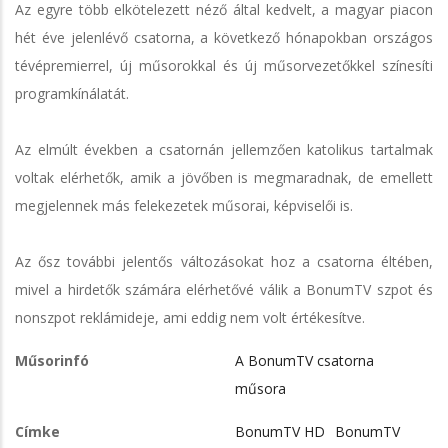
Az egyre több elkötelezett néző által kedvelt, a magyar piacon
hét éve jelenlévő csatorna, a következő hónapokban országos
tévépremierrel, új műsorokkal és új műsorvezetőkkel színesíti
programkínálatát.
Az elmúlt években a csatornán jellemzően katolikus tartalmak
voltak elérhetők, amik a jövőben is megmaradnak, de emellett
megjelennek más felekezetek műsorai, képviselői is.
Az ősz további jelentős változásokat hoz a csatorna éltében,
mivel a hirdetők számára elérhetővé válik a BonumTV szpot és
nonszpot reklámideje, ami eddig nem volt értékesítve.
Műsorinfó
A BonumTV csatorna
műsora
Címke
BonumTV HD
BonumTV