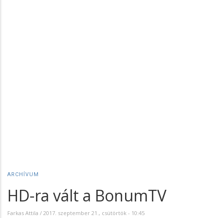
ARCHÍVUM
HD-ra vált a BonumTV
Farkas Attila
/
2017. szeptember 21., csütörtök - 10:45