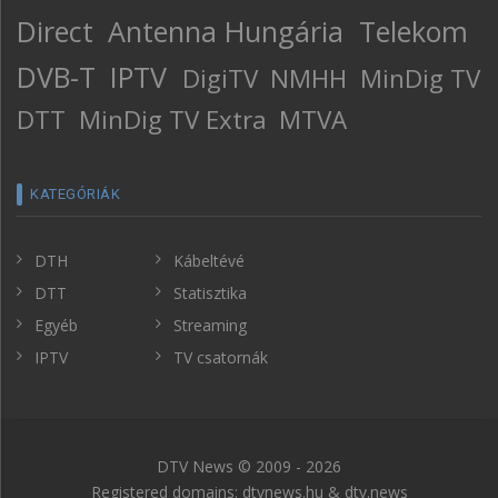
Direct
Antenna Hungária
Telekom
DVB-T
IPTV
DigiTV
NMHH
MinDig TV
DTT
MinDig TV Extra
MTVA
KATEGÓRIÁK
DTH
Kábeltévé
DTT
Statisztika
Egyéb
Streaming
IPTV
TV csatornák
DTV News © 2009 - 2026
Registered domains: dtvnews.hu & dtv.news