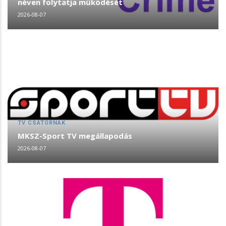
néven folytatja működését
2026-08-07
TV CSATORNÁK
MKSZ-Sport TV megállapodás
2026-08-07