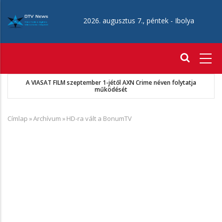
Ugrás
a
2026. augusztus 7., péntek -
Ibolya
tartalomra
Fő
navigáció
MKSZ-Sport TV megállapodás
Címlap
»
Archívum
»
HD-ra vált a BonumTV
Morzsa