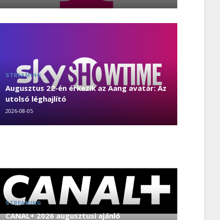
STREAMING
Augusztus 22-én érkezik az Aang avatár: Az
utolsó léghajlító
2026-08-05
STREAMING
CANAL+ 2026 augusztusi ajánló