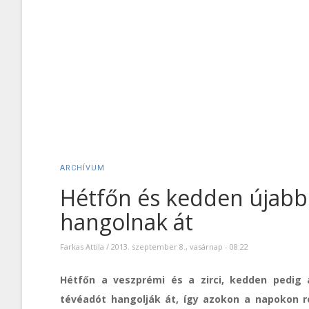
ARCHÍVUM
Hétfőn és kedden újabb
hangolnak át
Farkas Attila
/
2013. szeptember 8., vasárnap - 08:22
Hétfőn a veszprémi és a zirci, kedden pedig 
tévéadót hangolják át, így azokon a napokon r