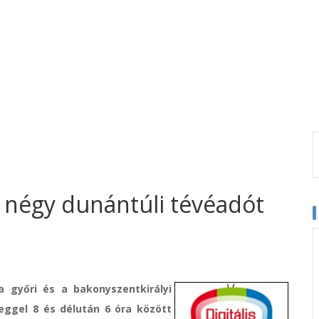
 négy dunántúli tévéadót
a győri és a bakonyszentkirályi
eggel 8 és délután 6 óra között