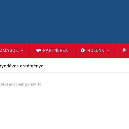
OMAGOK
PARTNEREK
RÓLUNK
gyedéves eredményei
 tévéadót hangolnak át