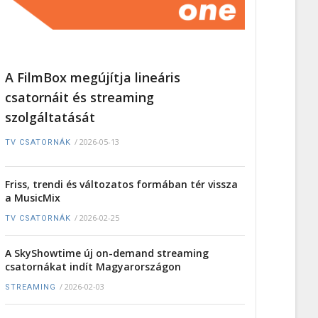
A FilmBox megújítja lineáris
csatornáit és streaming
szolgáltatását
/
2026-05-13
TV CSATORNÁK
Friss, trendi és változatos formában tér vissza
a MusicMix
/
2026-02-25
TV CSATORNÁK
A SkyShowtime új on-demand streaming
csatornákat indít Magyarországon
/
2026-02-03
STREAMING