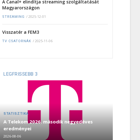
A Canal+ elindítja streaming szolgáltatását
Magyarországon
/
2025-12-01
STREAMING
Visszatér a FEM3
/
2025-11-06
TV CSATORNÁK
LEGFRISSEBB 3
STATISZTIKA
A Telekom 2026. második negyedéves
eredményei
2026-08-06