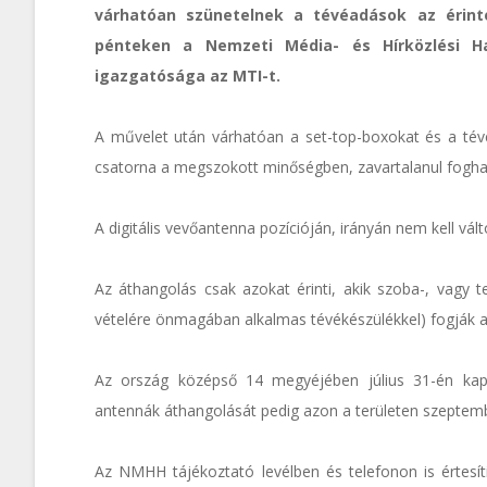
várhatóan szünetelnek a tévéadások az érint
pénteken a Nemzeti Média- és Hírközlési 
igazgatósága az MTI-t.
A művelet után várhatóan a set-top-boxokat és a tévék
csatorna a megszokott minőségben, zavartalanul foghat
A digitális vevőantenna pozícióján, irányán nem kell vált
Az áthangolás csak azokat érinti, akik szoba-, vagy te
vételére önmagában alkalmas tévékészülékkel) fogják a f
Az ország középső 14 megyéjében július 31-én kapcs
antennák áthangolását pedig azon a területen szeptemb
Az NMHH tájékoztató levélben és telefonon is értesít