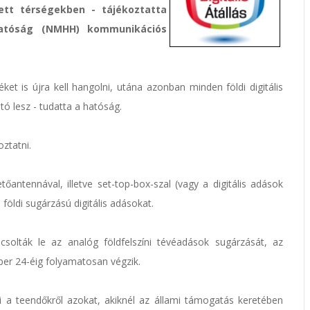
ett térségekben - tájékoztatta
Hatóság (NMHH) kommunikációs
et is újra kell hangolni, utána azonban minden földi digitális
ó lesz - tudatta a hatóság.
oztatni.
tőantennával, illetve set-top-box-szal (vagy a digitális adások
öldi sugárzású digitális adásokat.
olták le az analóg földfelszíni tévéadások sugárzását, az
er 24-éig folyamatosan végzik.
i a teendőkről azokat, akiknél az állami támogatás keretében