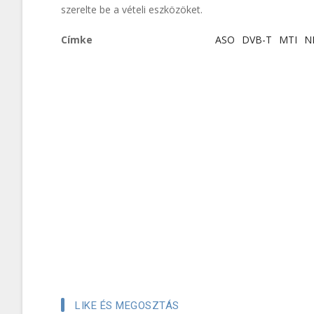
szerelte be a vételi eszközöket.
Címke
ASO
DVB-T
MTI
N
LIKE ÉS MEGOSZTÁS