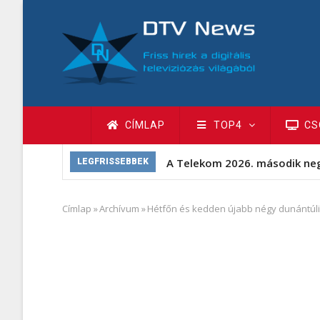
Ugrás
a
tartalomra
Fő
CÍMLAP
TOP4
CS
navigáció
A Telekom 2026. második ne
LEGFRISSEBBEK
Címlap
»
Archívum
»
Hétfőn és kedden újabb négy dunántúli
Morzsa