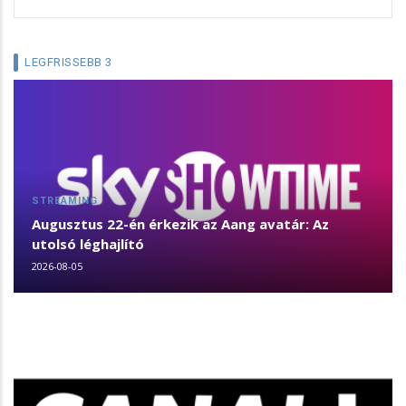
LEGFRISSEBB 3
STREAMING
Augusztus 22-én érkezik az Aang avatár: Az
utolsó léghajlító
2026-08-05