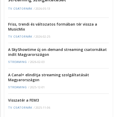
/
2026-05-13
TV CSATORNÁK
Friss, trendi és változatos formában tér vissza a
MusicMix
/
2026-02-25
TV CSATORNÁK
A SkyShowtime új on-demand streaming csatornákat
indít Magyarországon
/
2026-02-03
STREAMING
A Canal+ elindítja streaming szolgáltatását
Magyarországon
/
2025-12-01
STREAMING
Visszatér a FEM3
/
2025-11-06
TV CSATORNÁK