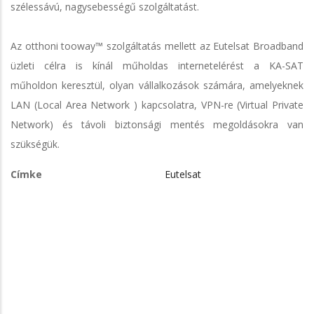
szélessávú, nagysebességű szolgáltatást.
Az otthoni tooway™ szolgáltatás mellett az Eutelsat Broadband
üzleti célra is kínál műholdas internetelérést a KA-SAT
műholdon keresztül, olyan vállalkozások számára, amelyeknek
LAN (Local Area Network ) kapcsolatra, VPN-re (Virtual Private
Network) és távoli biztonsági mentés megoldásokra van
szükségük.
Címke
Eutelsat