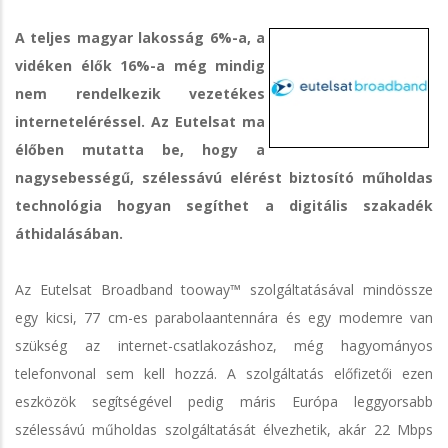
A teljes magyar lakosság 6%-a, a
vidéken élők 16%-a még mindig
nem rendelkezik vezetékes
interneteléréssel. Az Eutelsat ma
élőben mutatta be, hogy a
nagysebességű, szélessávú elérést biztosító műholdas
technológia hogyan segíthet a digitális szakadék
áthidalásában.
Az Eutelsat Broadband tooway™ szolgáltatásával mindössze
egy kicsi, 77 cm-es parabolaantennára és egy modemre van
szükség az internet-csatlakozáshoz, még hagyományos
telefonvonal sem kell hozzá. A szolgáltatás előfizetői ezen
eszközök segítségével pedig máris Európa leggyorsabb
szélessávú műholdas szolgáltatását élvezhetik, akár 22 Mbps