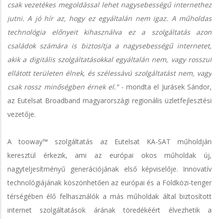
csak vezetékes megoldással lehet nagysebességű internethez
jutni. A jó hír az, hogy ez egyáltalán nem igaz. A műholdas
technológia előnyeit kihasználva ez a szolgáltatás azon
családok számára is biztosítja a nagysebességű internetet,
akik a digitális szolgáltatásokkal egyáltalán nem, vagy rosszul
ellátott területen élnek, és szélessávú szolgáltatást nem, vagy
csak rossz minőségben érnek el.”
- mondta el Jurásek Sándor,
az Eutelsat Broadband magyarországi regionális üzletfejlesztési
vezetője.
A tooway™ szolgáltatás az Eutelsat KA-SAT műholdján
keresztül érkezik, ami az európai okos műholdak új,
nagyteljesítményű generációjának első képviselője. Innovatív
technológiájának köszönhetően az európai és a Földközi-tenger
térségében élő felhasználók a más műholdak által biztosított
internet szolgáltatások árának töredékéért élvezhetik a