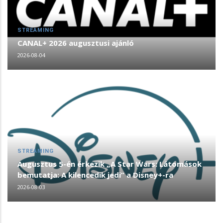
STREAMING
CANAL+ 2026 augusztusi ajánló
2026-08-04
STREAMING
Augusztus 5-én érkezik „A Star Wars: Látomások
bemutatja: A kilencedik jedi” a Disney+-ra
2026-08-03