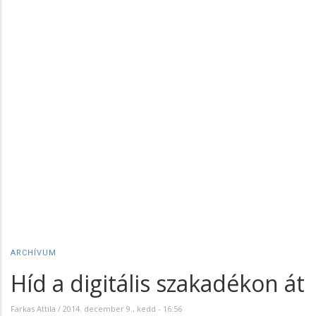
ARCHÍVUM
Híd a digitális szakadékon át
Farkas Attila
/
2014. december 9., kedd - 16:56