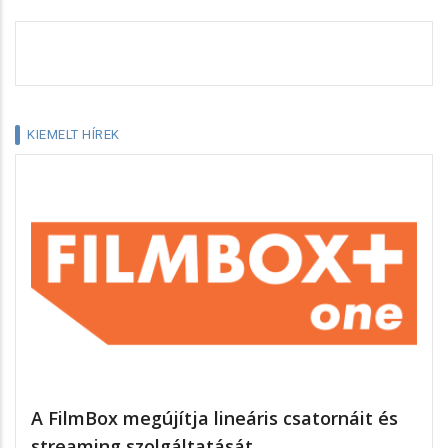
KIEMELT HÍREK
A FilmBox megújítja lineáris csatornáit és
streaming szolgáltatását