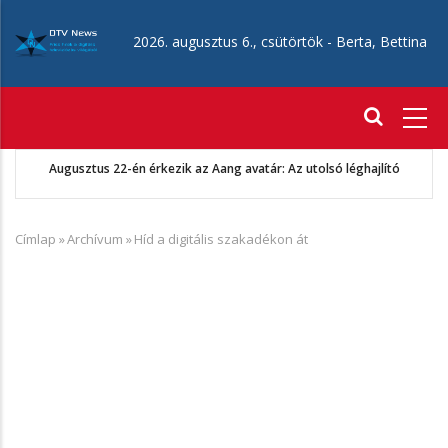
Ugrás
a
2026. augusztus 6., csütörtök -
Berta, Bettina
tartalomra
Fő
navigáció
Augusztus 22-én érkezik az Aang avatár: Az utolsó léghajlító
Címlap
»
Archívum
»
Híd a digitális szakadékon át
Morzsa