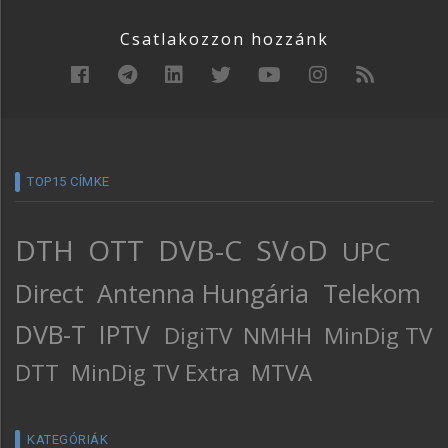
Csatlakozzon hozzánk
TOP15 CÍMKE
DTH
OTT
DVB-C
SVoD
UPC
Direct
Antenna Hungária
Telekom
DVB-T
IPTV
DigiTV
NMHH
MinDig TV
DTT
MinDig TV Extra
MTVA
KATEGÓRIÁK