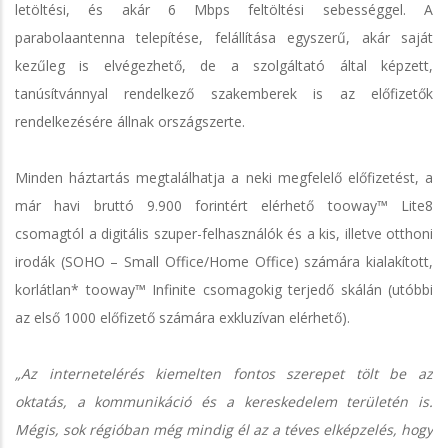
letöltési, és akár 6 Mbps feltöltési sebességgel. A
parabolaantenna telepítése, felállítása egyszerű, akár saját
kezűleg is elvégezhető, de a szolgáltató által képzett,
tanúsítvánnyal rendelkező szakemberek is az előfizetők
rendelkezésére állnak országszerte.
Minden háztartás megtalálhatja a neki megfelelő előfizetést, a
már havi bruttó 9.900 forintért elérhető tooway™ Lite8
csomagtól a digitális szuper-felhasználók és a kis, illetve otthoni
irodák (SOHO – Small Office/Home Office) számára kialakított,
korlátlan* tooway™ Infinite csomagokig terjedő skálán (utóbbi
az első 1000 előfizető számára exkluzívan elérhető).
„Az internetelérés kiemelten fontos szerepet tölt be az
oktatás, a kommunikáció és a kereskedelem területén is.
Mégis, sok régióban még mindig él az a téves elképzelés, hogy