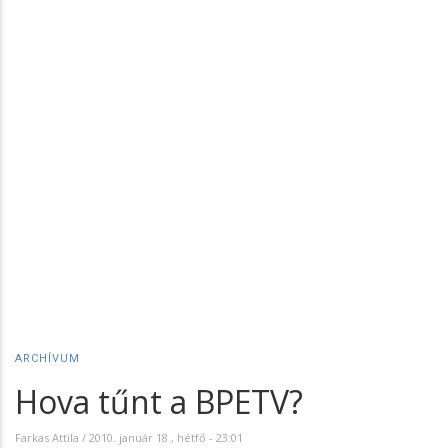
ARCHÍVUM
Hova tűnt a BPETV?
Farkas Attila
/
2010. január 18., hétfő - 23:01