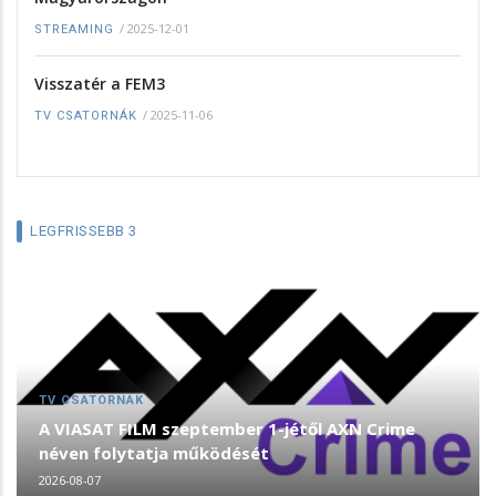
/
2025-12-01
STREAMING
Visszatér a FEM3
/
2025-11-06
TV CSATORNÁK
LEGFRISSEBB 3
TV CSATORNÁK
A VIASAT FILM szeptember 1-jétől AXN Crime
néven folytatja működését
2026-08-07