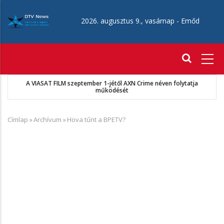
Ugrás
a
2026. augusztus 9., vasárnap -
Emőd
tartalomra
Fő
navigáció
A VIASAT FILM szeptember 1-jétől AXN Crime néven folytatja
működését
Címlap
»
Archívum
»
Hova tűnt a BPETV?
Morzsa