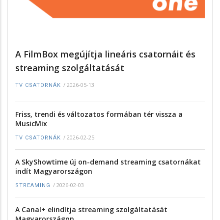
A FilmBox megújítja lineáris csatornáit és
streaming szolgáltatását
/
2026-05-13
TV CSATORNÁK
Friss, trendi és változatos formában tér vissza a
MusicMix
/
2026-02-25
TV CSATORNÁK
A SkyShowtime új on-demand streaming csatornákat
indít Magyarországon
/
2026-02-03
STREAMING
A Canal+ elindítja streaming szolgáltatását
Magyarországon