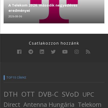
A Telekom 2026. második negyedéves
eredményei
2026-08-06
Csatlakozzon hozzánk
TOP15 CÍMKE
DTH
OTT
DVB-C
SVoD
UPC
Direct
Antenna Hungária
Telekom