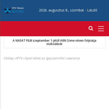
Ugrás
a
2026. augusztus 8., szombat -
László
tartalomra
Fő
navigáció
A VIASAT FILM szeptember 1-jétől AXN Crime néven folytatja
működését
Címlap
»
IPTV
»
Ilyen lehet az igazi Jennifer Lawrence
Morzsa