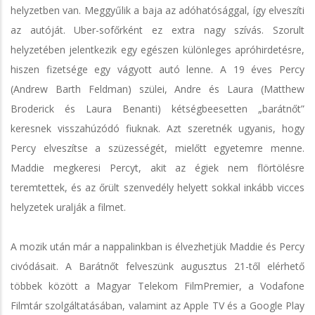
helyzetben van. Meggyűlik a baja az adóhatósággal, így elveszíti
az autóját. Uber-sofőrként ez extra nagy szívás. Szorult
helyzetében jelentkezik egy egészen különleges apróhirdetésre,
hiszen fizetsége egy vágyott autó lenne. A 19 éves Percy
(Andrew Barth Feldman) szülei, Andre és Laura (Matthew
Broderick és Laura Benanti) kétségbeesetten „barátnőt”
keresnek visszahúzódó fiuknak. Azt szeretnék ugyanis, hogy
Percy elveszítse a szüzességét, mielőtt egyetemre menne.
Maddie megkeresi Percyt, akit az égiek nem flörtölésre
teremtettek, és az őrült szenvedély helyett sokkal inkább vicces
helyzetek uralják a filmet.
A mozik után már a nappalinkban is élvezhetjük Maddie és Percy
civódásait. A Barátnőt felveszünk augusztus 21-től elérhető
többek között a Magyar Telekom FilmPremier, a Vodafone
Filmtár szolgáltatásában, valamint az Apple TV és a Google Play