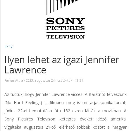
IPTV
Ilyen lehet az igazi Jennifer
Lawrence
Farkas Attila
/
2023. augusztus 24., csütörtök - 18:31
Az tudtuk, hogy Jennifer Lawrence vicces. A Barátnőt felveszünk
(No Hard Feelings) c. filmben meg is mutatja komika arcát,
június 22-ei bemutatása óta 132 ezren látták a mozikban. A
Sony Pictures Televison kétezres éveket idéző amerikai
vígjátéka augusztus 21-től elérhető többek között a Magyar