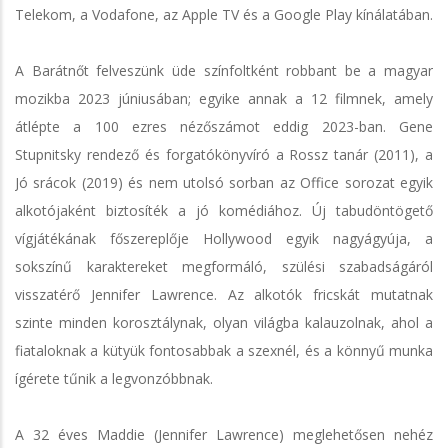
Telekom, a Vodafone, az Apple TV és a Google Play kínálatában.
A Barátnőt felveszünk üde színfoltként robbant be a magyar
mozikba 2023 júniusában; egyike annak a 12 filmnek, amely
átlépte a 100 ezres nézőszámot eddig 2023-ban. Gene
Stupnitsky rendező és forgatókönyvíró a Rossz tanár (2011), a
Jó srácok (2019) és nem utolsó sorban az Office sorozat egyik
alkotójaként biztosíték a jó komédiához. Új tabudöntögető
vígjátékának főszereplője Hollywood egyik nagyágyúja, a
sokszínű karaktereket megformáló, szülési szabadságáról
visszatérő Jennifer Lawrence. Az alkotók fricskát mutatnak
szinte minden korosztálynak, olyan világba kalauzolnak, ahol a
fiataloknak a kütyük fontosabbak a szexnél, és a könnyű munka
ígérete tűnik a legvonzóbbnak.
A 32 éves Maddie (Jennifer Lawrence) meglehetősen nehéz