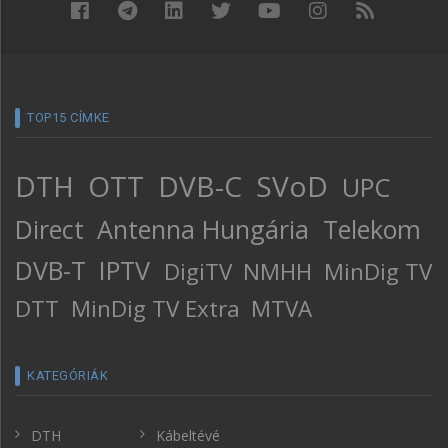
TOP15 CÍMKE
DTH
OTT
DVB-C
SVoD
UPC
Direct
Antenna Hungária
Telekom
DVB-T
IPTV
DigiTV
NMHH
MinDig TV
DTT
MinDig TV Extra
MTVA
KATEGÓRIÁK
DTH
Kábeltévé