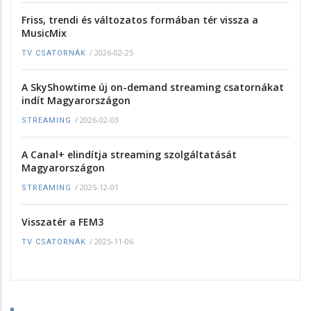
Friss, trendi és változatos formában tér vissza a
MusicMix
/
2026-02-25
TV CSATORNÁK
A SkyShowtime új on-demand streaming csatornákat
indít Magyarországon
/
2026-02-03
STREAMING
A Canal+ elindítja streaming szolgáltatását
Magyarországon
/
2025-12-01
STREAMING
Visszatér a FEM3
/
2025-11-06
TV CSATORNÁK