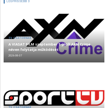
LEGFRISSEBB 3
TV CSATORNÁK
A VIASAT FILM szeptember 1-jétől AXN Crime
néven folytatja működését
2026-08-07
TV CSATORNÁK