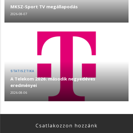
MKSZ-Sport TV megállapodás
2026-08-07
STATISZTIKA
A Telekom 2026. második negyedéves
eredményei
2026-08-06
Csatlakozzon hozzánk