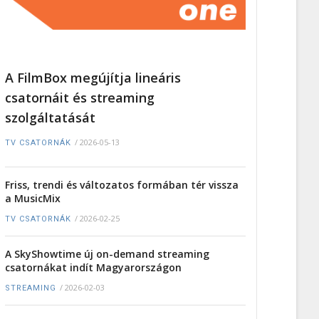
A FilmBox megújítja lineáris
csatornáit és streaming
szolgáltatását
/
2026-05-13
TV CSATORNÁK
Friss, trendi és változatos formában tér vissza
a MusicMix
/
2026-02-25
TV CSATORNÁK
A SkyShowtime új on-demand streaming
csatornákat indít Magyarországon
/
2026-02-03
STREAMING