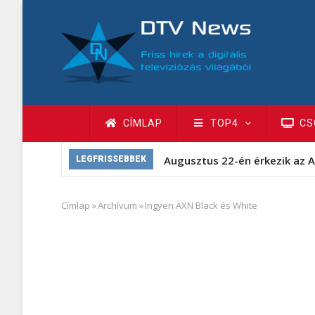
Ugrás
a
tartalomra
Fő
CÍMLAP
TOP4
CS
navigáció
Augusztus 22-én érkezik az A
LEGFRISSEBBEK
Címlap
»
Archívum
»
Ingyen AXN Black és White
Morzsa