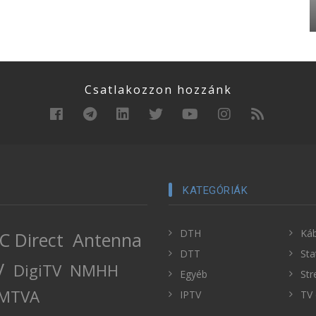
Csatlakozzon hozzánk
KATEGÓRIÁK
DTH
Káb
C Direct
Antenna
DTT
Sta
V
DigiTV
NMHH
Egyéb
Str
MTVA
IPTV
TV 