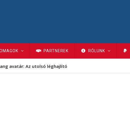
OMAGOK
PARTNEREK
RÓLUNK
ang avatár: Az utolsó léghajlító