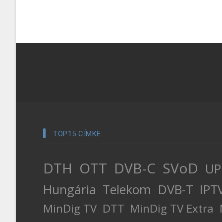
TOP15 CÍMKE
DTH
OTT
DVB-C
SVoD
UP
Hungária
Telekom
DVB-T
IPT
MinDig TV
DTT
MinDig TV Extra