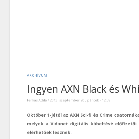
ARCHÍVUM
Ingyen AXN Black és Wh
Farkas Attila
/
2013. szeptember 20., péntek - 12:38
Október 1-jétől az AXN Sci-fi és Crime csatornáka
melyek a Vidanet digitális kábeltévé előfizető
elérhetőek lesznek.