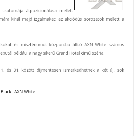
csatornája átpozícionálása mellett
ámára kínál majd izgalmakat: az akciódús sorozatok mellett a
tkokat és misztériumot központba állító AXN White számos
ebütál például a nagy sikerű Grand Hotel című széria.
er 1. és 31. között díjmentesen ismerkedhetnek a két új, sok
Black
AXN White