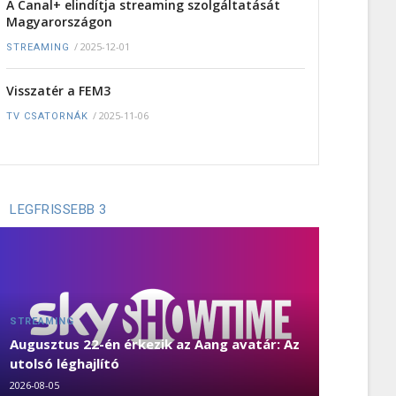
A Canal+ elindítja streaming szolgáltatását
Magyarországon
/
2025-12-01
STREAMING
Visszatér a FEM3
/
2025-11-06
TV CSATORNÁK
LEGFRISSEBB 3
STREAMING
Augusztus 22-én érkezik az Aang avatár: Az
utolsó léghajlító
2026-08-05