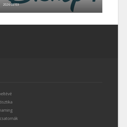
2026-08-03
eltévé
tisztika
eaming
csatornák