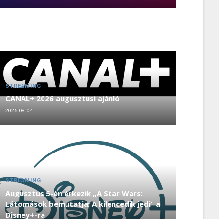
STREAMING
CANAL+ 2026 augusztusi ajánló
2026-08-04
STREAMING
Augusztus 5-én érkezik „A Star Wars:
Látomások bemutatja: A kilencedik jedi” a
Disney+-ra