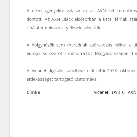
A nézői igényekre válaszolva az AXN két tematikus 
döntött. Az AXN Black elsősorban a fiatal férfiak sz
kínálatot doku-reality filmek színesítik.
A hölgynézők sem maradnak szórakozás nélkül: a ti
európai sorozatot is műsorra tűz. Magyarországon itt d
A Vidanet digitális kábeltévé előfizetői 2013. októb
érdekességet tartogató csatornával.
Címke
Vidanet
DVB-C
AXN 