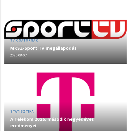
TV CSATORNÁK
MKSZ-Sport TV megállapodás
2026-08-07
STATISZTIKA
A Telekom 2026. második negyedéves
eredményei