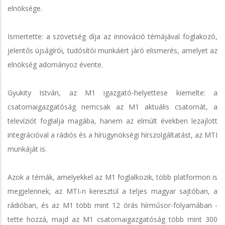
elnöksége.
Ismertette: a szövetség díja az innováció témájával foglakozó,
jelentős újságírói, tudósítói munkáért járó elismerés, amelyet az
elnökség adományoz évente.
Gyukity István, az M1 igazgató-helyettese kiemelte: a
csatornaigazgatóság nemcsak az M1 aktuális csatornát, a
televíziót foglalja magába, hanem az elmúlt években lezajlott
integrációval a rádiós és a hírügynökségi hírszolgáltatást, az MTI
munkáját is.
Azok a témák, amelyekkel az M1 foglalkozik, több platformon is
megjelennek, az MTI-n keresztül a teljes magyar sajtóban, a
rádióban, és az M1 több mint 12 órás hírműsor-folyamában -
tette hozzá, majd az M1 csatornaigazgatóság több mint 300