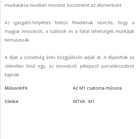
munkatársa nevében mondott köszönetet az elismerésért.
Az igazgató-helyettes fontos feladatnak nevezte, hogy a
magyar innovációt, a tudósok és a fiatal tehetségek munkáját
bemutassák.
A díjat a szövetség éves közgyűlésén adják át. A díjazottak az
oklevélen kívül egy, az innovációt jelképező porcelánszobrot
kapnak.
Műsorinfó
Az M1 csatorna műsora
Címke
MTVA
M1