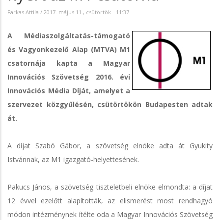
Farkas Attila
/
2017. május 11., csütörtök - 11:37
A Médiaszolgáltatás-támogató
és Vagyonkezelő Alap (MTVA) M1
csatornája kapta a Magyar
Innovációs Szövetség 2016. évi
Innovációs Média Díját, amelyet a
szervezet közgyűlésén, csütörtökön Budapesten adtak
át.
A díjat Szabó Gábor, a szövetség elnöke adta át Gyukity
Istvánnak, az M1 igazgató-helyettesének.
Pakucs János, a szövetség tiszteletbeli elnöke elmondta: a díjat
12 évvel ezelőtt alapították, az elismerést most rendhagyó
módon intézménynek ítélte oda a Magyar Innovációs Szövetség