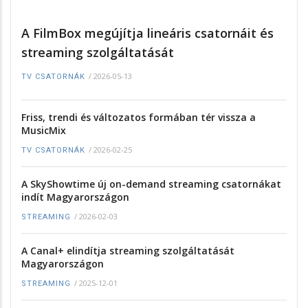
A FilmBox megújítja lineáris csatornáit és
streaming szolgáltatását
/
2026-05-13
TV CSATORNÁK
Friss, trendi és változatos formában tér vissza a
MusicMix
/
2026-02-25
TV CSATORNÁK
A SkyShowtime új on-demand streaming csatornákat
indít Magyarországon
/
2026-02-03
STREAMING
A Canal+ elindítja streaming szolgáltatását
Magyarországon
/
2025-12-01
STREAMING