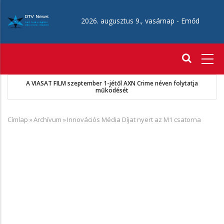
Ugrás
a
2026. augusztus 9., vasárnap -
Emőd
tartalomra
Fő
navigáció
A VIASAT FILM szeptember 1-jétől AXN Crime néven folytatja
működését
Címlap
»
Archívum
»
Innovációs Média Díjat nyert az M1 csatorna
Morzsa