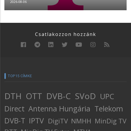
2026-08-06
Csatlakozzon hozzánk
TOP15 CÍMKE
DTH
OTT
DVB-C
SVoD
UPC
Direct
Antenna Hungária
Telekom
DVB-T
IPTV
DigiTV
NMHH
MinDig TV