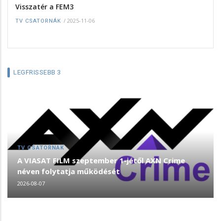
Visszatér a FEM3
/
2025-11-06
TV CSATORNÁK
LEGFRISSEBB 3
TV CSATORNÁK
A VIASAT FILM szeptember 1-jétől AXN Crime
néven folytatja működését
2026-08-07