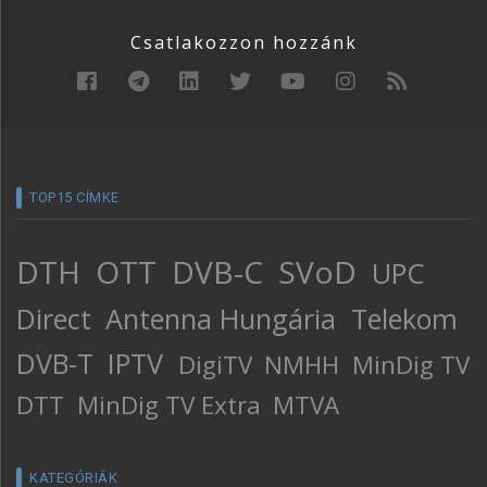
Csatlakozzon hozzánk
TOP15 CÍMKE
DTH
OTT
DVB-C
SVoD
UPC
Direct
Antenna Hungária
Telekom
DVB-T
IPTV
DigiTV
NMHH
MinDig TV
DTT
MinDig TV Extra
MTVA
KATEGÓRIÁK