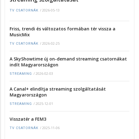
/
2026-05-13
TV CSATORNÁK
Friss, trendi és változatos formában tér vissza a
MusicMix
/
2026-02-25
TV CSATORNÁK
A SkyShowtime új on-demand streaming csatornákat
indít Magyarországon
/
2026-02-03
STREAMING
A Canal+ elindítja streaming szolgáltatását
Magyarországon
/
2025-12-01
STREAMING
Visszatér a FEM3
/
2025-11-06
TV CSATORNÁK