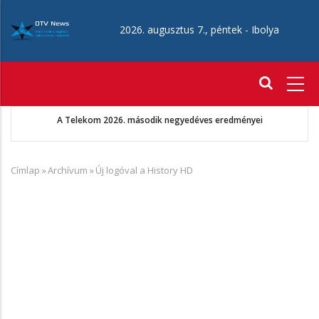
Ugrás
a
2026. augusztus 7., péntek -
Ibolya
tartalomra
Fő
navigáció
A Telekom 2026. második negyedéves eredményei
Címlap
»
Archívum
»
Új logóval a History HD
Morzsa