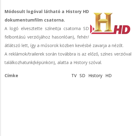
Módosult logóval látható a History HD
dokumentumfilm csatorna.
A logó elvesztette színeit(a csatorna SD
felbontású verziójához hasonlóan), fehér/
átlátszó lett, így a műsorok közben kevésbé zavarja a nézőt.
A reklámok/trailerek során továbbra is az előző, színes verzióval
találkozhatunk(képünkön), alatta a History szóval.
Címke
TV
SD
History
HD