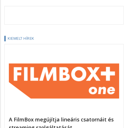
KIEMELT HÍREK
A FilmBox megújítja lineáris csatornáit és
streaming szolgáltatását