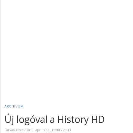
ARCHÍVUM
Új logóval a History HD
Farkas Attila
/
2010. április 13., kedd - 23:13