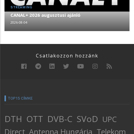
STREAMING
CANAL+ 2026 augusztusi ajánló
2026-08-04
Csatlakozzon hozzánk
TOP15 CÍMKE
DTH
OTT
DVB-C
SVoD
UPC
Direct
Antenna Hungária
Telekom