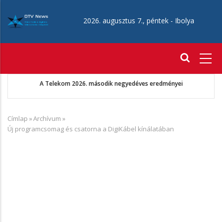
Ugrás
a
2026. augusztus 7., péntek -
Ibolya
tartalomra
Fő
navigáció
A Telekom 2026. második negyedéves eredményei
Címlap
»
Archívum
»
Morzsa
Új programcsomag és csatorna a DigiKábel kínálatában