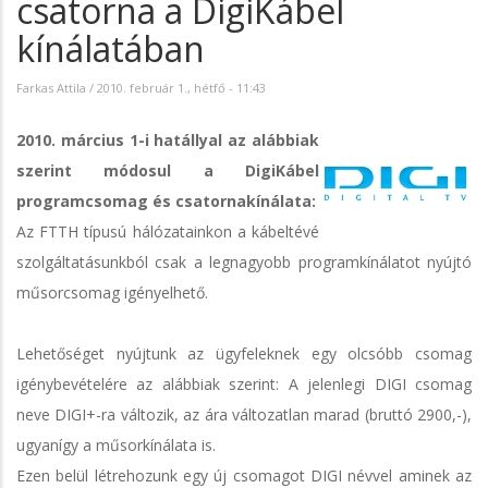
csatorna a DigiKábel
kínálatában
Farkas Attila
/
2010. február 1., hétfő - 11:43
2010. március 1-i hatállyal az alábbiak
szerint módosul a DigiKábel
programcsomag és csatornakínálata:
Az FTTH típusú hálózatainkon a kábeltévé
szolgáltatásunkból csak a legnagyobb programkínálatot nyújtó
műsorcsomag igényelhető.
Lehetőséget nyújtunk az ügyfeleknek egy olcsóbb csomag
igénybevételére az alábbiak szerint: A jelenlegi DIGI csomag
neve DIGI+-ra változik, az ára változatlan marad (bruttó 2900,-),
ugyanígy a műsorkínálata is.
Ezen belül létrehozunk egy új csomagot DIGI névvel aminek az