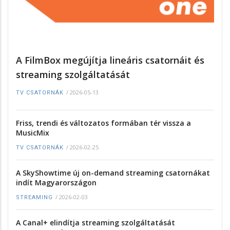
A FilmBox megújítja lineáris csatornáit és
streaming szolgáltatását
/
2026-05-13
TV CSATORNÁK
Friss, trendi és változatos formában tér vissza a
MusicMix
/
2026-02-25
TV CSATORNÁK
A SkyShowtime új on-demand streaming csatornákat
indít Magyarországon
/
2026-02-03
STREAMING
A Canal+ elindítja streaming szolgáltatását