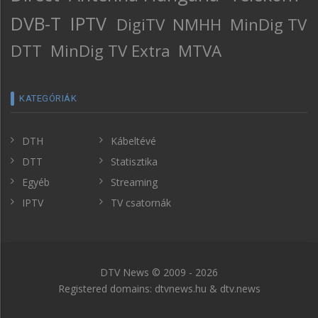
DVB-T
IPTV
DigiTV
NMHH
MinDig TV
DTT
MinDig TV Extra
MTVA
KATEGÓRIÁK
DTH
Kábeltévé
DTT
Statisztika
Egyéb
Streaming
IPTV
TV csatornák
DTV News © 2009 - 2026
Registered domains: dtvnews.hu & dtv.news