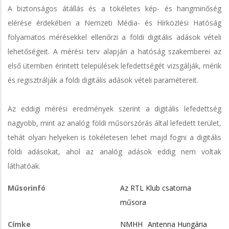
A biztonságos átállás és a tökéletes kép- és hangminőség
elérése érdekében a Nemzeti Média- és Hírközlési Hatóság
folyamatos mérésekkel ellenőrzi a földi digitális adások vételi
lehetőségeit. A mérési terv alapján a hatóság szakemberei az
első ütemben érintett települések lefedettségét vizsgálják, mérik
és regisztrálják a földi digitális adások vételi paramétereit.
Az eddigi mérési eredmények szerint a digitális lefedettség
nagyobb, mint az analóg földi műsorszórás által lefedett terület,
tehát olyan helyeken is tökéletesen lehet majd fogni a digitális
földi adásokat, ahol az analóg adások eddig nem voltak
láthatóak.
Műsorinfó
Az RTL Klub csatorna
műsora
Címke
NMHH
Antenna Hungária