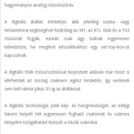
hagyományos analóg műsorszórás.
A digitális átállás érintettjei, akik jelenleg szoba- vagy
tetőantenna segítségével kizárólag az M1, az RTL Klub és a TV2
műsorait fogják, ezután csak úgy tudnak ingyenesen
televíziózni, ha meglévő készülékükhöz egy set-top-box-ot
kapcsolnak.
A digitális földi műsorszórással terjesztett adások már most is
elérhetőek az ország csaknem egész területén, így senkinek
sem kell várnia július 31-ig az átállással.
A digitális technológia jobb kép- és hangminőséget, az eddigi
három helyett hét ingyenesen fogható csatornát és számos
kényelmi szolgáltatást biztosít a nézők számára.