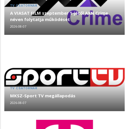
TV CSATORNÁK
A VIASAT FILM szeptember 1-jétől AXN Crime
néven folytatja működését
2026-08-07
TV CSATORNÁK
MKSZ-Sport TV megállapodás
2026-08-07