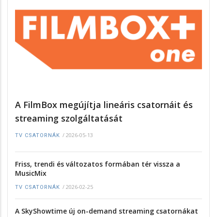
A FilmBox megújítja lineáris csatornáit és
streaming szolgáltatását
/
2026-05-13
TV CSATORNÁK
Friss, trendi és változatos formában tér vissza a
MusicMix
/
2026-02-25
TV CSATORNÁK
A SkyShowtime új on-demand streaming csatornákat