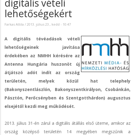
digitális vételi
lehetőségekért
Farkas Attila
/
2013. július 23., kedd - 10:47
A digitális tévéadások vételi
lehetőségeinek javítása
érdekében az NMHH kérésére az
Antenna Hungária huszonöt új
átjátszó adót indít az ország
területén, melyek közül hat telephely
(Bakonyszentlászlón, Bakonyszentkirályon, Csobánkán,
Pásztón, Perőcsényben és Szentgotthárdon) augusztus
elsejétől kezdi meg működését.
2013. július 31-én zárul a digitális átállás első üteme, amikor az
ország középső területén 14 megyében megszűnik a