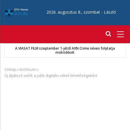
Ugrás
a
2026. augusztus 8., szombat -
László
tartalomra
Fő
navigáció
A VIASAT FILM szeptember 1-jétől AXN Crime néven folytatja
működését
Címlap
»
Archívum
»
Morzsa
Új átjátszó adók a jobb digitális vételi lehetőségekért