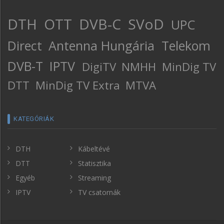
DTH
OTT
DVB-C
SVoD
UPC
Direct
Antenna Hungária
Telekom
DVB-T
IPTV
DigiTV
NMHH
MinDig TV
DTT
MinDig TV Extra
MTVA
KATEGÓRIÁK
DTH
Kábeltévé
DTT
Statisztika
Egyéb
Streaming
IPTV
TV csatornák