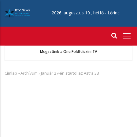
Ugrás
a
2026. augusztus 10., hétfő -
Lőrinc
tartalomra
Fő
navigáció
ó
Megszűnik a One Földfelszíni TV
Címlap
»
Archívum
»
Január 27-én startol az Astra 3B
Morzsa