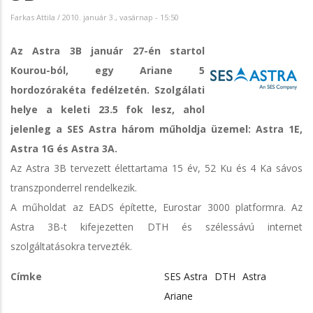
Farkas Attila
/
2010. január 3., vasárnap - 15:50
Az Astra 3B január 27-én startol
Kourou-ból, egy Ariane 5
hordozórakéta fedélzetén. Szolgálati
helye a keleti 23.5 fok lesz, ahol
jelenleg a SES Astra három műholdja üzemel: Astra 1E,
Astra 1G és Astra 3A.
Az Astra 3B tervezett élettartama 15 év, 52 Ku és 4 Ka sávos
transzponderrel rendelkezik.
A műholdat az EADS építette, Eurostar 3000 platformra. Az
Astra 3B-t kifejezetten DTH és szélessávú internet
szolgáltatásokra tervezték.
Címke
SES Astra
DTH
Astra
Ariane