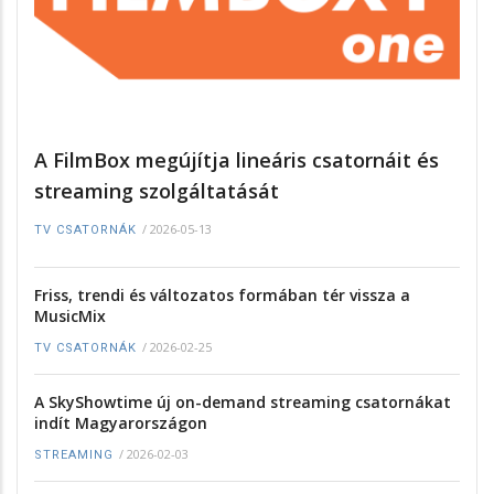
A FilmBox megújítja lineáris csatornáit és
streaming szolgáltatását
/
2026-05-13
TV CSATORNÁK
Friss, trendi és változatos formában tér vissza a
MusicMix
/
2026-02-25
TV CSATORNÁK
A SkyShowtime új on-demand streaming csatornákat
indít Magyarországon
/
2026-02-03
STREAMING