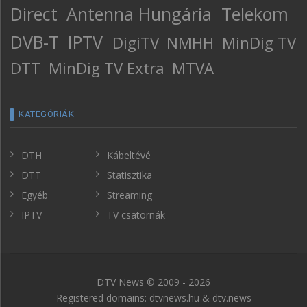
Direct
Antenna Hungária
Telekom
DVB-T
IPTV
DigiTV
NMHH
MinDig TV
DTT
MinDig TV Extra
MTVA
KATEGÓRIÁK
DTH
Kábeltévé
DTT
Statisztika
Egyéb
Streaming
IPTV
TV csatornák
DTV News © 2009 - 2026
Registered domains: dtvnews.hu & dtv.news