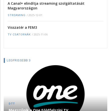
A Canal+ elindítja streaming szolgáltatását
Magyarországon
/
2025-12-01
STREAMING
Visszatér a FEM3
/
2025-11-06
TV CSATORNÁK
LEGFRISSEBB 3
DTT
Megszűnik a One Földfelszíni TV