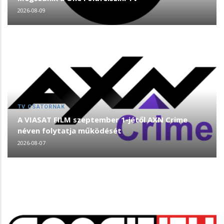
2026-08-09
TV CSATORNÁK
A VIASAT FILM szeptember 1-jétől AXN Crime
néven folytatja működését
2026-08-07