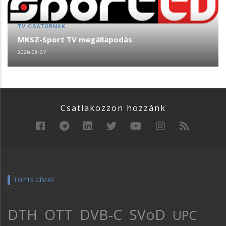
TV CSATORNÁK
MKSZ-Sport TV megállapodás
2026-08-07
Csatlakozzon hozzánk
TOP15 CÍMKE
DTH
OTT
DVB-C
SVoD
UPC