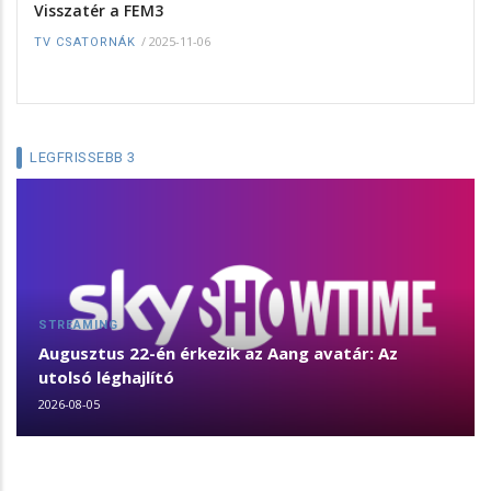
Visszatér a FEM3
/
2025-11-06
TV CSATORNÁK
LEGFRISSEBB 3
STREAMING
Augusztus 22-én érkezik az Aang avatár: Az
utolsó léghajlító
2026-08-05