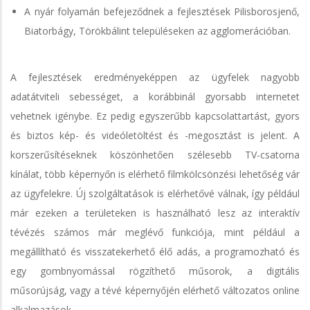
A nyár folyamán befejeződnek a fejlesztések Pilisborosjenő,
Biatorbágy, Törökbálint településeken az agglomerációban.
A fejlesztések eredményeképpen az ügyfelek nagyobb
adatátviteli sebességet, a korábbinál gyorsabb internetet
vehetnek igénybe. Ez pedig egyszerűbb kapcsolattartást, gyors
és biztos kép- és videóletöltést és -megosztást is jelent. A
korszerűsítéseknek köszönhetően szélesebb TV-csatorna
kínálat, több képernyőn is elérhető filmkölcsönzési lehetőség vár
az ügyfelekre. Új szolgáltatások is elérhetővé válnak, így például
már ezeken a területeken is használható lesz az interaktív
tévézés számos már meglévő funkciója, mint például a
megállítható és visszatekerhető élő adás, a programozható és
egy gombnyomással rögzíthető műsorok, a digitális
műsorújság, vagy a tévé képernyőjén elérhető változatos online
alkalmazások.