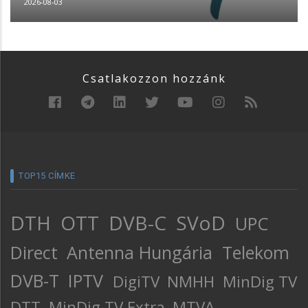
2026-08-03
Csatlakozzon hozzánk
TOP15 CÍMKE
DTH
OTT
DVB-C
SVoD
UPC
Direct
Antenna Hungária
Telekom
DVB-T
IPTV
DigiTV
NMHH
MinDig TV
DTT
MinDig TV Extra
MTVA