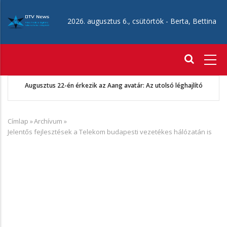
Ugrás
a
2026. augusztus 6., csütörtök -
Berta, Bettina
tartalomra
Fő
navigáció
Augusztus 22-én érkezik az Aang avatár: Az utolsó léghajlító
Címlap
»
Archívum
»
Morzsa
Jelentős fejlesztések a Telekom budapesti vezetékes hálózatán is