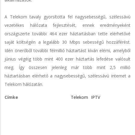
A Telekom tavaly gyorsította fel nagysebességű, szélessávú
vezetékes hálózata fejlesztését, ennek eredményeként
országszerte további 464 ezer háztartásban tette elérhetővé
saját költségén a legalább 30 Mbps sebességű hozzáférést.
Idén önerőből további félmillió háztartást kíván elérni, amelyből
június végéig több mint 400 ezer háztartás lefedése valósult
meg. Így összesen jelenleg már több mint 2,5 millió
háztartásban elérhető a nagysebességű, szélessávú internet a
Telekom hálózatán.
Címke
Telekom
IPTV