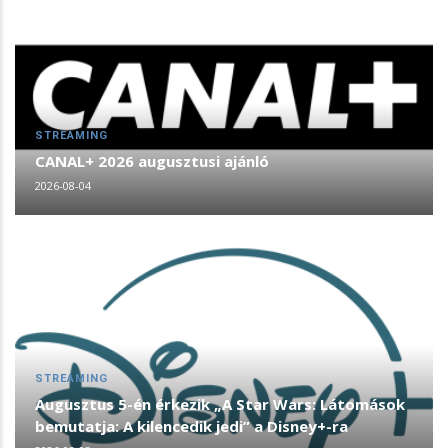
STREAMING
CANAL+ 2026 augusztusi ajánló
2026-08-04
STREAMING
Augusztus 5-én érkezik „A Star Wars: Látomások
bemutatja: A kilencedik jedi” a Disney+-ra