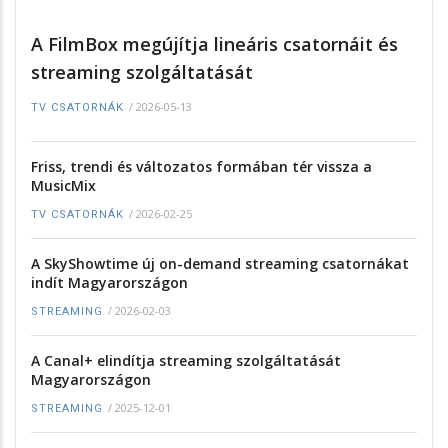
A FilmBox megújítja lineáris csatornáit és
streaming szolgáltatását
/
2026-05-13
TV CSATORNÁK
Friss, trendi és változatos formában tér vissza a
MusicMix
/
2026-02-25
TV CSATORNÁK
A SkyShowtime új on-demand streaming csatornákat
indít Magyarországon
/
2026-02-03
STREAMING
A Canal+ elindítja streaming szolgáltatását
Magyarországon
/
2025-12-01
STREAMING