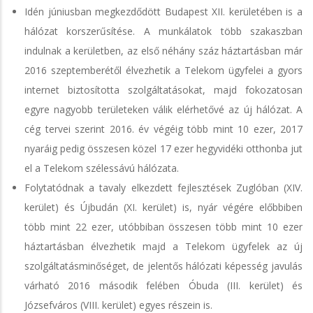
Idén júniusban megkezdődött Budapest XII. kerületében is a
hálózat korszerűsítése. A munkálatok több szakaszban
indulnak a kerületben, az első néhány száz háztartásban már
2016 szeptemberétől élvezhetik a Telekom ügyfelei a gyors
internet biztosította szolgáltatásokat, majd fokozatosan
egyre nagyobb területeken válik elérhetővé az új hálózat. A
cég tervei szerint 2016. év végéig több mint 10 ezer, 2017
nyaráig pedig összesen közel 17 ezer hegyvidéki otthonba jut
el a Telekom szélessávú hálózata.
Folytatódnak a tavaly elkezdett fejlesztések Zuglóban (XIV.
kerület) és Újbudán (XI. kerület) is, nyár végére előbbiben
több mint 22 ezer, utóbbiban összesen több mint 10 ezer
háztartásban élvezhetik majd a Telekom ügyfelek az új
szolgáltatásminőséget, de jelentős hálózati képesség javulás
várható 2016 második felében Óbuda (III. kerület) és
Józsefváros (VIII. kerület) egyes részein is.