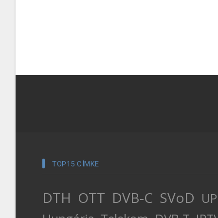
TOP15 CÍMKE
DTH
OTT
DVB-C
SVoD
UP