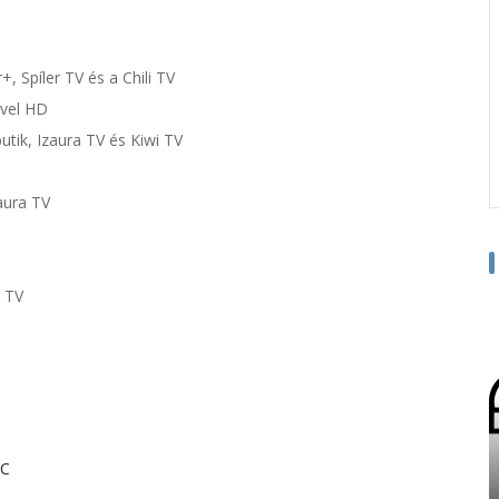
+, Spíler TV és a Chili TV
avel HD
tik, Izaura TV és Kiwi TV
aura TV
r TV
-C