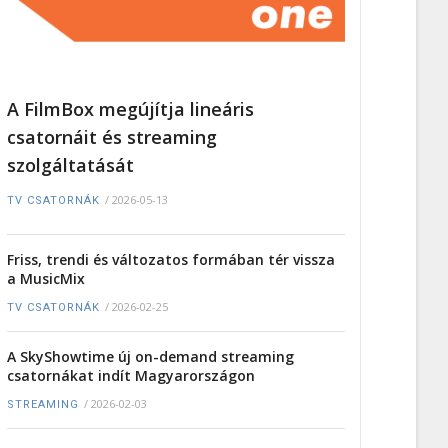
A FilmBox megújítja lineáris
csatornáit és streaming
szolgáltatását
/
2026-05-13
TV CSATORNÁK
Friss, trendi és változatos formában tér vissza
a MusicMix
/
2026-02-25
TV CSATORNÁK
A SkyShowtime új on-demand streaming
csatornákat indít Magyarországon
/
2026-02-03
STREAMING