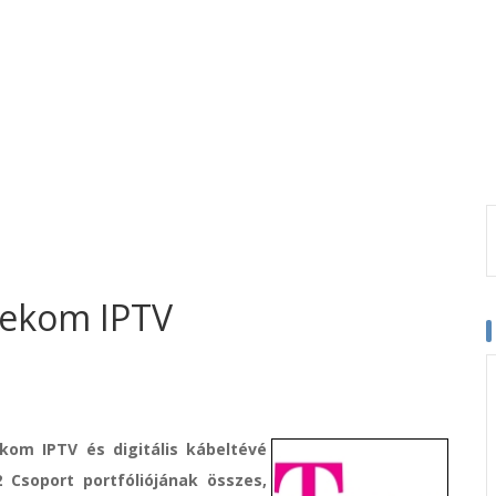
elekom IPTV
ekom IPTV és digitális kábeltévé
 Csoport portfóliójának összes,