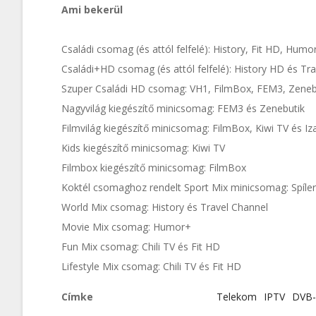
Ami bekerül
Családi csomag (és attól felfelé): History, Fit HD, Humor
Családi+HD csomag (és attól felfelé): History HD és Tr
Szuper Családi HD csomag: VH1, FilmBox, FEM3, Zenebu
Nagyvilág kiegészítő minicsomag: FEM3 és Zenebutik
Filmvilág kiegészítő minicsomag: FilmBox, Kiwi TV és Iz
Kids kiegészítő minicsomag: Kiwi TV
Filmbox kiegészítő minicsomag: FilmBox
Koktél csomaghoz rendelt Sport Mix minicsomag: Spíle
World Mix csomag: History és Travel Channel
Movie Mix csomag: Humor+
Fun Mix csomag: Chili TV és Fit HD
Lifestyle Mix csomag: Chili TV és Fit HD
Címke
Telekom
IPTV
DVB