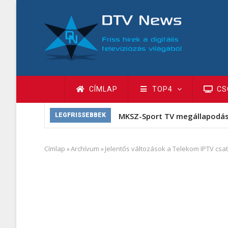
Ugrás
a
tartalomra
Fő
CÍMLAP
TOP4
CS
navigáció
MKSZ-Sport TV megállapodá
LEGFRISSEBBEK
Címlap
»
Archívum
»
Jelentős változások a Telekom IPTV csa
Morzsa