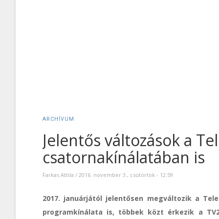
ARCHÍVUM
Jelentős változások a T
csatornakínálatában is
Farkas Attila
/
2016. november 3., csütörtök - 12:59
2017. januárjától jelentősen megváltozik a Tel
programkínálata is, többek közt érkezik a TV2