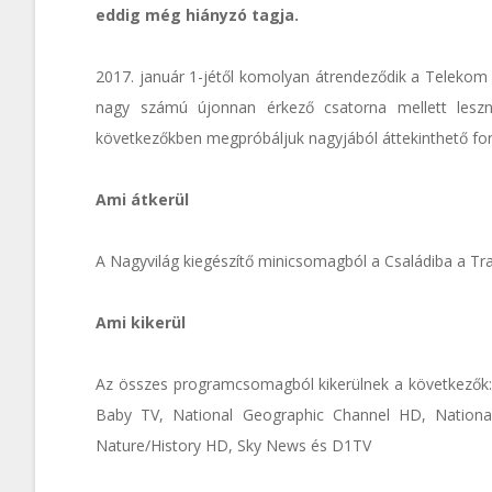
eddig még hiányzó tagja.
2017. január 1-jétől komolyan átrendeződik a Telekom IP
nagy számú újonnan érkező csatorna mellett leszn
következőkben megpróbáljuk nagyjából áttekinthető for
Ami átkerül
A Nagyvilág kiegészítő minicsomagból a Családiba a Tr
Ami kikerül
Az összes programcsomagból kikerülnek a következők: 
Baby TV, National Geographic Channel HD, Nationa
Nature/History HD, Sky News és D1TV