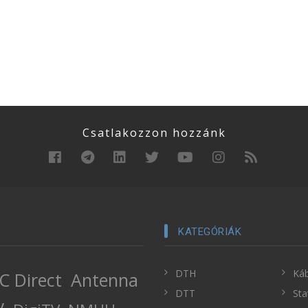
Csatlakozzon hozzánk
KATEGÓRIÁK
DTH
Káb
C Direct
Antenna
DTT
Sta