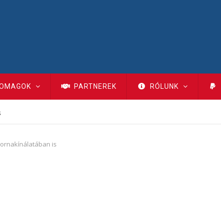
OMAGOK
PARTNEREK
RÓLUNK
s
tornakínálatában is