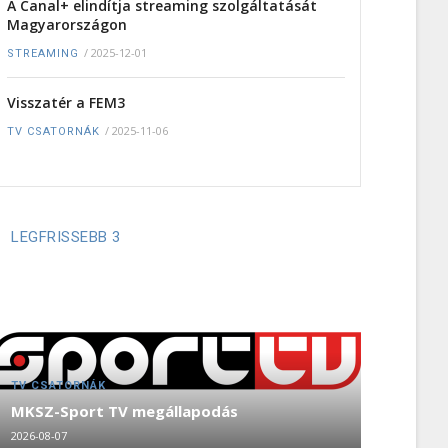
A Canal+ elindítja streaming szolgáltatását
Magyarországon
/
2025-12-01
STREAMING
Visszatér a FEM3
/
2025-11-06
TV CSATORNÁK
LEGFRISSEBB 3
TV CSATORNÁK
MKSZ-Sport TV megállapodás
2026-08-07