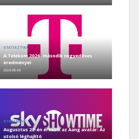
STATISZTIKA
A Telekom 2026. második negyedéves
eredményei
2026-08-06
STREAMING
Augusztus 22-én érkezik az Aang avatár: Az
utolsó léghajlító