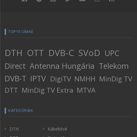
TOP15 CÍMKE
DTH
OTT
DVB-C
SVoD
UPC
Direct
Antenna Hungária
Telekom
DVB-T
IPTV
DigiTV
NMHH
MinDig TV
DTT
MinDig TV Extra
MTVA
KATEGÓRIÁK
DTH
Kábeltévé