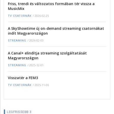
Friss, trendi és változatos formában tér vissza a
MusicMix
/
2026-02-25
TV CSATORNÁK
A SkyShowtime új on-demand streaming csatornákat
indít Magyarországon
/
2026-02-03
STREAMING
A Canal+ elindítja streaming szolgáltatását
Magyarországon
/
2025-12-01
STREAMING
Visszatér a FEM3
/
2025-11-06
TV CSATORNÁK
LEGFRISSEBB 3