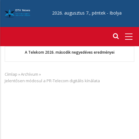
Ugrás
a
2026. augusztus 7., péntek -
Ibolya
tartalomra
Fő
navigáció
A Telekom 2026. második negyedéves eredményei
Címlap
»
Archívum
»
Morzsa
Jelentősen módosul a PR-Telecom digitális kínálata