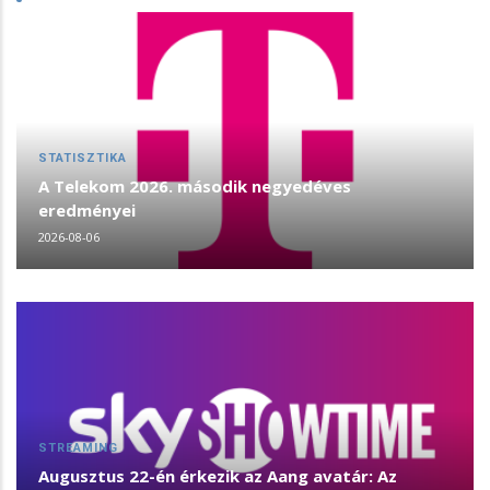
STATISZTIKA
A Telekom 2026. második negyedéves
eredményei
2026-08-06
STREAMING
Augusztus 22-én érkezik az Aang avatár: Az