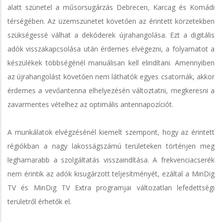
alatt szünetel a műsorsugárzás Debrecen, Karcag és Komádi
térségében. Az üzemszünetet követően az érintett körzetekben
szükségessé válhat a dekóderek újrahangolása. Ezt a digitális
adók visszakapcsolása után érdemes elvégezni, a folyamatot a
készülékek többségénél manuálisan kell elindítani. Amennyiben
az újrahangolást követően nem láthatók egyes csatornák, akkor
érdemes a vevőantenna elhelyezésén változtatni, megkeresni a
zavarmentes vételhez az optimális antennapozíciót.
A munkálatok elvégzésénél kiemelt szempont, hogy az érintett
régiókban a nagy lakosságszámú területeken történjen meg
leghamarabb a szolgáltatás visszaindítása. A frekvenciacserék
nem érintik az adók kisugárzott teljesítményét, ezáltal a MinDig
TV és MinDig TV Extra programjai változatlan lefedettségi
területről érhetők el.