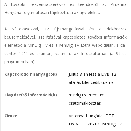
A további frekvenciacserékről és teendőkről az Antenna
Hungária folyamatosan tájékoztatja az ügyfeleket.
A változásokkal, az újrahangolással és a dekóderek
beüzemelésével, szállításával kapcsolatos további információk
elérhetők a MinDig TV és a MinDig TV Extra weboldalán, a call
center 1211-es számán, valamint az Infocsatornán (a 99-es
programhelyen).
Kapcsolódó híranyag(ok)
Július 8-án lesz a DVB-T2
átállás kilencedik üteme
Kiegészítő információ(k)
mindigTV Premium
csatornakiosztás
Címke
Antenna Hungária
DTT
DVB-T
DVB-T2
MinDig TV