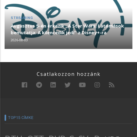
STREAMING
Augusztus 5-én érkezik „A Star Wars: Látomások
bemutatja: A kilencedik jedi” a Disney+-ra
2026-08-03
Csatlakozzon hozzánk
TOP15 CÍMKE