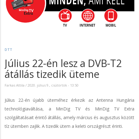
DTT
Július 22-én lesz a DVB-T2
átállás tizedik üteme
Farkas Attila
/
2020. július 9., csütörtök - 13:50
Július 22-én újabb üteméhez érkezik az Antenna Hungária
technológiaváltása, a MinDig TV és MinDig TV Extra
szolgáltatásait érintő átállás, amely március és augusztus között
tíz ütemben zajlik. A tizedik ütem a keleti országrészt érinti.