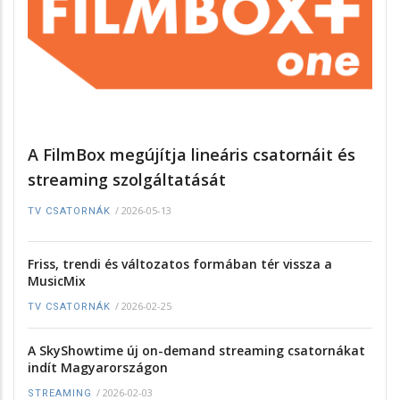
A FilmBox megújítja lineáris csatornáit és
streaming szolgáltatását
/
2026-05-13
TV CSATORNÁK
Friss, trendi és változatos formában tér vissza a
MusicMix
/
2026-02-25
TV CSATORNÁK
A SkyShowtime új on-demand streaming csatornákat
indít Magyarországon
/
2026-02-03
STREAMING