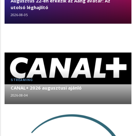
Augusztus 22-én érkezik az Aang avatár: Az
utolsó léghajlító
2026-08-05
STREAMING
CANAL+ 2026 augusztusi ajánló
2026-08-04