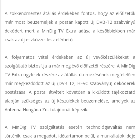
A zökkenőmentes átállás érdekében fontos, hogy az előfizetők
már most beüzemeljék a postán kapott új DVB-T2 szabványú
dekódert mert a MinDig TV Extra adása a későbbiekben már
csak az új eszközzel lesz elérhető.
A folyamatos vétel érdekében az új vevőkészülékeket a
szolgáltató biztosítja a már meglévő előfizetői részére. A MinDig
TV Extra ügyfelek részére az átállás ütemezésének megfelelően
már megkezdődött az új (DVB-T2, HEVC szabványú) dekóderek
postázása. A postai átvételt követően a kiküldött tájékoztató
alapján szükséges az új készülékek beüzemelése, amelyek az
Antenna Hungária Zrt. tulajdonát képezik.
A MinDig TV szolgáltatás esetén technológiaváltás nem
történik, csak a megadott időtartamon belül, a munkálatok ideje