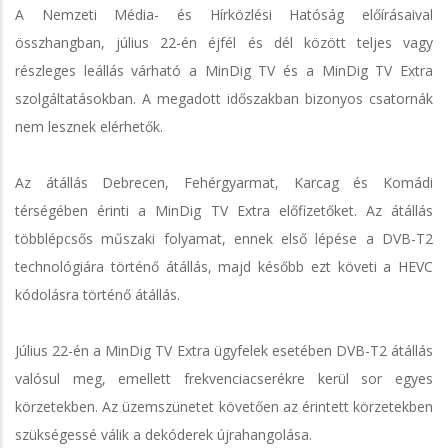
A Nemzeti Média- és Hírközlési Hatóság előírásaival
összhangban, július 22-én éjfél és dél között teljes vagy
részleges leállás várható a MinDig TV és a MinDig TV Extra
szolgáltatásokban. A megadott időszakban bizonyos csatornák
nem lesznek elérhetők.
Az átállás Debrecen, Fehérgyarmat, Karcag és Komádi
térségében érinti a MinDig TV Extra előfizetőket. Az átállás
többlépcsős műszaki folyamat, ennek első lépése a DVB-T2
technológiára történő átállás, majd később ezt követi a HEVC
kódolásra történő átállás.
Július 22-én a MinDig TV Extra ügyfelek esetében DVB-T2 átállás
valósul meg, emellett frekvenciacserékre kerül sor egyes
körzetekben. Az üzemszünetet követően az érintett körzetekben
szükségessé válik a dekóderek újrahangolása.