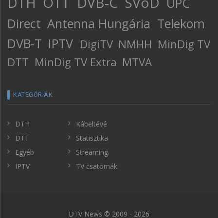
DTH
OTT
DVB-C
SVoD
UPC
Direct
Antenna Hungária
Telekom
DVB-T
IPTV
DigiTV
NMHH
MinDig TV
DTT
MinDig TV Extra
MTVA
KATEGÓRIÁK
DTH
Kábeltévé
DTT
Statisztika
Egyéb
Streaming
IPTV
TV csatornák
DTV News © 2009 - 2026