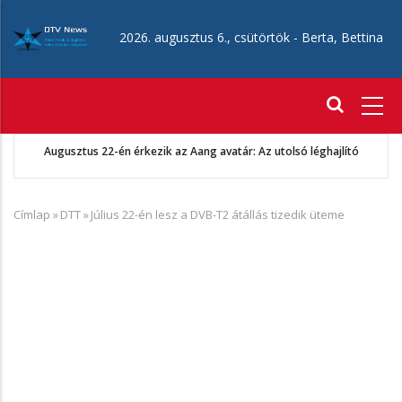
Ugrás
a
2026. augusztus 6., csütörtök -
Berta, Bettina
tartalomra
Fő
navigáció
g avatár: Az utolsó léghajlító
CANAL+ 2026 augusztusi 
Címlap
»
DTT
»
Július 22-én lesz a DVB-T2 átállás tizedik üteme
Morzsa