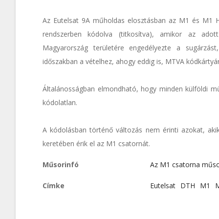
Az Eutelsat 9A műholdas elosztásban az M1 és M1 H
rendszerben kódolva (titkosítva), amikor az ado
Magyarország területére engedélyezte a sugárzást
időszakban a vételhez, ahogy eddig is, MTVA kódkártyár
Általánosságban elmondható, hogy minden külföldi mű
kódolatlan.
A kódolásban történő változás nem érinti azokat, aki
keretében érik el az M1 csatornát.
Műsorinfó
Az M1 csatorna műs
Címke
Eutelsat
DTH
M1