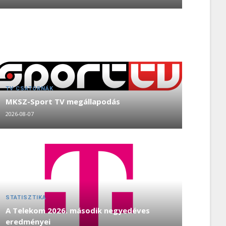
TV CSATORNÁK
MKSZ-Sport TV megállapodás
2026-08-07
STATISZTIKA
A Telekom 2026. második negyedéves
eredményei