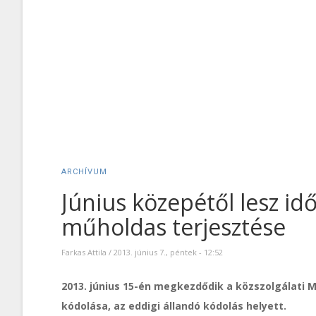
ARCHÍVUM
Június közepétől lesz i
műholdas terjesztése
Farkas Attila
/
2013. június 7., péntek - 12:52
2013. június 15-én megkezdődik a közszolgálati 
kódolása, az eddigi állandó kódolás helyett.