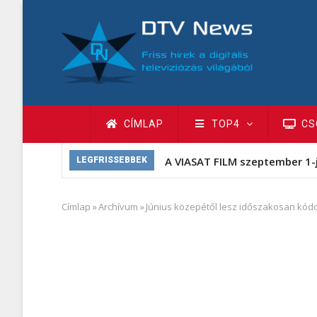
Ugrás
a
tartalomra
Fő
CÍMLAP
TOP4
CS
navigáció
A VIASAT FILM szeptember 1-
LEGFRISSEBBEK
Címlap
»
Archívum
»
Június közepétől lesz időszakosan kód
Morzsa