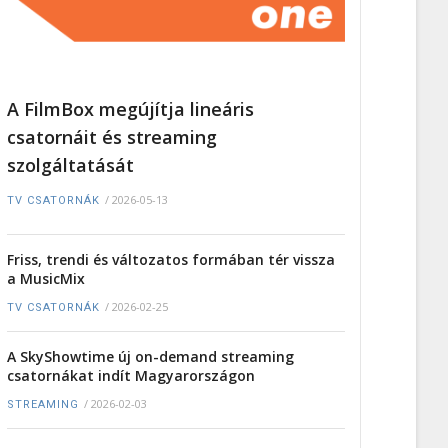
A FilmBox megújítja lineáris
csatornáit és streaming
szolgáltatását
/
2026-05-13
TV CSATORNÁK
Friss, trendi és változatos formában tér vissza
a MusicMix
/
2026-02-25
TV CSATORNÁK
A SkyShowtime új on-demand streaming
csatornákat indít Magyarországon
/
2026-02-03
STREAMING