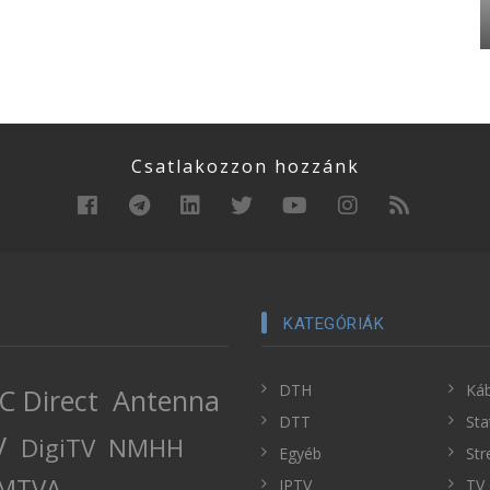
Csatlakozzon hozzánk
KATEGÓRIÁK
DTH
Káb
C Direct
Antenna
DTT
Sta
V
DigiTV
NMHH
Egyéb
Str
MTVA
IPTV
TV 