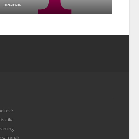
2026-08-06
eltévé
tisztika
eaming
csatornák