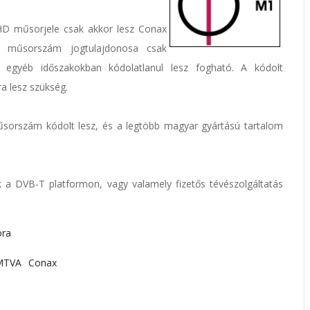
D műsorjele csak akkor lesz Conax
tt műsorszám jogtulajdonosa csak
, egyéb időszakokban kódolatlanul lesz fogható. A kódolt
a lesz szükség.
sorszám kódolt lesz, és a legtöbb magyar gyártású tartalom
k a DVB-T platformon, vagy valamely fizetős tévészolgáltatás
ora
MTVA
Conax