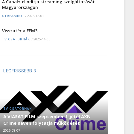
A Canal+ elindítja streaming szolgáltatását
Magyarországon
/
2025-12-01
STREAMING
Visszatér a FEM3
/
2025-11-06
TV CSATORNÁK
LEGFRISSEBB 3
TV CSATORNÁK
A VIASAT FILM szeptember 1-jétől AXN
Crime néven folytatja működését
2026-08-07