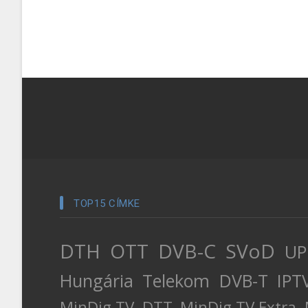
TOP15 CÍMKE
DTH
OTT
DVB-C
SVoD
UP
Hungária
Telekom
DVB-T
IPT
MinDig TV
DTT
MinDig TV Extra