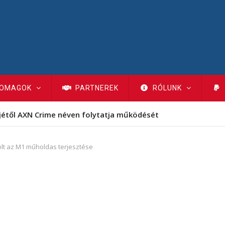
OMAGOK
PARTNEREK
RÓLUNK
jétől AXN Crime néven folytatja működését
olt az M1 műholdas terjesztése