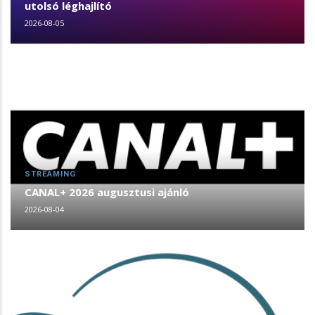
utolsó léghajlító
2026-08-05
STREAMING
CANAL+ 2026 augusztusi ajánló
2026-08-04