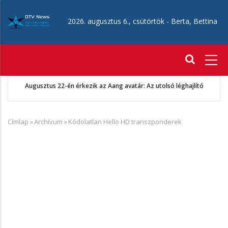
Ugrás
a
2026. augusztus 6., csütörtök -
Berta, Bettina
tartalomra
Fő
navigáció
Augusztus 22-én érkezik az Aang avatár: Az utolsó léghajlító
Címlap
»
Archívum
»
Kódolatlan Hello HD transzponderek
Morzsa