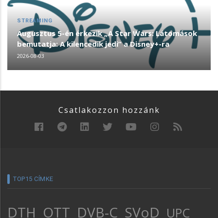
STREAMING
Augusztus 5-én érkezik „A Star Wars: Látomások
bemutatja: A kilencedik jedi” a Disney+-ra
2026-08-03
Csatlakozzon hozzánk
TOP15 CÍMKE
DTH
OTT
DVB-C
SVoD
UPC