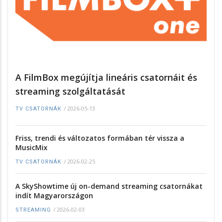
A FilmBox megújítja lineáris csatornáit és
streaming szolgáltatását
/
2026-05-13
TV CSATORNÁK
Friss, trendi és változatos formában tér vissza a
MusicMix
/
2026-02-25
TV CSATORNÁK
A SkyShowtime új on-demand streaming csatornákat
indít Magyarországon
/
2026-02-03
STREAMING