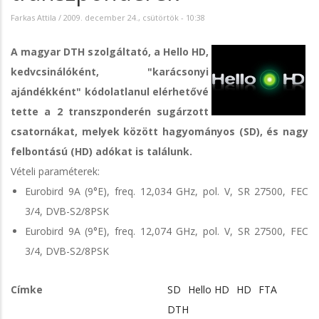
Farkas Attila
/
2009. december 24., csütörtök - 10:38
A magyar DTH szolgáltató, a Hello HD,
kedvcsinálóként, "karácsonyi
ajándékként" kódolatlanul elérhetővé
tette a 2 transzponderén sugárzott
csatornákat, melyek között hagyományos (SD), és nagy
felbontású (HD) adókat is találunk.
Vételi paraméterek:
Eurobird 9A (9°E), freq. 12,034 GHz, pol. V, SR 27500, FEC
3/4, DVB-S2/8PSK
Eurobird 9A (9°E), freq. 12,074 GHz, pol. V, SR 27500, FEC
3/4, DVB-S2/8PSK
Címke
SD
Hello HD
HD
FTA
DTH