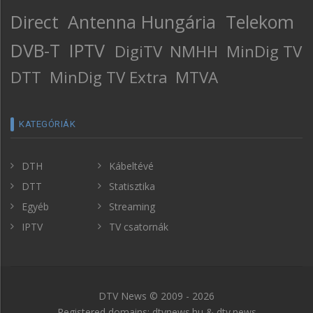
Direct
Antenna Hungária
Telekom
DVB-T
IPTV
DigiTV
NMHH
MinDig TV
DTT
MinDig TV Extra
MTVA
KATEGÓRIÁK
DTH
Kábeltévé
DTT
Statisztika
Egyéb
Streaming
IPTV
TV csatornák
DTV News © 2009 - 2026
Registered domains: dtvnews.hu & dtv.news