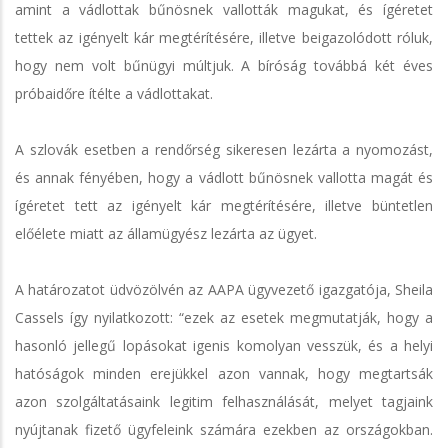
amint a vádlottak bűnösnek vallották magukat, és ígéretet
tettek az igényelt kár megtérítésére, illetve beigazolódott róluk,
hogy nem volt bűnügyi múltjuk. A bíróság továbbá két éves
próbaidőre ítélte a vádlottakat.
A szlovák esetben a rendőrség sikeresen lezárta a nyomozást,
és annak fényében, hogy a vádlott bűnösnek vallotta magát és
ígéretet tett az igényelt kár megtérítésére, illetve büntetlen
előélete miatt az államügyész lezárta az ügyet.
A határozatot üdvözölvén az AAPA ügyvezető igazgatója, Sheila
Cassels így nyilatkozott: “ezek az esetek megmutatják, hogy a
hasonló jellegű lopásokat igenis komolyan vesszük, és a helyi
hatóságok minden erejükkel azon vannak, hogy megtartsák
azon szolgáltatásaink legitim felhasználását, melyet tagjaink
nyújtanak fizető ügyfeleink számára ezekben az országokban.