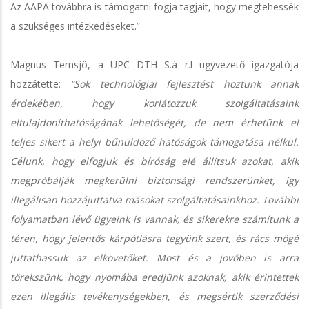
Az AAPA továbbra is támogatni fogja tagjait, hogy megtehessék
a szükséges intézkedéseket.”
Magnus Ternsjö, a UPC DTH S.à r.l ügyvezető igazgatója
hozzátette:
“Sok technológiai fejlesztést hoztunk annak
érdekében, hogy korlátozzuk szolgáltatásaink
eltulajdoníthatóságának lehetőségét, de nem érhetünk el
teljes sikert a helyi bűnüldöző hatóságok támogatása nélkül.
Célunk, hogy elfogjuk és bíróság elé állítsuk azokat, akik
megpróbálják megkerülni biztonsági rendszerünket, így
illegálisan hozzájuttatva másokat szolgáltatásainkhoz. További
folyamatban lévő ügyeink is vannak, és sikerekre számítunk a
téren, hogy jelentős kárpótlásra tegyünk szert, és rács mögé
juttathassuk az elkövetőket. Most és a jövőben is arra
törekszünk, hogy nyomába eredjünk azoknak, akik érintettek
ezen illegális tevékenységekben, és megsértik szerződési