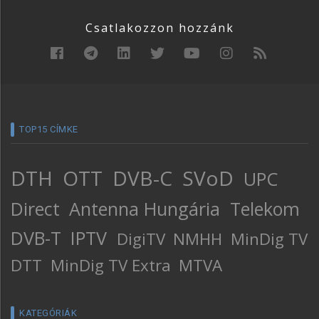
Csatlakozzon hozzánk
TOP15 CÍMKE
DTH
OTT
DVB-C
SVoD
UPC
Direct
Antenna Hungária
Telekom
DVB-T
IPTV
DigiTV
NMHH
MinDig TV
DTT
MinDig TV Extra
MTVA
KATEGÓRIÁK