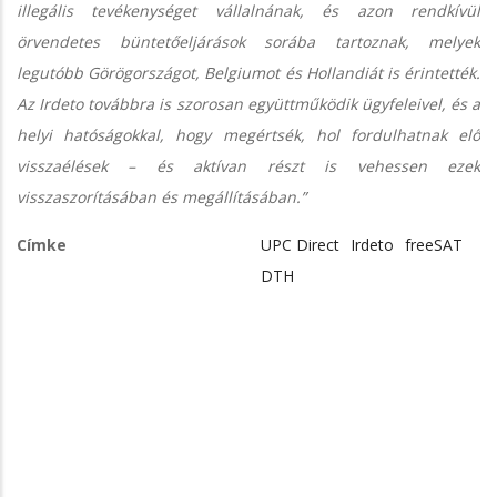
illegális tevékenységet vállalnának, és azon rendkívül
örvendetes büntetőeljárások sorába tartoznak, melyek
legutóbb Görögországot, Belgiumot és Hollandiát is érintették.
Az Irdeto továbbra is szorosan együttműködik ügyfeleivel, és a
helyi hatóságokkal, hogy megértsék, hol fordulhatnak elő
visszaélések – és aktívan részt is vehessen ezek
visszaszorításában és megállításában.”
Címke
UPC Direct
Irdeto
freeSAT
DTH