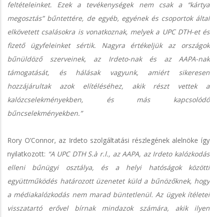
feltételeinket. Ezek a tevékenységek nem csak a “kártya
megosztás” bűntettére, de egyéb, egyének és csoportok által
elkövetett csalásokra is vonatkoznak, melyek a UPC DTH-et és
fizető ügyfeleinket sértik. Nagyra értékeljük az országok
bűnüldöző szerveinek, az Irdeto-nak és az AAPA-nak
támogatását, és hálásak vagyunk, amiért sikeresen
hozzájárultak azok elítéléséhez, akik részt vettek a
kalózcselekményekben, és más kapcsolódó
bűncselekményekben.”
Rory O’Connor, az Irdeto szolgáltatási részlegének alelnöke így
nyilatkozott:
“A UPC DTH S.à r.l., az AAPA, az Irdeto kalózkodás
elleni bűnügyi osztálya, és a helyi hatóságok közötti
együttműködés határozott üzenetet küld a bűnözőknek, hogy
a médiakalózkodás nem marad büntetlenül. Az ügyek ítéletei
visszatartó erővel bírnak mindazok számára, akik ilyen