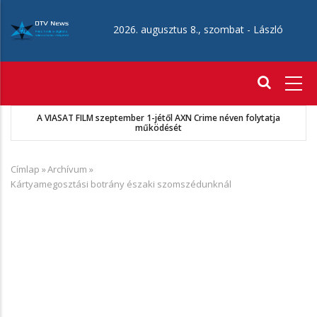
Ugrás
a
2026. augusztus 8., szombat -
László
tartalomra
Fő
navigáció
mber 1-jétől AXN Crime néven folytatja
MKSZ-Sport TV
működését
Címlap
»
Archívum
»
Morzsa
Kártyamegosztási botrány északi szomszédunknál