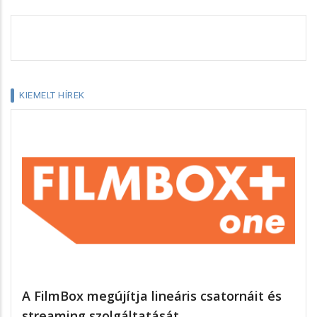
KIEMELT HÍREK
A FilmBox megújítja lineáris csatornáit és
streaming szolgáltatását