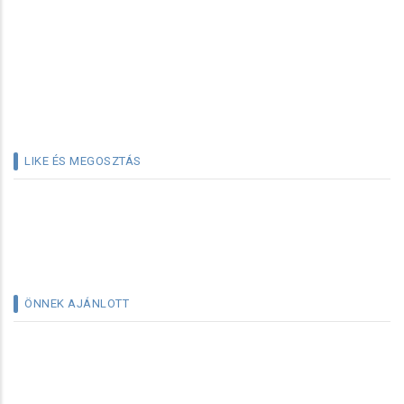
LIKE ÉS MEGOSZTÁS
ÖNNEK AJÁNLOTT