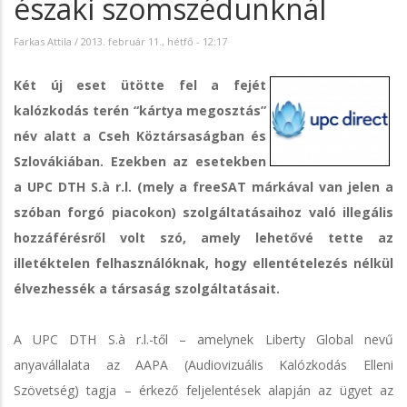
északi szomszédunknál
Farkas Attila
/
2013. február 11., hétfő - 12:17
Két új eset ütötte fel a fejét
kalózkodás terén “kártya megosztás”
név alatt a Cseh Köztársaságban és
Szlovákiában. Ezekben az esetekben
a UPC DTH S.à r.l. (mely a freeSAT márkával van jelen a
szóban forgó piacokon) szolgáltatásaihoz való illegális
hozzáférésről volt szó, amely lehetővé tette az
illetéktelen felhasználóknak, hogy ellentételezés nélkül
élvezhessék a társaság szolgáltatásait.
A UPC DTH S.à r.l.-től – amelynek Liberty Global nevű
anyavállalata az AAPA (Audiovizuális Kalózkodás Elleni
Szövetség) tagja – érkező feljelentések alapján az ügyet az