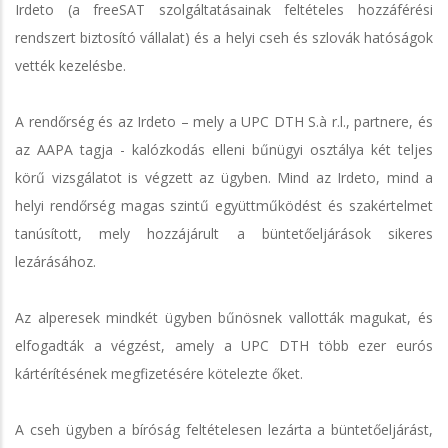
Irdeto (a freeSAT szolgáltatásainak feltételes hozzáférési
rendszert biztosító vállalat) és a helyi cseh és szlovák hatóságok
vették kezelésbe.
A rendőrség és az Irdeto – mely a UPC DTH S.à r.l., partnere, és
az AAPA tagja - kalózkodás elleni bűnügyi osztálya két teljes
körű vizsgálatot is végzett az ügyben. Mind az Irdeto, mind a
helyi rendőrség magas szintű együttműködést és szakértelmet
tanúsított, mely hozzájárult a büntetőeljárások sikeres
lezárásához.
Az alperesek mindkét ügyben bűnösnek vallották magukat, és
elfogadták a végzést, amely a UPC DTH több ezer eurós
kártérítésének megfizetésére kötelezte őket.
A cseh ügyben a bíróság feltételesen lezárta a büntetőeljárást,