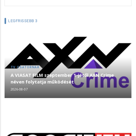
LEGFRISSEBB 3
TV CSATORNÁK
A VIASAT FILM szeptember 1-jétől AXN Crime
néven folytatja működését
2026-08-07