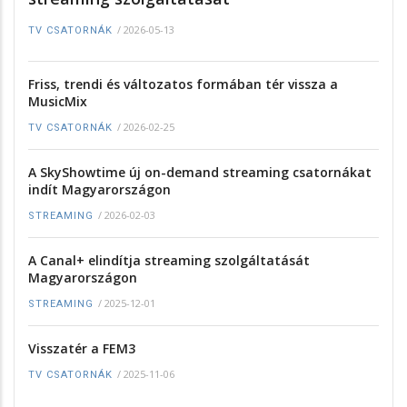
/
2026-05-13
TV CSATORNÁK
Friss, trendi és változatos formában tér vissza a
MusicMix
/
2026-02-25
TV CSATORNÁK
A SkyShowtime új on-demand streaming csatornákat
indít Magyarországon
/
2026-02-03
STREAMING
A Canal+ elindítja streaming szolgáltatását
Magyarországon
/
2025-12-01
STREAMING
Visszatér a FEM3
/
2025-11-06
TV CSATORNÁK