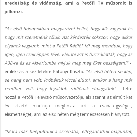
eredetiség és vidámság, ami a Petőfi TV műsorait is
jellemzi.
"Az első hónapokban magyarázni kellet, hogy kik vagyunk és
hogy mit szeretnénk tőlük. Azt kérdezték sokszor, hogy akkor
olyanok vagyunk, mint a Petőfi Rádió? Mi meg mondtuk, hogy
igen, igen csak éppen tévé. Eleinte azt is furcsállották, hogy az
A38-ra és az Akváriumba hívjuk meg meg őket beszélgetni"
-
emlékszik a kezdetekre Rátonyi Kriszta.
"Az első héten se kép,
se hang nem volt. Próbáltuk viccel elütni, amikor a hang már
rendben volt, hogy legalább rádiónak elmegyünk"
- tette
hozzá a Petőfi Televízió műsorvezetője, aki szerint az elmúlt két
év kitartó munkája meghozta azt a csapategységet,
elismertséget, ami az első héten még természetesen hiányzott.
"Mára már beépültünk a szcénába, elfogadtattuk magunkat,