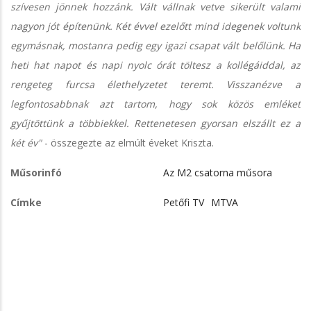
szívesen jönnek hozzánk. Vált vállnak vetve sikerült valami
nagyon jót építenünk. Két évvel ezelőtt mind idegenek voltunk
egymásnak, mostanra pedig egy igazi csapat vált belőlünk. Ha
heti hat napot és napi nyolc órát töltesz a kollégáiddal, az
rengeteg furcsa élethelyzetet teremt. Visszanézve a
legfontosabbnak azt tartom, hogy sok közös emléket
gyűjtöttünk a többiekkel. Rettenetesen gyorsan elszállt ez a
két év"
- összegezte az elmúlt éveket Kriszta.
Műsorinfó
Az M2 csatorna műsora
Címke
Petőfi TV
MTVA