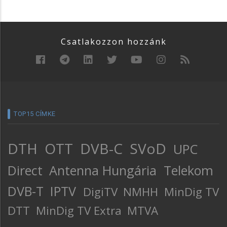
Csatlakozzon hozzánk
TOP15 CÍMKE
DTH
OTT
DVB-C
SVoD
UPC
Direct
Antenna Hungária
Telekom
DVB-T
IPTV
DigiTV
NMHH
MinDig TV
DTT
MinDig TV Extra
MTVA