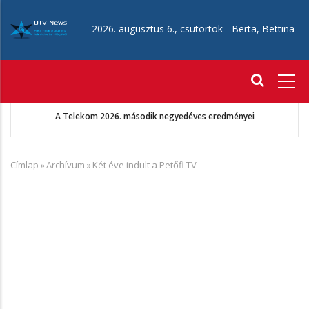
Ugrás
a
2026. augusztus 6., csütörtök -
Berta, Bettina
tartalomra
Fő
navigáció
A Telekom 2026. második negyedéves eredményei
Címlap
»
Archívum
»
Két éve indult a Petőfi TV
Morzsa