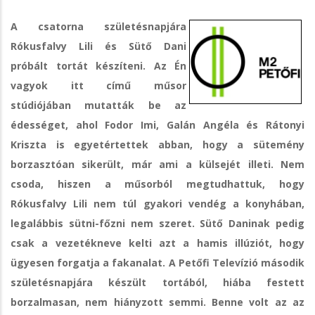
A csatorna születésnapjára
Rókusfalvy Lili és Sütő Dani
próbált tortát készíteni. Az Én
vagyok itt című műsor
stúdiójában mutatták be az
édességet, ahol Fodor Imi, Galán Angéla és Rátonyi
Kriszta is egyetértettek abban, hogy a sütemény
borzasztóan sikerült, már ami a külsejét illeti. Nem
csoda, hiszen a műsorból megtudhattuk, hogy
Rókusfalvy Lili nem túl gyakori vendég a konyhában,
legalábbis sütni-főzni nem szeret. Sütő Daninak pedig
csak a vezetékneve kelti azt a hamis illúziót, hogy
ügyesen forgatja a fakanalat. A Petőfi Televízió második
születésnapjára készült tortából, hiába festett
borzalmasan, nem hiányzott semmi. Benne volt az az