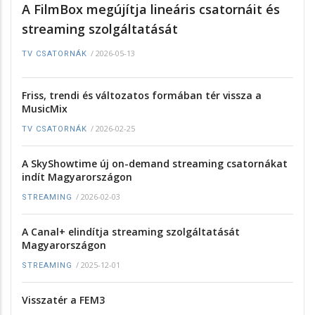
A FilmBox megújítja lineáris csatornáit és
streaming szolgáltatását
/
2026-05-13
TV CSATORNÁK
Friss, trendi és változatos formában tér vissza a
MusicMix
/
2026-02-25
TV CSATORNÁK
A SkyShowtime új on-demand streaming csatornákat
indít Magyarországon
/
2026-02-03
STREAMING
A Canal+ elindítja streaming szolgáltatását
Magyarországon
/
2025-12-01
STREAMING
Visszatér a FEM3