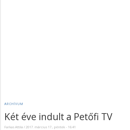
ARCHÍVUM
Két éve indult a Petőfi TV
Farkas Attila
/
2017. március 17., péntek - 16:41