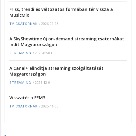
Friss, trendi és változatos formában tér vissza a
MusicMix
/
2026-02-25
TV CSATORNÁK
A SkyShowtime új on-demand streaming csatornákat
indít Magyarországon
/
2026-02-03
STREAMING
A Canal+ elindítja streaming szolgáltatását
Magyarországon
/
2025-12-01
STREAMING
Visszatér a FEM3
/
2025-11-06
TV CSATORNÁK