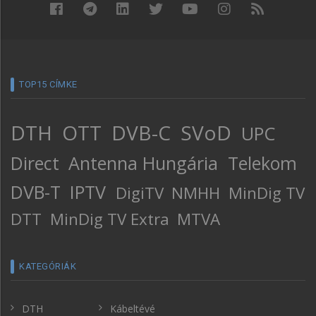
TOP15 CÍMKE
DTH
OTT
DVB-C
SVoD
UPC
Direct
Antenna Hungária
Telekom
DVB-T
IPTV
DigiTV
NMHH
MinDig TV
DTT
MinDig TV Extra
MTVA
KATEGÓRIÁK
DTH
Kábeltévé