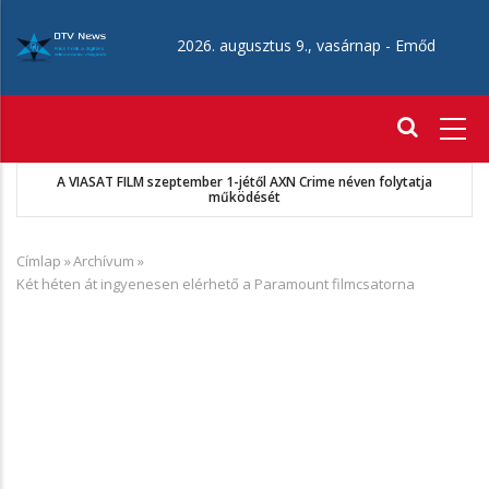
Ugrás
a
2026. augusztus 9., vasárnap -
Emőd
tartalomra
Fő
navigáció
A VIASAT FILM szeptember 1-jétől AXN Crime néven folytatja
működését
Címlap
»
Archívum
»
Morzsa
Két héten át ingyenesen elérhető a Paramount filmcsatorna