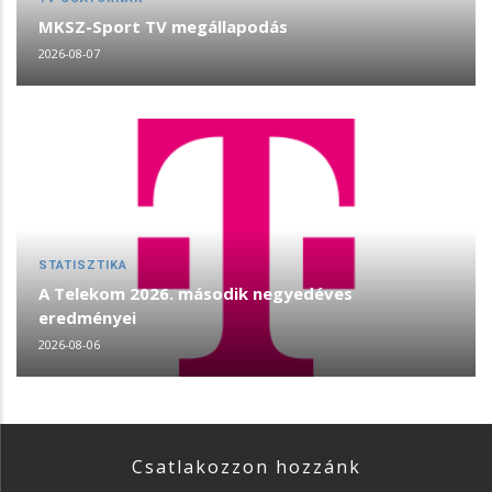
MKSZ-Sport TV megállapodás
2026-08-07
STATISZTIKA
A Telekom 2026. második negyedéves
eredményei
2026-08-06
Csatlakozzon hozzánk