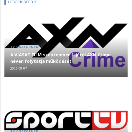
LEGFRISSEBB 3
TV CSATORNÁK
A VIASAT FILM szeptember 1-jétől AXN Crime
néven folytatja működését
2026-08-07
TV CSATORNÁK