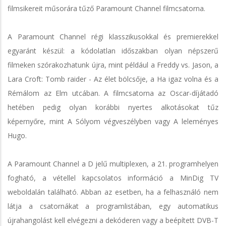
filmsikereit műsorára tűző Paramount Channel filmcsatorna.
A Paramount Channel régi klasszikusokkal és premierekkel
egyaránt készül: a kódolatlan időszakban olyan népszerű
filmeken szórakozhatunk újra, mint például a Freddy vs. Jason, a
Lara Croft: Tomb raider - Az élet bölcsője, a Ha igaz volna és a
Rémálom az Elm utcában. A filmcsatorna az Oscar-díjátadó
hetében pedig olyan korábbi nyertes alkotásokat tűz
képernyőre, mint A Sólyom végveszélyben vagy A leleményes
Hugo.
A Paramount Channel a D jelű multiplexen, a 21. programhelyen
fogható, a vétellel kapcsolatos információ a MinDig TV
weboldalán található. Abban az esetben, ha a felhasználó nem
látja a csatornákat a programlistában, egy automatikus
újrahangolást kell elvégezni a dekóderen vagy a beépített DVB-T