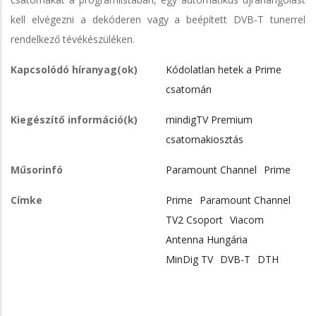
kell elvégezni a dekóderen vagy a beépített DVB-T tunerrel
rendelkező tévékészüléken.
Kapcsolódó híranyag(ok)
Kódolatlan hetek a Prime
csatornán
Kiegészítő információ(k)
mindigTV Premium
csatornakiosztás
Műsorinfó
Paramount Channel
Prime
Címke
Prime
Paramount Channel
TV2 Csoport
Viacom
Antenna Hungária
MinDig TV
DVB-T
DTH