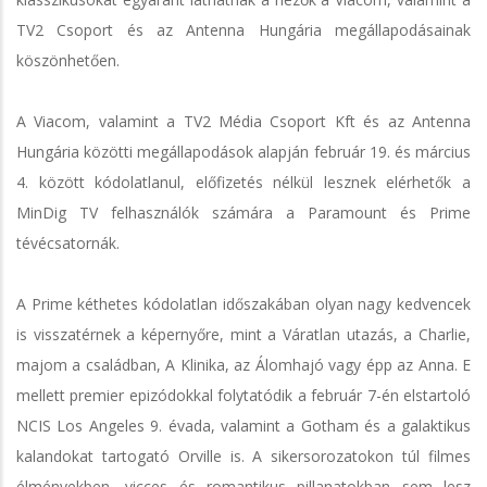
TV2 Csoport és az Antenna Hungária megállapodásainak
köszönhetően.
A Viacom, valamint a TV2 Média Csoport Kft és az Antenna
Hungária közötti megállapodások alapján február 19. és március
4. között kódolatlanul, előfizetés nélkül lesznek elérhetők a
MinDig TV felhasználók számára a Paramount és Prime
tévécsatornák.
A Prime kéthetes kódolatlan időszakában olyan nagy kedvencek
is visszatérnek a képernyőre, mint a Váratlan utazás, a Charlie,
majom a családban, A Klinika, az Álomhajó vagy épp az Anna. E
mellett premier epizódokkal folytatódik a február 7-én elstartoló
NCIS Los Angeles 9. évada, valamint a Gotham és a galaktikus
kalandokat tartogató Orville is. A sikersorozatokon túl filmes
élményekben, vicces és romantikus pillanatokban sem lesz