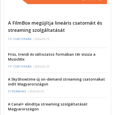
A FilmBox megújítja lineáris csatornáit és
streaming szolgáltatását
/
2026-05-13
TV CSATORNÁK
Friss, trendi és változatos formában tér vissza a
MusicMix
/
2026-02-25
TV CSATORNÁK
A SkyShowtime új on-demand streaming csatornákat
indít Magyarországon
/
2026-02-03
STREAMING
A Canal+ elindítja streaming szolgáltatását
Magyarországon