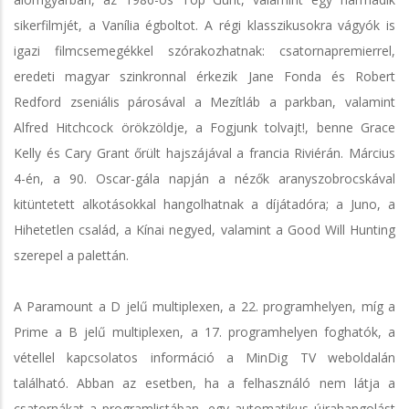
sikerfilmjét, a Vanília égboltot. A régi klasszikusokra vágyók is
igazi filmcsemegékkel szórakozhatnak: csatornapremierrel,
eredeti magyar szinkronnal érkezik Jane Fonda és Robert
Redford zseniális párosával a Mezítláb a parkban, valamint
Alfred Hitchcock örökzöldje, a Fogjunk tolvajt!, benne Grace
Kelly és Cary Grant őrült hajszájával a francia Riviérán. Március
4-én, a 90. Oscar-gála napján a nézők aranyszobrocskával
kitüntetett alkotásokkal hangolhatnak a díjátadóra; a Juno, a
Hihetetlen család, a Kínai negyed, valamint a Good Will Hunting
szerepel a palettán.
A Paramount a D jelű multiplexen, a 22. programhelyen, míg a
Prime a B jelű multiplexen, a 17. programhelyen foghatók, a
vétellel kapcsolatos információ a MinDig TV weboldalán
található. Abban az esetben, ha a felhasználó nem látja a
csatornákat a programlistában, egy automatikus újrahangolást