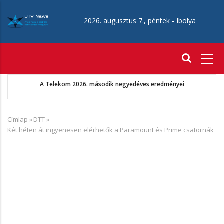
Ugrás
a
2026. augusztus 7., péntek -
Ibolya
tartalomra
Fő
navigáció
A Telekom 2026. második negyedéves eredményei
Címlap
»
DTT
»
Morzsa
Két héten át ingyenesen elérhetők a Paramount és Prime csatornák