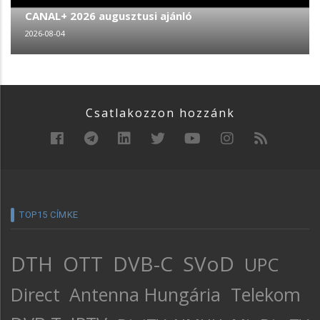
CANAL+ 2026 augusztusi ajánló
2026-08-04
Csatlakozzon hozzánk
TOP15 CÍMKE
DTH
OTT
DVB-C
SVoD
UPC
Direct
Antenna Hungária
Telekom