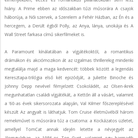
hiány. A Prime ebben az időszakban tűzi műsorára A csajok
háborúja, a Női szervek, a Szerelem a Fehér Házban, az Én és a
hercegem, a Derült égből Polly, az Anya, lánya, unokája és A
Wall Street farkasa című sikerfilmeket is.
A Paramount kínálatában a vígjátékoktól, a romantikus
drámákon és akciómozikon át az izgalmas thrillerekig mindenki
megtalálja majd a maga kedvencét: többek között a legendás
Keresztapa-trilógia első két epizódját, a Juliette Binoche és
Johnny Depp nevével fémjelzett Csokoládét, az Olsen-ikrek
megunhatatlan családi vígjátékát, a Kettőn áll a vásárt, valamint
a ’60-as évek sikersorozata alapján, Val Kilmer főszereplésével
készült Az angyalt is láthatjuk. Tom Cruise életművéből három
remekművet is műsorára tűz a csatorna: a Kockázatos üzletet,
amellyel TomCat annak idején letette a névjegyét az
álomgyárban, az 1986-os Top Gunt, valamint egy harmadik