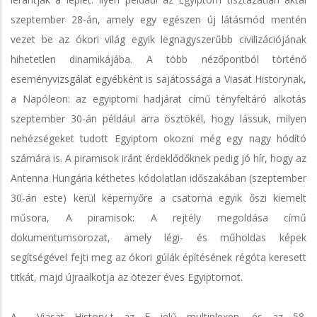
szeptember 28-án, amely egy egészen új látásmód mentén
vezet be az ókori világ egyik legnagyszerűbb civilizációjának
hihetetlen dinamikájába. A több nézőpontból történő
eseményvizsgálat egyébként is sajátossága a Viasat Historynak,
a Napóleon: az egyiptomi hadjárat című tényfeltáró alkotás
szeptember 30-án például arra ösztökél, hogy lássuk, milyen
nehézségeket tudott Egyiptom okozni még egy nagy hódító
számára is. A piramisok iránt érdeklődőknek pedig jó hír, hogy az
Antenna Hungária kéthetes kódolatlan időszakában (szeptember
30-án este) kerül képernyőre a csatorna egyik őszi kiemelt
műsora, A piramisok: A rejtély megoldása című
dokumentumsorozat, amely légi- és műholdas képek
segítségével fejti meg az ókori gúlák építésének régóta keresett
titkát, majd újraalkotja az ötezer éves Egyiptomot.
A Viasat History-t az E jelű multiplexen, és az 58.