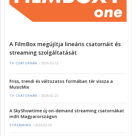
A FilmBox megújítja lineáris csatornáit és
streaming szolgáltatását
/
2026-05-13
TV CSATORNÁK
Friss, trendi és változatos formában tér vissza a
MusicMix
/
2026-02-25
TV CSATORNÁK
A SkyShowtime új on-demand streaming csatornákat
indít Magyarországon
/
2026-02-03
STREAMING