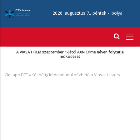
Ugrás
a
2026. augusztus 7., péntek -
Ibolya
tartalomra
Fő
navigáció
A VIASAT FILM szeptember 1-jétől AXN Crime néven folytatja
működését
Címlap
»
DTT
»
Két hétig kódolatlanul nézhető a Viasat History
Morzsa