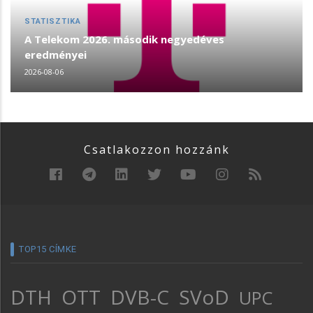
STATISZTIKA
A Telekom 2026. második negyedéves
eredményei
2026-08-06
Csatlakozzon hozzánk
TOP15 CÍMKE
DTH
OTT
DVB-C
SVoD
UPC