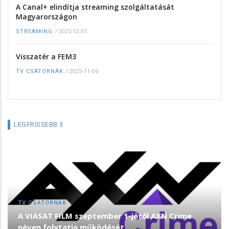
A Canal+ elindítja streaming szolgáltatását
Magyarországon
/
2025-12-01
STREAMING
Visszatér a FEM3
/
2025-11-06
TV CSATORNÁK
LEGFRISSEBB 3
TV CSATORNÁK
A VIASAT FILM szeptember 1-jétől AXN Crime
néven folytatja működését