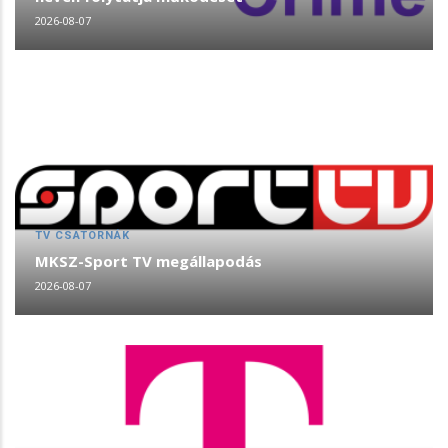
2026-08-07
TV CSATORNÁK
MKSZ-Sport TV megállapodás
2026-08-07