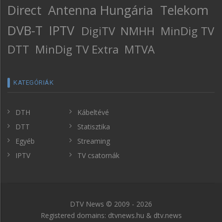
Direct
Antenna Hungária
Telekom
DVB-T
IPTV
DigiTV
NMHH
MinDig TV
DTT
MinDig TV Extra
MTVA
KATEGÓRIÁK
DTH
Kábeltévé
DTT
Statisztika
Egyéb
Streaming
IPTV
TV csatornák
DTV News © 2009 - 2026
Registered domains: dtvnews.hu & dtv.news