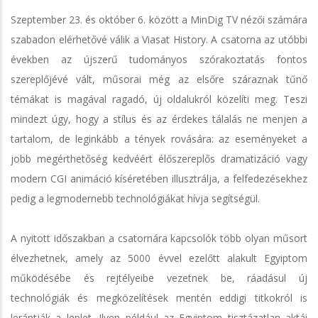
Szeptember 23. és október 6. között a MinDig TV nézői számára
szabadon elérhetővé válik a Viasat History. A csatorna az utóbbi
években az újszerű tudományos szórakoztatás fontos
szereplőjévé vált, műsorai még az elsőre száraznak tűnő
témákat is magával ragadó, új oldalukról közelíti meg. Teszi
mindezt úgy, hogy a stílus és az érdekes tálalás ne menjen a
tartalom, de leginkább a tények rovására: az eseményeket a
jobb megérthetőség kedvéért élőszereplős dramatizáció vagy
modern CGI animáció kíséretében illusztrálja, a felfedezésekhez
pedig a legmodernebb technológiákat hívja segítségül.
A nyitott időszakban a csatornára kapcsolók több olyan műsort
élvezhetnek, amely az 5000 évvel ezelőtt alakult Egyiptom
működésébe és rejtélyeibe vezetnek be, ráadásul új
technológiák és megközelítések mentén eddigi titkokról is
lerántják a leplet. Ilyen például az Egyiptom tisztázatlan aktái