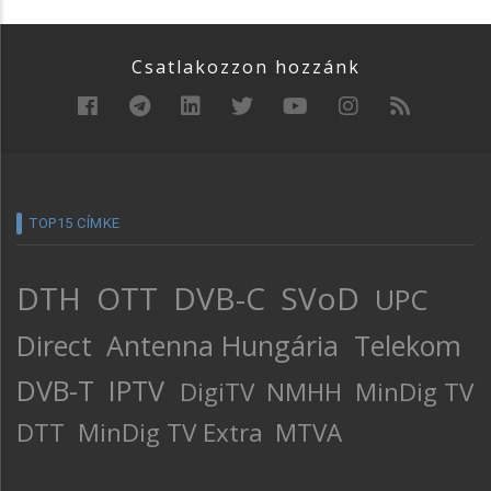
Csatlakozzon hozzánk
TOP15 CÍMKE
DTH
OTT
DVB-C
SVoD
UPC
Direct
Antenna Hungária
Telekom
DVB-T
IPTV
DigiTV
NMHH
MinDig TV
DTT
MinDig TV Extra
MTVA