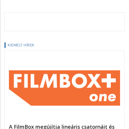
KIEMELT HÍREK
A FilmBox megújítja lineáris csatornáit és