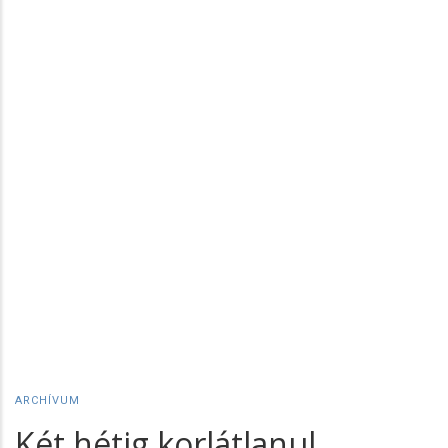
ARCHÍVUM
Két hétig korlátlanul