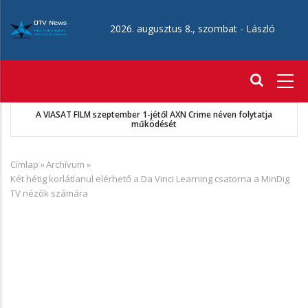
Ugrás
a
2026. augusztus 8., szombat -
László
tartalomra
Fő
navigáció
A VIASAT FILM szeptember 1-jétől AXN Crime néven folytatja
működését
Címlap
»
Archívum
»
Morzsa
Két hétig korlátlanul elérhető a Da Vinci Learning csatorna a MinDig
TV nézők számára