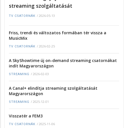
streaming szolgáltatását
/
2026-05-13
TV CSATORNÁK
Friss, trendi és változatos formában tér vissza a
MusicMix
/
2026-02-25
TV CSATORNÁK
A SkyShowtime új on-demand streaming csatornákat
indít Magyarországon
/
2026-02-03
STREAMING
A Canal+ elindítja streaming szolgáltatását
Magyarországon
/
2025-12-01
STREAMING
Visszatér a FEM3
/
2025-11-06
TV CSATORNÁK