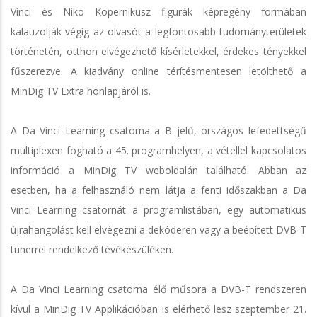
Vinci és Niko Kopernikusz figurák képregény formában
kalauzolják végig az olvasót a legfontosabb tudományterületek
történetén, otthon elvégezhető kísérletekkel, érdekes tényekkel
fűszerezve. A kiadvány online térítésmentesen letölthető a
MinDig TV Extra honlapjáról is.
A Da Vinci Learning csatorna a B jelű, országos lefedettségű
multiplexen fogható a 45. programhelyen, a vétellel kapcsolatos
információ a MinDig TV weboldalán található. Abban az
esetben, ha a felhasználó nem látja a fenti időszakban a Da
Vinci Learning csatornát a programlistában, egy automatikus
újrahangolást kell elvégezni a dekóderen vagy a beépített DVB-T
tunerrel rendelkező tévékészüléken.
A Da Vinci Learning csatorna élő műsora a DVB-T rendszeren
kívül a MinDig TV Applikációban is elérhető lesz szeptember 21.