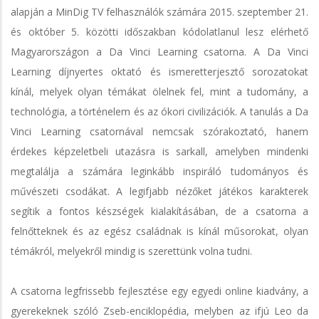
alapján a MinDig TV felhasználók számára 2015. szeptember 21.
és október 5. közötti időszakban kódolatlanul lesz elérhető
Magyarországon a Da Vinci Learning csatorna. A Da Vinci
Learning díjnyertes oktató és ismeretterjesztő sorozatokat
kínál, melyek olyan témákat ölelnek fel, mint a tudomány, a
technológia, a történelem és az ókori civilizációk. A tanulás a Da
Vinci Learning csatornával nemcsak szórakoztató, hanem
érdekes képzeletbeli utazásra is sarkall, amelyben mindenki
megtalálja a számára leginkább inspiráló tudományos és
művészeti csodákat. A legifjabb nézőket játékos karakterek
segítik a fontos készségek kialakításában, de a csatorna a
felnőtteknek és az egész családnak is kínál műsorokat, olyan
témákról, melyekről mindig is szerettünk volna tudni.
A csatorna legfrissebb fejlesztése egy egyedi online kiadvány, a
gyerekeknek szóló Zseb-enciklopédia, melyben az ifjú Leo da