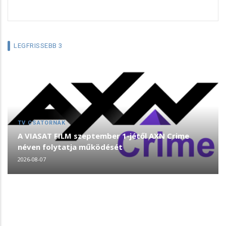
LEGFRISSEBB 3
TV CSATORNÁK
A VIASAT FILM szeptember 1-jétől AXN Crime
néven folytatja működését
2026-08-07