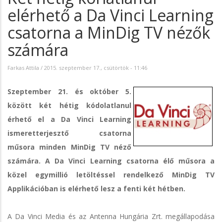
elérhető a Da Vinci Learning
csatorna a MinDig TV nézők
számára
Farkas Attila
/
2015. szeptember 17., csütörtök - 11:46
Szeptember 21. és október 5.
között két hétig kódolatlanul
érhető el a Da Vinci Learning
ismeretterjesztő csatorna
műsora minden MinDig TV néző
számára. A Da Vinci Learning csatorna élő műsora a
közel egymillió letöltéssel rendelkező MinDig TV
Applikációban is elérhető lesz a fenti két hétben.
A Da Vinci Media és az Antenna Hungária Zrt. megállapodása