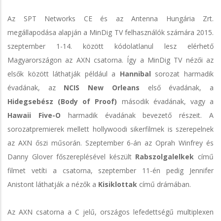
Az SPT Networks CE és az Antenna Hungária Zrt.
megállapodása alapján a MinDig TV felhasználók számára 2015.
szeptember 1-14. között kódolatlanul lesz elérhető
Magyarországon az AXN csatorna. Így a MinDig TV nézői az
elsők között láthatják például a
Hannibal
sorozat harmadik
évadának, az
NCIS New Orleans
első évadának, a
Hidegsebész (Body of Proof)
második évadának, vagy a
Hawaii Five-O
harmadik évadának bevezető részeit. A
sorozatpremierek mellett hollywoodi sikerfilmek is szerepelnek
az AXN őszi műsorán. Szeptember 6-án az Oprah Winfrey és
Danny Glover főszereplésével készült
Rabszolgalelkek
című
filmet vetíti a csatorna, szeptember 11-én pedig Jennifer
Anistont láthatják a nézők a
Kisiklottak
című drámában.
Az AXN csatorna a C jelű, országos lefedettségű multiplexen