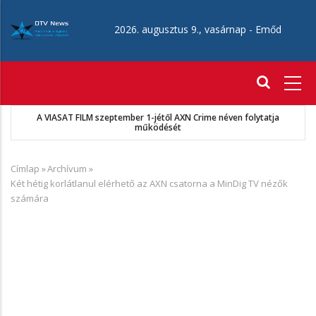
Ugrás
a
2026. augusztus 9., vasárnap -
Emőd
tartalomra
Fő
navigáció
A VIASAT FILM szeptember 1-jétől AXN Crime néven folytatja
működését
Címlap
»
Archívum
»
Morzsa
Két hétig korlátlanul elérhető az AXN csatorna a MinDig TV nézők
számára