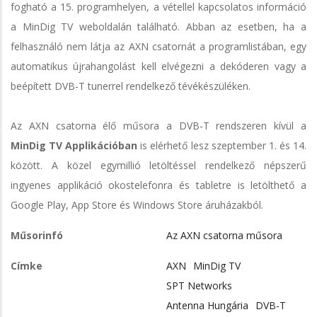
fogható a 15. programhelyen, a vétellel kapcsolatos információ
a MinDig TV weboldalán található. Abban az esetben, ha a
felhasználó nem látja az AXN csatornát a programlistában, egy
automatikus újrahangolást kell elvégezni a dekóderen vagy a
beépített DVB-T tunerrel rendelkező tévékészüléken.
Az AXN csatorna élő műsora a DVB-T rendszeren kívül a
MinDig TV Applikációban
is elérhető lesz szeptember 1. és 14.
között. A közel egymillió letöltéssel rendelkező népszerű
ingyenes applikáció okostelefonra és tabletre is letölthető a
Google Play, App Store és Windows Store áruházakból.
Műsorinfó
Az AXN csatorna műsora
Címke
AXN
MinDig TV
SPT Networks
Antenna Hungária
DVB-T