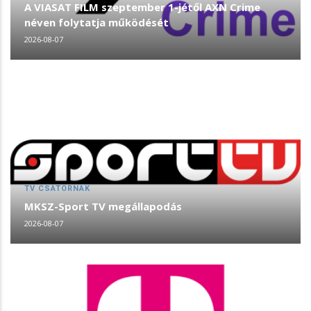
A VIASAT FILM szeptember 1-jétől AXN Crime
néven folytatja működését
2026-08-07
TV CSATORNÁK
MKSZ-Sport TV megállapodás
2026-08-07