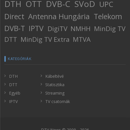
DTH
OTT
DVB-C
SVoD
UPC
Direct
Antenna Hungária
Telekom
DVB-T
IPTV
DigiTV
NMHH
MinDig TV
DTT
MinDig TV Extra
MTVA
KATEGÓRIÁK
DTH
Kábeltévé
DTT
Statisztika
Egyéb
Streaming
IPTV
TV csatornák
DTV News © 2009 - 2026