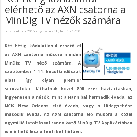
elérhető az AXN csatorna a
MinDig TV nézők számára
Farkas Attila
/
2015. augusztus 31., hétfő - 17:30
Két hétig kódolatlanul érhető el
az AXN csatorna műsora minden
MinDig TV néző számára. A
szeptember 1-14. közötti időszak
alatt így olyan premier
sorozatokat láthatnak közel 800 ezer háztartásban,
ingyenesen a nézők, mint a Hannibal harmadik évada, az
NCIS New Orleans első évada, vagy a Hidegsebész
második évada. Az AXN csatorna élő műsora a közel
egymillió letöltéssel rendelkező MinDig TV Applikációban
is elérhető lesz a fenti két hétben.