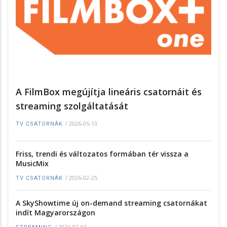
A FilmBox megújítja lineáris csatornáit és
streaming szolgáltatását
/
2026-05-13
TV CSATORNÁK
Friss, trendi és változatos formában tér vissza a
MusicMix
/
2026-02-25
TV CSATORNÁK
A SkyShowtime új on-demand streaming csatornákat
indít Magyarországon
/
2026-02-03