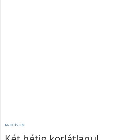
ARCHÍVUM
Két hétig korlátlanul