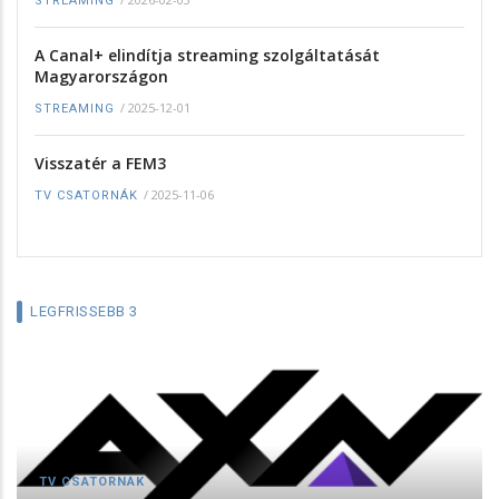
STREAMING
A Canal+ elindítja streaming szolgáltatását
Magyarországon
/
2025-12-01
STREAMING
Visszatér a FEM3
/
2025-11-06
TV CSATORNÁK
LEGFRISSEBB 3
TV CSATORNÁK