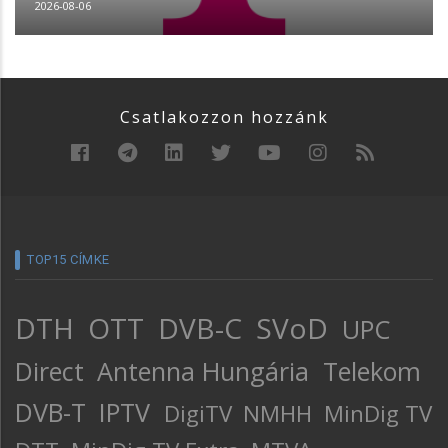
2026-08-06
Csatlakozzon hozzánk
TOP15 CÍMKE
DTH
OTT
DVB-C
SVoD
UPC
Direct
Antenna Hungária
Telekom
DVB-T
IPTV
DigiTV
NMHH
MinDig TV