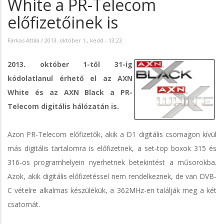
White a PR-Telecom
előfizetőinek is
Farkas Attila
/
2013. október 1., kedd - 13:23
2013. október 1-től 31-ig
kódolatlanul érhető el az AXN
White és az AXN Black a PR-
Telecom digitális hálózatán is.
Azon PR-Telecom előfizetők, akik a D1 digitális csomagon kívül
más digitális tartalomra is előfizetnek, a set-top boxok 315 és
316-os programhelyein nyerhetnek betekintést a műsorokba.
Azok, akik digitális előfizetéssel nem rendelkeznek, de van DVB-
C vételre alkalmas készülékük, a 362MHz-en találják meg a két
csatornát.