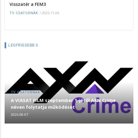
Visszatér a FEM3
/
2025-11-06
TV CSATORNÁK
LEGFRISSEBB 3
TV CSATORNÁK
A VIASAT FILM szeptember 1-jétől AXN Crime
néven folytatja működését
2026-08-07