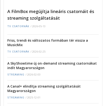
A FilmBox megújítja lineáris csatornáit és
streaming szolgáltatását
/
2026-05-13
TV CSATORNÁK
Friss, trendi és változatos formában tér vissza a
MusicMix
/
2026-02-25
TV CSATORNÁK
A SkyShowtime új on-demand streaming csatornákat
indít Magyarországon
/
2026-02-03
STREAMING
A Canal+ elindítja streaming szolgáltatását
Magyarországon
/
2025-12-01
STREAMING