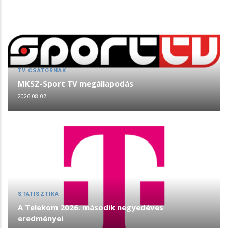
TV CSATORNÁK
MKSZ-Sport TV megállapodás
2026-08-07
STATISZTIKA
A Telekom 2026. második negyedéves
eredményei