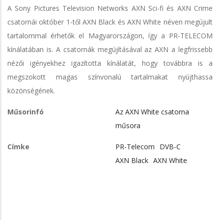
A Sony Pictures Television Networks AXN Sci-fi és AXN Crime
csatornái október 1-től AXN Black és AXN White néven megújult
tartalommal érhetők el Magyarországon, így a PR-TELECOM
kínálatában is. A csatornák megújításával az AXN a legfrissebb
nézői igényekhez igazította kínálatát, hogy továbbra is a
megszokott magas színvonalú tartalmakat nyújthassa
közönségének.
Műsorinfó
Az AXN White csatorna
műsora
Címke
PR-Telecom
DVB-C
AXN Black
AXN White