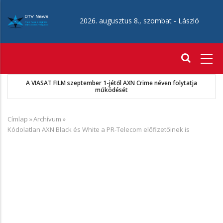
Ugrás
a
2026. augusztus 8., szombat -
László
tartalomra
Fő
navigáció
A VIASAT FILM szeptember 1-jétől AXN Crime néven folytatja
működését
Címlap
»
Archívum
»
Morzsa
Kódolatlan AXN Black és White a PR-Telecom előfizetőinek is