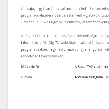
A saját gyártású tartalmak mellett természet
programkínálatában. Szerda esténként vígjátékok, csü
Brosnan, a 007-es ügynök jelentkezik, vasárnaponként p
A SuperTV2 a D jelű, országos lefedettségű multip
információ a MinDig TV weboldalán található. Abban a
programlistában, egy automatikus újrahangolást ke
rendelkező tévékészüléken.
Műsorinfó
A SuperTV2 csatorna
Címke
Antenna Hungária
Mi