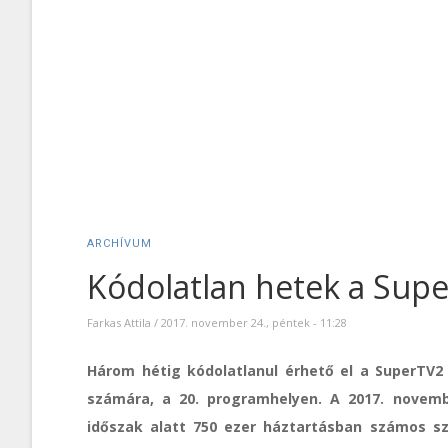
ARCHÍVUM
Kódolatlan hetek a Sup
Farkas Attila
/
2017. november 24., péntek - 11:28
Három hétig kódolatlanul érhető el a SuperTV
számára, a 20. programhelyen. A 2017. novemb
időszak alatt 750 ezer háztartásban számos sz