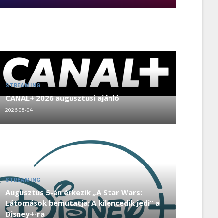
STREAMING
CANAL+ 2026 augusztusi ajánló
2026-08-04
STREAMING
Augusztus 5-én érkezik „A Star Wars:
Látomások bemutatja: A kilencedik jedi” a
Disney+-ra