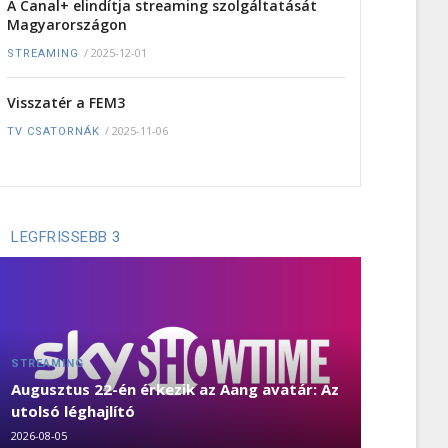
A Canal+ elindítja streaming szolgáltatását
Magyarországon
/
2025-12-01
STREAMING
Visszatér a FEM3
/
2025-11-06
TV CSATORNÁK
LEGFRISSEBB 3
STREAMING
Augusztus 22-én érkezik az Aang avatár: Az
utolsó léghajlító
2026-08-05