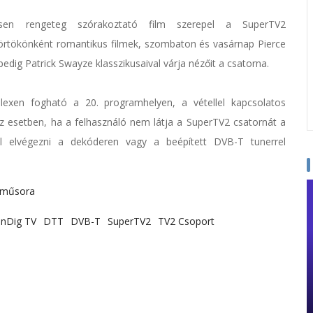
esen rengeteg szórakoztató film szerepel a SuperTV2
törtökönként romantikus filmek, szombaton és vasárnap Pierce
edig Patrick Swayze klasszikusaival várja nézőit a csatorna.
lexen fogható a 20. programhelyen, a vétellel kapcsolatos
z esetben, ha a felhasználó nem látja a SuperTV2 csatornát a
ll elvégezni a dekóderen vagy a beépített DVB-T tunerrel
 műsora
nDig TV
DTT
DVB-T
SuperTV2
TV2 Csoport