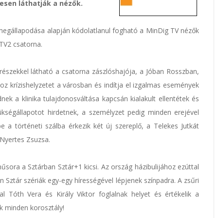
esen láthatják a nézők.
 megállapodása alapján kódolatlanul fogható a MinDig TV nézők
TV2 csatorna.
részekkel látható a csatorna zászlóshajója, a Jóban Rosszban,
oz krízishelyzetet a városban és indítja el izgalmas események
nek a klinika tulajdonosváltása kapcsán kialakult ellentétek és
ükségállapotot hirdetnek, a személyzet pedig minden erejével
e a történeti szálba érkezik két új szereplő, a Telekes Jutkát
 Nyertes Zsuzsa.
ora a Sztárban Sztár+1 kicsi. Az ország házibulijához ezúttal
 Sztár szériák egy-egy hírességével lépjenek színpadra. A zsűri
al Tóth Vera és Király Viktor foglalnak helyet és értékelik a
ik minden korosztály!