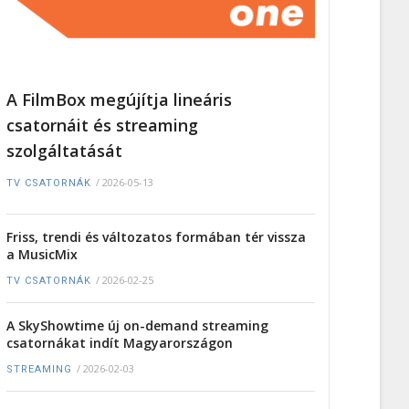
A FilmBox megújítja lineáris
csatornáit és streaming
szolgáltatását
/
2026-05-13
TV CSATORNÁK
Friss, trendi és változatos formában tér vissza
a MusicMix
/
2026-02-25
TV CSATORNÁK
A SkyShowtime új on-demand streaming
csatornákat indít Magyarországon
/
2026-02-03
STREAMING