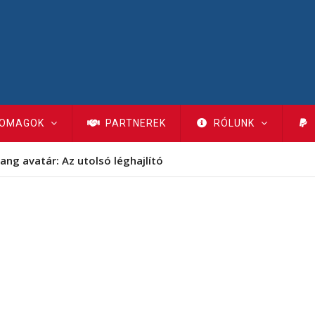
OMAGOK
PARTNEREK
RÓLUNK
ang avatár: Az utolsó léghajlító