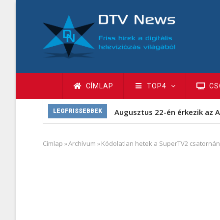
Ugrás
a
tartalomra
Fő
CÍMLAP
TOP4
CS
navigáció
Augusztus 22-én érkezik az A
LEGFRISSEBBEK
Címlap
»
Archívum
»
Kódolatlan hetek a SuperTV2 csatornán
Morzsa