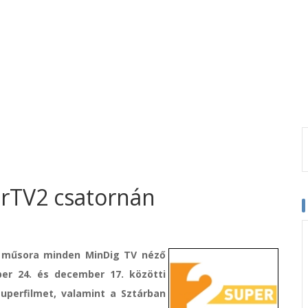
erTV2 csatornán
2 műsora minden MinDig TV néző
er 24. és december 17. közötti
uperfilmet, valamint a Sztárban