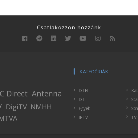
Csatlakozzon hozzánk
KATEGÓRIÁK
DTH
Káb
C Direct
Antenna
DTT
Sta
V
DigiTV
NMHH
Egyéb
Str
MTVA
IPTV
TV 