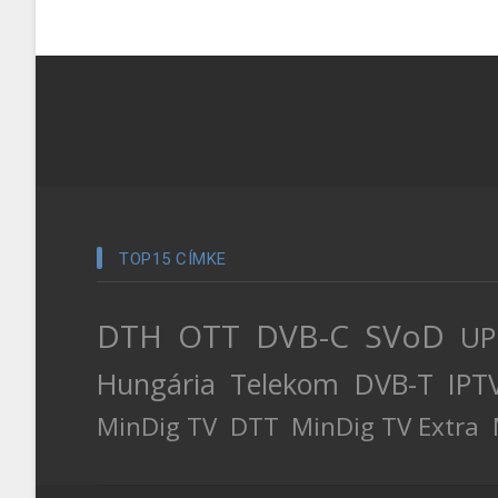
TOP15 CÍMKE
DTH
OTT
DVB-C
SVoD
UP
Hungária
Telekom
DVB-T
IPT
MinDig TV
DTT
MinDig TV Extra