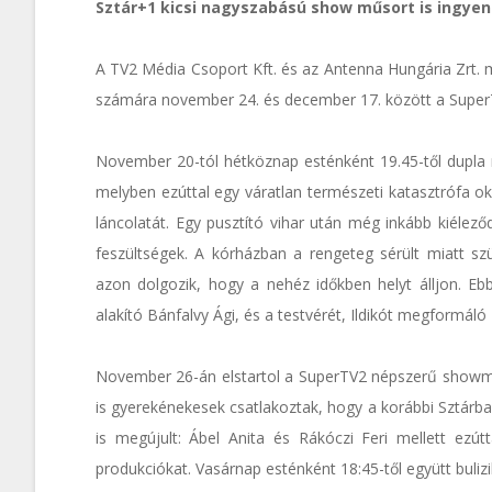
Sztár+1 kicsi nagyszabású show műsort is ingyen
A TV2 Média Csoport Kft. és az Antenna Hungária Zrt.
számára november 24. és december 17. között a Super
November 20-tól hétköznap esténként 19.45-től dupla 
melyben ezúttal egy váratlan természeti katasztrófa ok
láncolatát. Egy pusztító vihar után még inkább kiéleződ
feszültségek. A kórházban a rengeteg sérült miatt sz
azon dolgozik, hogy a nehéz időkben helyt álljon. Ebb
alakító Bánfalvy Ági, és a testvérét, Ildikót megformáló
November 26-án elstartol a SuperTV2 népszerű showműs
is gyerekénekesek csatlakoztak, hogy a korábbi Sztárban
is megújult: Ábel Anita és Rákóczi Feri mellett ezútt
produkciókat. Vasárnap esténként 18:45-től együtt buliz