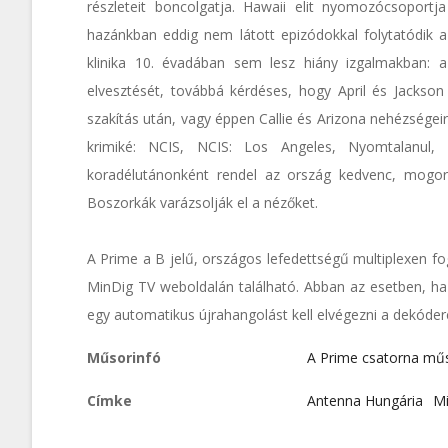
részleteit boncolgatja. Hawaii elit nyomozócsoportj
hazánkban eddig nem látott epizódokkal folytatódik a
klinika 10. évadában sem lesz hiány izgalmakban: 
elvesztését, továbbá kérdéses, hogy April és Jackson
szakítás után, vagy éppen Callie és Arizona nehézsége
krimiké: NCIS, NCIS: Los Angeles, Nyomtalanul,
koradélutánonként rendel az ország kedvenc, mogo
Boszorkák varázsolják el a nézőket.
A Prime a B jelű, országos lefedettségű multiplexen fo
MinDig TV weboldalán található. Abban az esetben, ha
egy automatikus újrahangolást kell elvégezni a dekóder
Műsorinfó
A Prime csatorna mű
Címke
Antenna Hungária
Mi