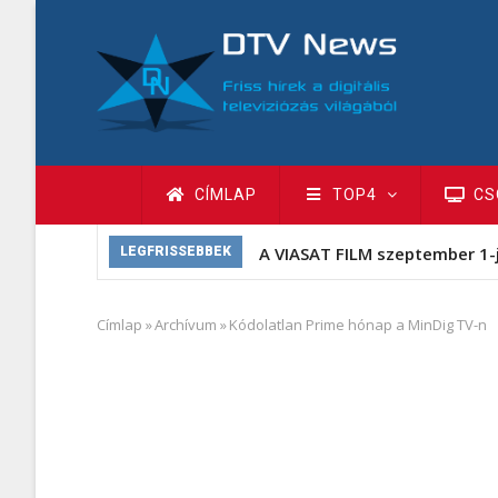
Ugrás
a
tartalomra
Fő
CÍMLAP
TOP4
CS
navigáció
A VIASAT FILM szeptember 1-
LEGFRISSEBBEK
Címlap
»
Archívum
»
Kódolatlan Prime hónap a MinDig TV-n
Morzsa