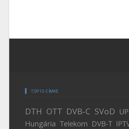
TOP15 CÍMKE
DTH
OTT
DVB-C
SVoD
UP
Hungária
Telekom
DVB-T
IPT