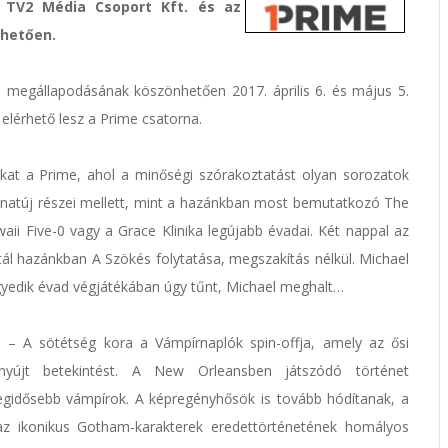
 TV2 Média Csoport Kft. és az
hetően.
 megállapodásának köszönhetően 2017. április 6. és május 5.
elérhető lesz a Prime csatorna.
kat a Prime, ahol a minőségi szórakoztatást olyan sorozatok
natúj részei mellett, mint a hazánkban most bemutatkozó The
aii Five-0 vagy a Grace Klinika legújabb évadai. Két nappal az
ütál hazánkban A Szökés folytatása, megszakítás nélkül. Michael
egyedik évad végjátékában úgy tűnt, Michael meghalt…
 – A sötétség kora a Vámpírnaplók spin-offja, amely az ősi
nyújt betekintést. A New Orleansben játszódó történet
legidősebb vámpírok. A képregényhősök is tovább hódítanak, a
z ikonikus Gotham-karakterek eredettörténetének homályos