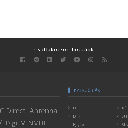
Csatlakozzon hozzánk
KATEGÓRIÁK
DTH
Káb
C Direct
Antenna
DTT
Sta
V
DigiTV
NMHH
Egyéb
Str