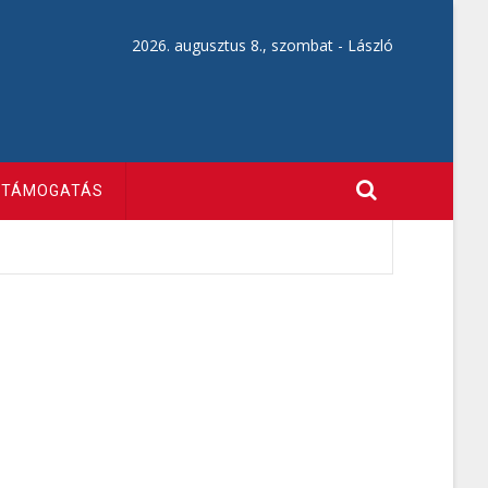
2026. augusztus 8., szombat -
László
TÁMOGATÁS