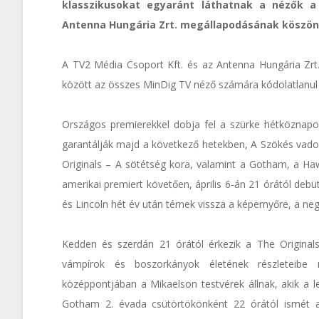
klasszikusokat egyaránt láthatnak a nézők a
Antenna Hungária Zrt. megállapodásának köszön
A TV2 Média Csoport Kft. és az Antenna Hungária Zrt.
között az összes MinDig TV néző számára kódolatlanul 
Országos premierekkel dobja fel a szürke hétköznapo
garantálják majd a következő hetekben, A Szökés vado
Originals – A sötétség kora, valamint a Gotham, a Haw
amerikai premiert követően, április 6-án 21 órától deb
és Lincoln hét év után térnek vissza a képernyőre, a n
Kedden és szerdán 21 órától érkezik a The Originals
vámpírok és boszorkányok életének részleteibe 
középpontjában a Mikaelson testvérek állnak, akik a 
Gotham 2. évada csütörtökönként 22 órától ismét a