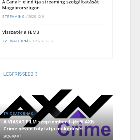
A Canal+ elindítja streaming szolgáltatását
Magyarországon
/
2025-12-01
STREAMING
Visszatér a FEM3
/
2025-11-06
TV CSATORNÁK
LEGFRISSEBB 3
TV CSATORNÁK
A VIASAT FILM szeptember 1-jétől AXN
Crime néven folytatja működését
2026-08-07