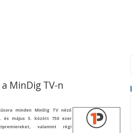
 a MinDig TV-n
műsora minden MinDig TV néző
6. és május 5. között 750 ezer
premiereket, valamint régi