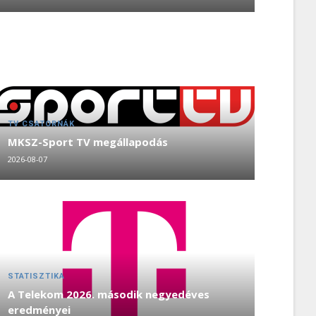
TV CSATORNÁK
MKSZ-Sport TV megállapodás
2026-08-07
STATISZTIKA
A Telekom 2026. második negyedéves
eredményei