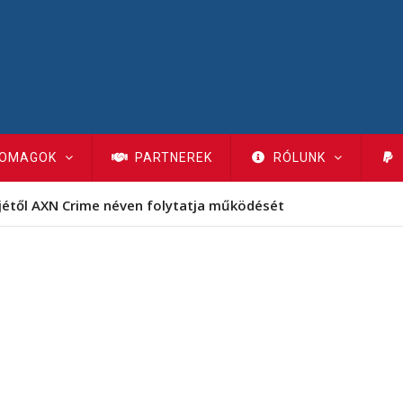
OMAGOK
PARTNEREK
RÓLUNK
jétől AXN Crime néven folytatja működését