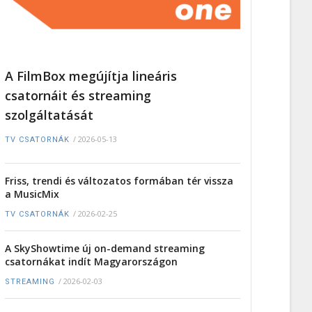
A FilmBox megújítja lineáris
csatornáit és streaming
szolgáltatását
/
2026-05-13
TV CSATORNÁK
Friss, trendi és változatos formában tér vissza
a MusicMix
/
2026-02-25
TV CSATORNÁK
A SkyShowtime új on-demand streaming
csatornákat indít Magyarországon
/
2026-02-03
STREAMING