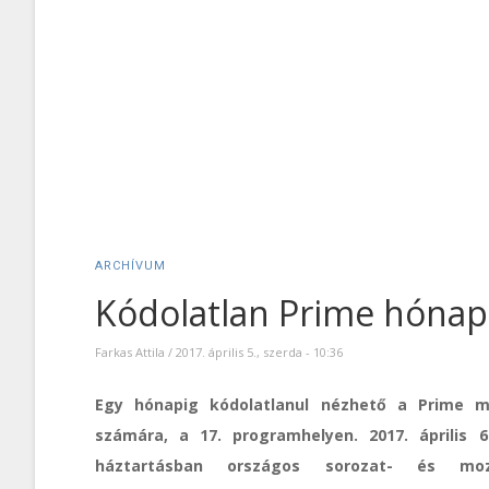
ARCHÍVUM
Kódolatlan Prime hónap
Farkas Attila
/
2017. április 5., szerda - 10:36
Egy hónapig kódolatlanul nézhető a Prime 
számára, a 17. programhelyen. 2017. április 
háztartásban országos sorozat- és mozi