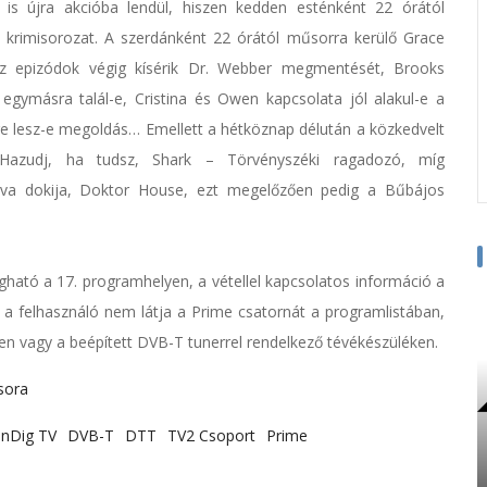
a is újra akcióba lendül, hiszen kedden esténként 22 órától
 krimisorozat. A szerdánként 22 órától műsorra kerülő Grace
az epizódok végig kísérik Dr. Webber megmentését, Brooks
 egymásra talál-e, Cristina és Owen kapcsolata jól alakul-e a
ire lesz-e megoldás… Emellett a hétköznap délután a közkedvelt
 Hazudj, ha tudsz, Shark – Törvényszéki ragadozó, míg
rva dokija, Doktor House, ezt megelőzően pedig a Bűbájos
gható a 17. programhelyen, a vétellel kapcsolatos információ a
 a felhasználó nem látja a Prime csatornát a programlistában,
en vagy a beépített DVB-T tunerrel rendelkező tévékészüléken.
sora
nDig TV
DVB-T
DTT
TV2 Csoport
Prime