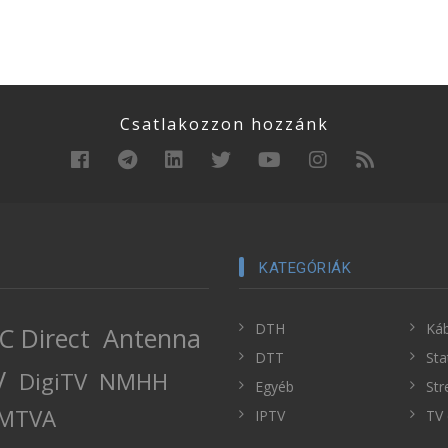
Csatlakozzon hozzánk
KATEGÓRIÁK
DTH
Káb
C Direct
Antenna
DTT
Sta
V
DigiTV
NMHH
Egyéb
Str
MTVA
IPTV
TV 