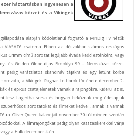
 ezer háztartásban ingyenesen a
 Nemszázas körzet és a Vikingek
állapodása alapján kódolatlanul fogható a MinDig TV nézők
 a VIASAT6 csatorna. Ebben az időszakban számos országos
ztikus Grimm című sorozat legújabb évada kedd esténként, vagy
my- és Golden Globe-díjas Brooklyn 99 – Nemszázas körzet
nt pedig varázslatos skandináv tájakra és egy letűnt korba
mi sorozata, a Vikingek. Ragnar Lothbrok története december 2-
kák és epikus csatajelenetek várnak a rajongókra. Kiderül az is,
k, mi lesz Lagertha sorsa és hogyan birkóznak meg édesapjuk
a szuperhősös sorozatokat és filmeket kedveli, annak is vannak
SAT6-ra. Oliver Queen kalandjait november 30-tól minden szerdán
pizódokkal. A filmrajongókat pedig olyan kasszasikerekkel várja
 vagy a Hulk december 4-én.