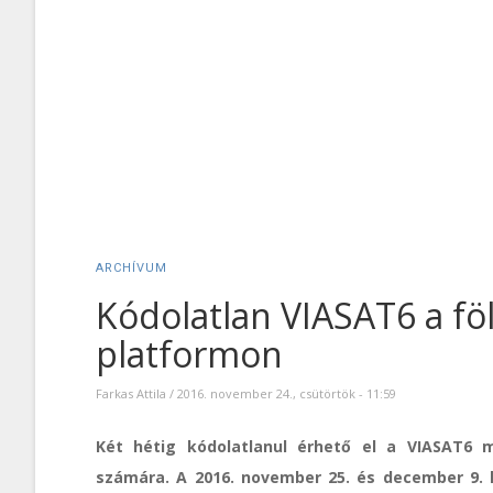
ARCHÍVUM
Kódolatlan VIASAT6 a föld
platformon
Farkas Attila
/
2016. november 24., csütörtök - 11:59
Két hétig kódolatlanul érhető el a VIASAT6
számára. A 2016. november 25. és december 9. k