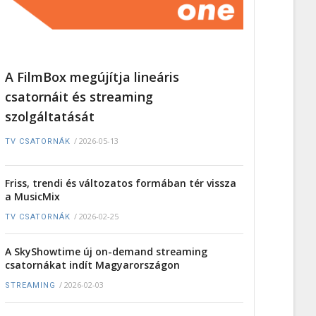
A FilmBox megújítja lineáris
csatornáit és streaming
szolgáltatását
/
2026-05-13
TV CSATORNÁK
Friss, trendi és változatos formában tér vissza
a MusicMix
/
2026-02-25
TV CSATORNÁK
A SkyShowtime új on-demand streaming
csatornákat indít Magyarországon
/
2026-02-03
STREAMING