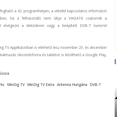
fogható a 42. programhelyen, a vétellel kapcsolatos információ
tben, ha a felhasználó nem látja a VIASAT6 csatornát a
ll elvégezni a dekóderen vagy a beépített DVB-T tunerrel
ig TV Applikációban is elérhető lesz november 25. és december
alkalmazás okostelefonra és tabletre is letölthető a Google Play,
űsora
rks
MinDig TV
MinDig TV Extra
Antenna Hungária
DVB-T