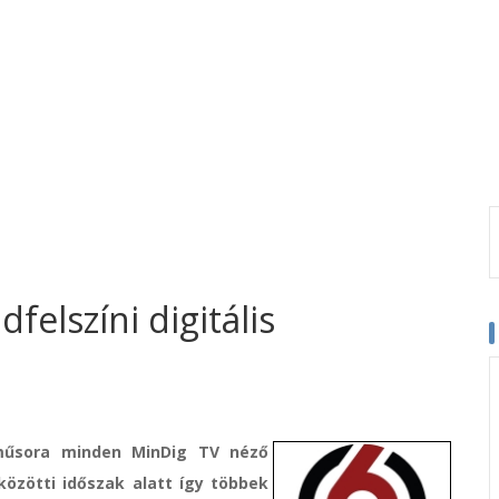
felszíni digitális
 műsora minden MinDig TV néző
özötti időszak alatt így többek