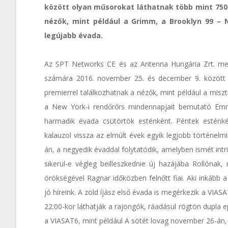
között olyan műsorokat láthatnak több mint 750
nézők, mint például a Grimm, a Brooklyn 99 –
legújabb évada.
Az SPT Networks CE és az Antenna Hungária Zrt. meg
számára 2016. november 25. és december 9. között
premierrel találkozhatnak a nézők, mint például a mis
a New York-i rendőrőrs mindennapjait bemutató Em
harmadik évada csütörtök esténként. Péntek esténké
kalauzol vissza az elmúlt évek egyik legjobb történel
án, a negyedik évaddal folytatódik, amelyben ismét intri
sikerül-e végleg beilleszkednie új hazájába Rollóna
örökségével Ragnar időközben felnőtt fiai. Aki inkább 
jó híreink. A zöld íjász első évada is megérkezik a VIA
22:00-kor láthatják a rajongók, ráadásul rögtön dupla e
a VIASAT6, mint például A sötét lovag november 26-án,