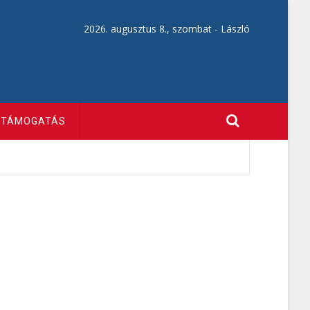
2026. augusztus 8., szombat -
László
TÁMOGATÁS