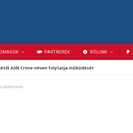
OMAGOK
PARTNEREK
RÓLUNK
jétől AXN Crime néven folytatja működését
lis platformon