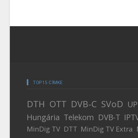
TOP15 CÍMKE
DTH
OTT
DVB-C
SVoD
UP
Hungária
Telekom
DVB-T
IPT
MinDig TV
DTT
MinDig TV Extra