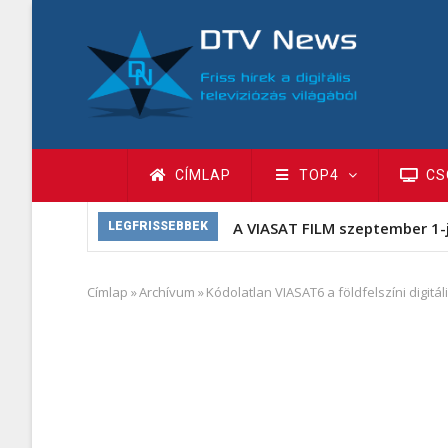
Ugrás
a
tartalomra
Fő
CÍMLAP
TOP4
CS
navigáció
A VIASAT FILM szeptember 1-
LEGFRISSEBBEK
Címlap
»
Archívum
»
Kódolatlan VIASAT6 a földfelszíni digitá
Morzsa