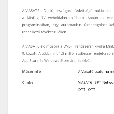
A VIASAT6 a D jelű, országos lefedettségű multiplexen 
a MinDig TV weboldalán található. Abban az ese
programlistában, egy automatikus újrahangolást ke
rendelkező tévékészüléken.
A VIASAT6 élő műsora a DVB-T rendszeren kívül a MinD
9. között. A több mint 1,3 millió letöltéssel rendelkező 
App Store és Windows Store áruházakból.
Műsorinfó
A Viasat6 csatorna m
Címke
VIASAT6
SPT Netwo
DTT
OTT