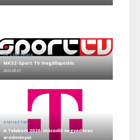
TV CSATORNÁK
MKSZ-Sport TV megállapodás
2026-08-07
STATISZTIKA
A Telekom 2026. második negyedéves
eredményei