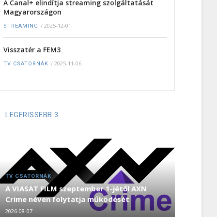
A Canal+ elindítja streaming szolgáltatását
Magyarországon
/
2025-12-01
STREAMING
Visszatér a FEM3
/
2025-11-06
TV CSATORNÁK
LEGFRISSEBB 3
TV CSATORNÁK
A VIASAT FILM szeptember 1-jétől AXN
Crime néven folytatja működését
2026-08-07