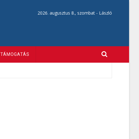
2026. augusztus 8., szombat -
László
TÁMOGATÁS