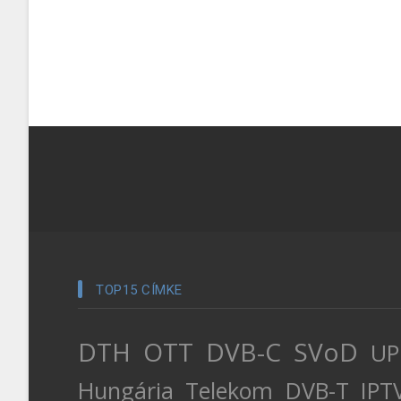
TOP15 CÍMKE
DTH
OTT
DVB-C
SVoD
UP
Hungária
Telekom
DVB-T
IPT