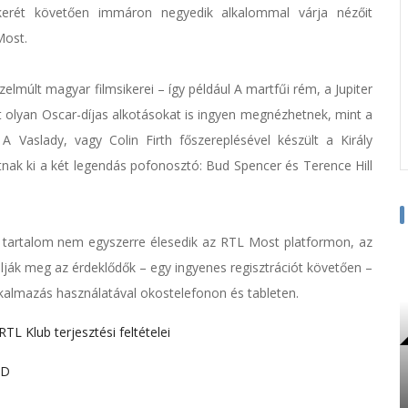
kerét követően immáron negyedik alkalommal várja nézőit
Most.
zelmúlt magyar filmsikerei – így például A martfűi rém, a Jupiter
t olyan Oscar-díjas alkotásokat is ingyen megnézhetnek, mint a
 A Vaslady, vagy Colin Firth főszereplésével készült a Király
tnak ki a két legendás pofonosztó: Bud Spencer és Terence Hill
 tartalom nem egyszerre élesedik az RTL Most platformon, az
lálják meg az érdeklődők – egy ingyenes regisztrációt követően –
kalmazás használatával okostelefonon és tableten.
RTL Klub terjesztési feltételei
oD