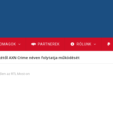
OMAGOK
PARTNEREK
RÓLUNK
jétől AXN Crime néven folytatja működését
etően az RTL Most-on