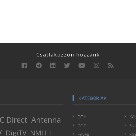
Csatlakozzon hozzánk
KATEGÓRIÁK
DTH
Káb
C Direct
Antenna
DTT
Sta
V
DigiTV
NMHH
Egyéb
Str