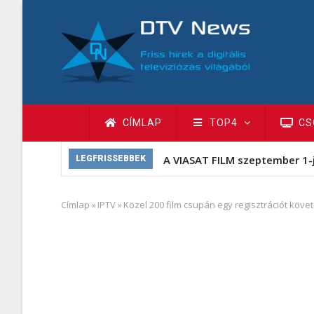
Ugrás
a
tartalomra
Fő
CÍMLAP
TOP4
CS
navigáció
A VIASAT FILM szeptember 1-
LEGFRISSEBBEK
Címlap
»
IPTV
»
Közel 200 film csupán egy regisztrációt köv
Morzsa