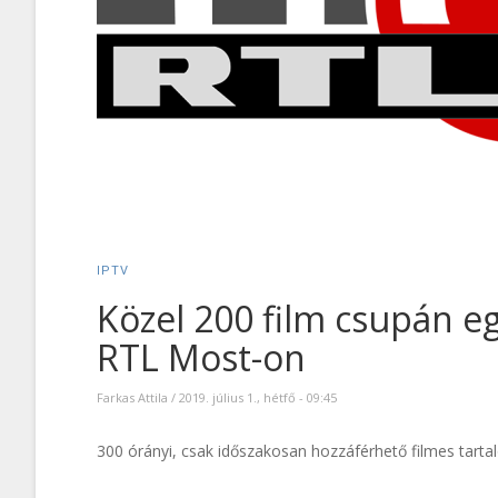
IPTV
Közel 200 film csupán eg
RTL Most-on
Farkas Attila
/
2019. július 1., hétfő - 09:45
300 órányi, csak időszakosan hozzáférhető filmes tart