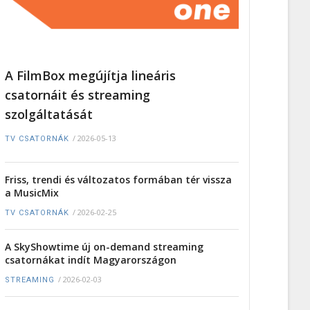
A FilmBox megújítja lineáris
csatornáit és streaming
szolgáltatását
/
2026-05-13
TV CSATORNÁK
Friss, trendi és változatos formában tér vissza
a MusicMix
/
2026-02-25
TV CSATORNÁK
A SkyShowtime új on-demand streaming
csatornákat indít Magyarországon
/
2026-02-03
STREAMING