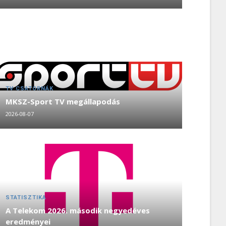
TV CSATORNÁK
MKSZ-Sport TV megállapodás
2026-08-07
STATISZTIKA
A Telekom 2026. második negyedéves
eredményei