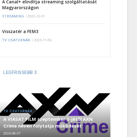
A Canal+ elindítja streaming szolgáltatását
Magyarországon
/
2025-12-01
STREAMING
Visszatér a FEM3
/
2025-11-06
TV CSATORNÁK
LEGFRISSEBB 3
TV CSATORNÁK
A VIASAT FILM szeptember 1-jétől AXN
Crime néven folytatja működését
2026-08-07