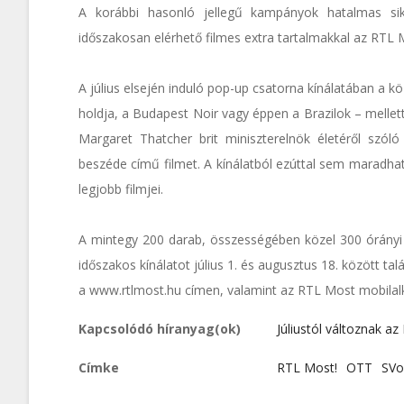
A korábbi hasonló jellegű kampányok hatalmas si
időszakosan elérhető filmes extra tartalmakkal az RTL 
A július elsején induló pop-up csatorna kínálatában a kö
holdja, a Budapest Noir vagy éppen a Brazilok – mellet
Margaret Thatcher brit miniszterelnök életéről szóló
beszéde című filmet. A kínálatból ezúttal sem maradha
legjobb filmjei.
A mintegy 200 darab, összességében közel 300 órányi
időszakos kínálatot július 1. és augusztus 18. között ta
a www.rtlmost.hu címen, valamint az RTL Most mobilal
Kapcsolódó híranyag(ok)
Júliustól változnak az 
Címke
RTL Most!
OTT
SV