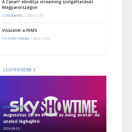
A Canal+ elindítja streaming szolgáltatását
Magyarországon
/
2025-12-01
STREAMING
Visszatér a FEM3
/
2025-11-06
TV CSATORNÁK
LEGFRISSEBB 3
STREAMING
Augusztus 22-én érkezik az Aang avatár: Az
utolsó léghajlító
2026-08-05