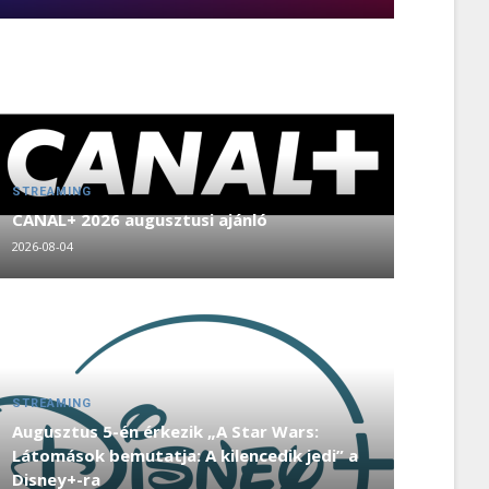
STREAMING
CANAL+ 2026 augusztusi ajánló
2026-08-04
STREAMING
Augusztus 5-én érkezik „A Star Wars:
Látomások bemutatja: A kilencedik jedi” a
Disney+-ra