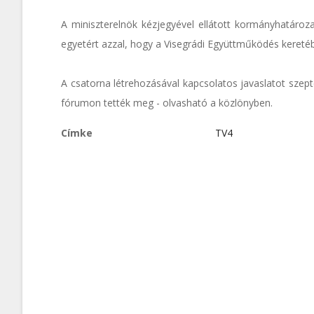
A miniszterelnök kézjegyével ellátott kormányhatároza
egyetért azzal, hogy a Visegrádi Együttműködés kereté
A csatorna létrehozásával kapcsolatos javaslatot szep
fórumon tették meg - olvasható a közlönyben.
Címke
TV4