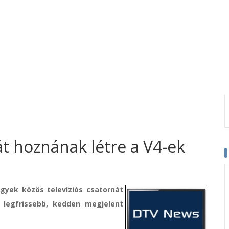
át hoznának létre a V4-ek
gyek közös televíziós csatornát
 legfrissebb, kedden megjelent