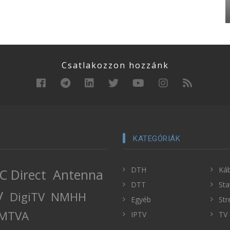
Csatlakozzon hozzánk
KATEGÓRIÁK
DTH
Káb
C Direct
Antenna
DTT
Sta
V
DigiTV
NMHH
Egyéb
Str
MTVA
IPTV
TV 