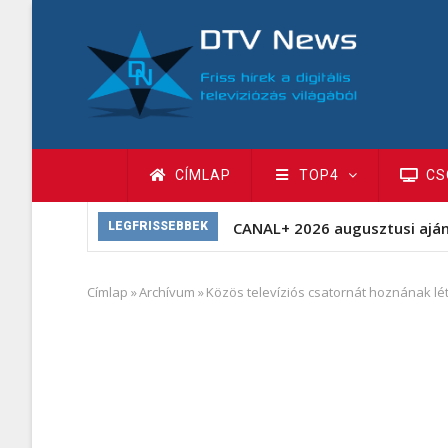
Ugrás
a
tartalomra
Fő
CÍMLAP
TOP4
CS
navigáció
CANAL+ 2026 augusztusi ajá
LEGFRISSEBBEK
Címlap
»
Archívum
»
Közös televíziós csatornát hoznának lét
Morzsa