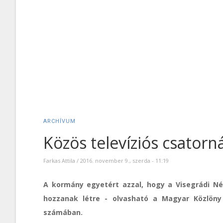
ARCHÍVUM
Közös televíziós csatorn
Farkas Attila
/
2016. november 9., szerda - 11:19
A kormány egyetért azzal, hogy a Visegrádi Né
hozzanak létre - olvasható a Magyar Közlöny
számában.