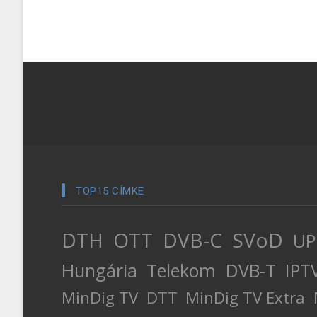
TOP15 CÍMKE
DTH
OTT
DVB-C
SVoD
UP
Hungária
Telekom
DVB-T
IPT
MinDig TV
DTT
MinDig TV Extra