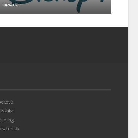
2026-08-03
eltévé
tisztika
eaming
csatornák