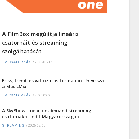
A FilmBox megújítja lineáris
csatornáit és streaming
szolgáltatását
/
2026-05-13
TV CSATORNÁK
Friss, trendi és változatos formában tér vissza
a MusicMix
/
2026-02-25
TV CSATORNÁK
A SkyShowtime új on-demand streaming
csatornákat indít Magyarországon
/
2026-02-03
STREAMING