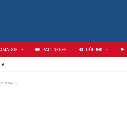
OMAGOK
PARTNEREK
RÓLUNK
nló
re a V4-ek