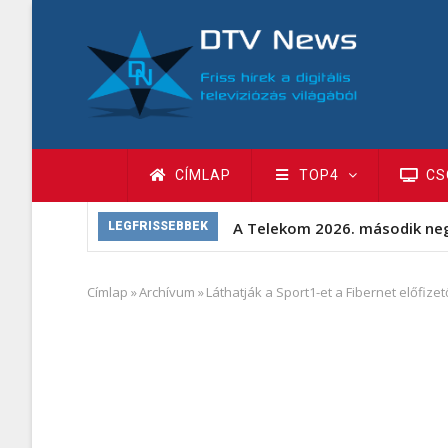
Ugrás
a
tartalomra
Fő
CÍMLAP
TOP4
CS
navigáció
A Telekom 2026. második ne
LEGFRISSEBBEK
Címlap
»
Archívum
»
Láthatják a Sport1-et a Fibernet előfizet
Morzsa