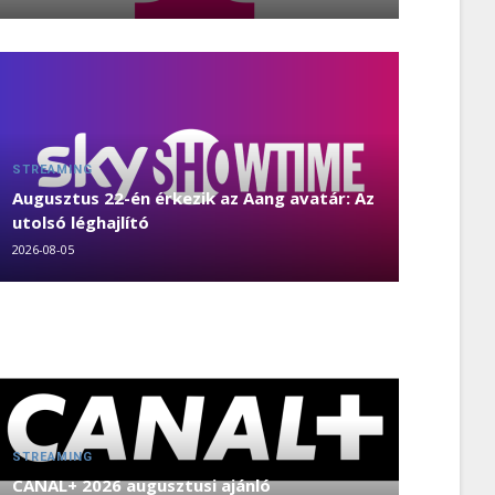
STREAMING
Augusztus 22-én érkezik az Aang avatár: Az
utolsó léghajlító
2026-08-05
STREAMING
CANAL+ 2026 augusztusi ajánló