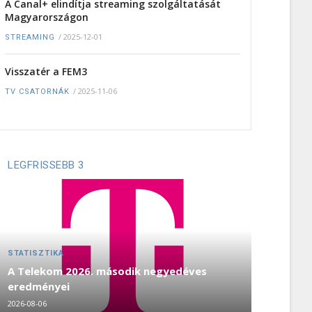
A Canal+ elindítja streaming szolgáltatását
Magyarországon
/
2025-12-01
STREAMING
Visszatér a FEM3
/
2025-11-06
TV CSATORNÁK
LEGFRISSEBB 3
STATISZTIKA
A Telekom 2026. második negyedéves
eredményei
2026-08-06