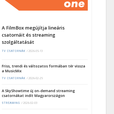
A FilmBox megújítja lineáris
csatornáit és streaming
szolgáltatását
/
2026-05-13
TV CSATORNÁK
Friss, trendi és változatos formában tér vissza
a MusicMix
/
2026-02-25
TV CSATORNÁK
A SkyShowtime új on-demand streaming
csatornákat indít Magyarországon
/
2026-02-03
STREAMING