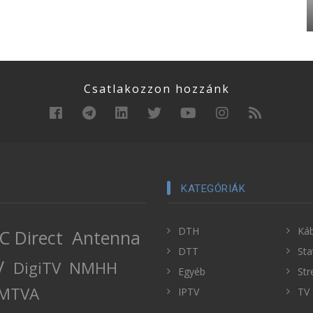
Csatlakozzon hozzánk
KATEGÓRIÁK
DTH
Káb
C Direct
Antenna
DTT
Sta
V
DigiTV
NMHH
Egyéb
Str
MTVA
IPTV
TV 