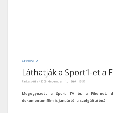
ARCHÍVUM
Láthatják a Sport1-et a F
Farkas Attila
/
2009. december 14., hétfő - 15:57
Megegyezett a Sport TV és a Fibernet, de
dokumentumfilm is januártól a szolgáltatónál.