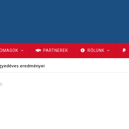
OMAGOK
PARTNEREK
RÓLUNK
gyedéves eredményei
ői