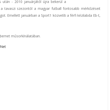
 után - 2010 januárjától újra bekerül a
i a tavaszi szezontól a magyar futball fontosabb mérkőzéseit
ot. Emellett januárban a Sport1 közvetíti a férfi kézilabda Eb-t,
ibernet műsorkínálatában.
rNet