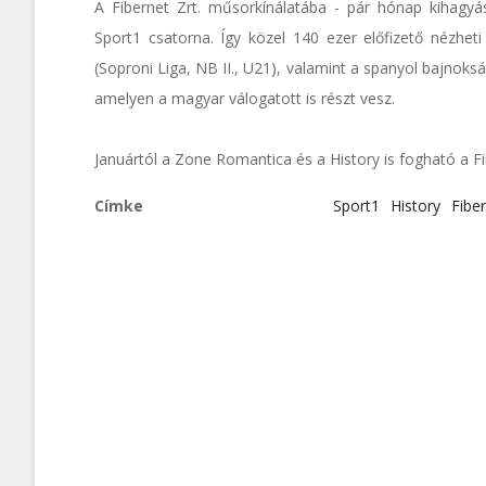
A Fibernet Zrt. műsorkínálatába - pár hónap kihagyás
Sport1 csatorna. Így közel 140 ezer előfizető nézhet
(Soproni Liga, NB II., U21), valamint a spanyol bajnokság
amelyen a magyar válogatott is részt vesz.
Januártól a Zone Romantica és a History is fogható a F
Címke
Sport1
History
Fibe