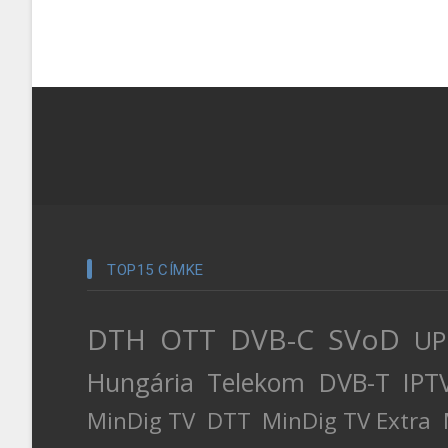
TOP15 CÍMKE
DTH
OTT
DVB-C
SVoD
UP
Hungária
Telekom
DVB-T
IPT
MinDig TV
DTT
MinDig TV Extra