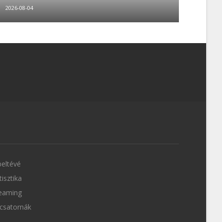
2026-08-04
eltévé
tisztika
eaming
csatornák