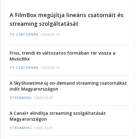
A FilmBox megújítja lineáris csatornáit és
streaming szolgáltatását
/
2026-05-13
TV CSATORNÁK
Friss, trendi és változatos formában tér vissza a
MusicMix
/
2026-02-25
TV CSATORNÁK
A SkyShowtime új on-demand streaming csatornákat
indít Magyarországon
/
2026-02-03
STREAMING
A Canal+ elindítja streaming szolgáltatását
Magyarországon
/
2025-12-01
STREAMING