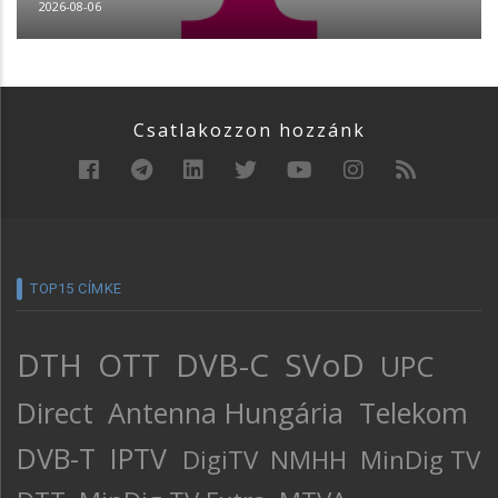
2026-08-06
Csatlakozzon hozzánk
TOP15 CÍMKE
DTH
OTT
DVB-C
SVoD
UPC
Direct
Antenna Hungária
Telekom
DVB-T
IPTV
DigiTV
NMHH
MinDig TV