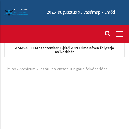
Ugrás
a
2026. augusztus 9., vasárnap -
Emőd
tartalomra
Fő
navigáció
A VIASAT FILM szeptember 1-jétől AXN Crime néven folytatja
működését
Címlap
»
Archívum
»
Lezárult a Viasat Hungária felvásárlása
Morzsa