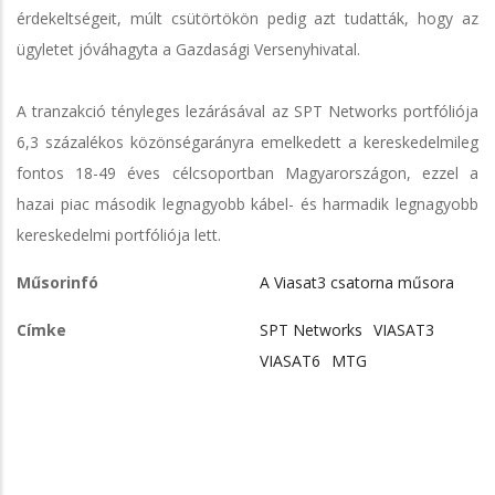
érdekeltségeit, múlt csütörtökön pedig azt tudatták, hogy az
ügyletet jóváhagyta a Gazdasági Versenyhivatal.
A tranzakció tényleges lezárásával az SPT Networks portfóliója
6,3 százalékos közönségarányra emelkedett a kereskedelmileg
fontos 18-49 éves célcsoportban Magyarországon, ezzel a
hazai piac második legnagyobb kábel- és harmadik legnagyobb
kereskedelmi portfóliója lett.
Műsorinfó
A Viasat3 csatorna műsora
Címke
SPT Networks
VIASAT3
VIASAT6
MTG