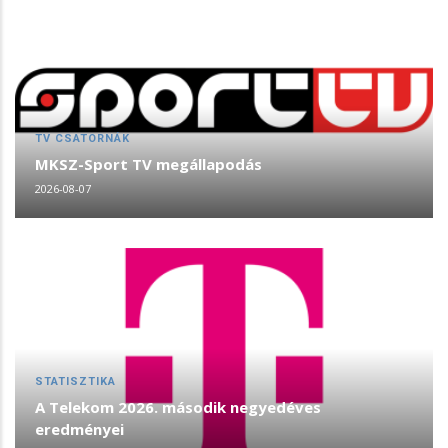
TV CSATORNÁK
MKSZ-Sport TV megállapodás
2026-08-07
STATISZTIKA
A Telekom 2026. második negyedéves
eredményei