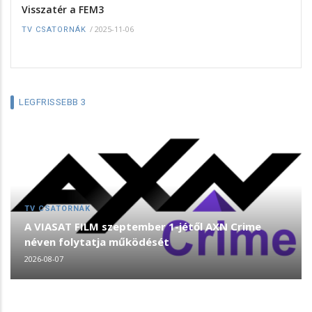
Visszatér a FEM3
/
2025-11-06
TV CSATORNÁK
LEGFRISSEBB 3
TV CSATORNÁK
A VIASAT FILM szeptember 1-jétől AXN Crime
néven folytatja működését
2026-08-07